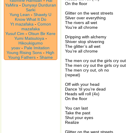
Yasmine Hamdan
-
Hal
On the floor
YaMira
-
Dunyayi Durduran
Sarki
Glitter on the west streets
Yung Lean
-
Shawty U
Silver over everything
Know What It Do
The rivers all wet
Yt mazafaka
-
Comon
You’re all chrome
mazafaka
Yusuf Cim
-
Olsun Bir Kere
Dripping with alchemy
Yumi Matsutoya
-
Shiver stop shivering
Hikoukigumo
The glitter’s all wet
yoav
-
Pale Imitation
You’re all chrome
Young Rising Sons
-
High
Young Fathers
-
Shame
The men cry out the girls cry out
The men cry out the girls cry out
The men cry out, oh no
(repeat)
Off with your head
Dance ’til you’re dead
Heads will roll (4x)
On the floor
You can last
Take the past
Shut your eyes
Realize
Glitter on the west streets