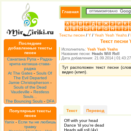
Главная
А
Б
В
Г
Д
Е
Ж
З
И
К
A
B
C
D
E
F
G
H
I
J
Тексты песен
/
Y
/
Yeah Yeah Yeahs
/
Текст песни Y
Последние
добавленные тексты
Исполнитель:
Yeah Yeah Yeahs
песен
Название песни:
Heads Will Roll
Дата добавления: 21.09.2014 | 01:43:27
Санатана Рупа
-
Радха-
крипа-катакша-става-
Тут расположен текст песни (слов
раджа
видео (клип).
At The Gates
-
Souls Of
The Evil Departed
Jamie Christopherson
-
Souls of the Dead
Vaudeville
-
Restless
Souls...
The Bouncing Souls
-
DFA
Текст
Перевод
Популярные тексты
песен
Off with your head
Yanix
-
Если ты не любишь
Dance ’til you’re dead
травку
Heads will roll (4x)