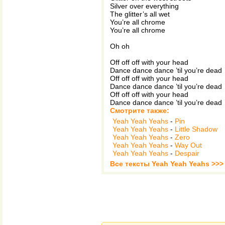
Silver over everything
The glitter’s all wet
You’re all chrome
You’re all chrome
Oh oh
Off off off with your head
Dance dance dance ’til you’re dead
Off off off with your head
Dance dance dance ’til you’re dead
Off off off with your head
Dance dance dance ’til you’re dead
Смотрите также:
Yeah Yeah Yeahs
-
Pin
Yeah Yeah Yeahs
-
Little Shadow
Yeah Yeah Yeahs
-
Zero
Yeah Yeah Yeahs
-
Way Out
Yeah Yeah Yeahs
-
Despair
Все тексты Yeah Yeah Yeahs >>>