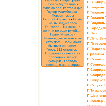
Гнойный
-
Парт-Грайм
Г. В. Свир
Гузель Муртазина
-
Г. Гладков
Уйлама эле, картаям дип
Гаухар Алимбекова
-
Г. Гладков 
Перзент сыры
Г. Гладков
Георгий Абрамов
-
О чём
Г. Гладков,
же ты задумалась
Гансэлло
-
Ты меня не
Г. Городил
лечи, и не води рукой......
Г. Лепс
Газим Ильясов
-
Туганымдын тыуган коно
Г. Лепс Ве
Гетто Догс
-
Всем моим
Г. Перевал
бывшим шалавам.
Г. Податов
Город 312 останусь
-
Прощальная песня на
г. рванина
последний звонок
Г. Самойло
Гульчуки
-
Господь,
Г. Свиридо
творець сімю створив
Г. Свиридо
Г. Свиридо
Г. Смирнов
Г. Струве, 
Г. Тиманов
Г. Шевченк
Г. Эйслер -