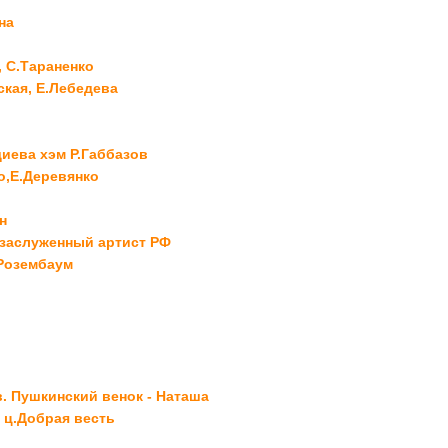
на
, С.Тараненко
ская, Е.Лебедева
иева хэм Р.Габбазов
о,Е.Деревянко
н
 заслуженный артист РФ
.Розембаум
. Пушкинский венок - Наташа
, ц.Добрая весть