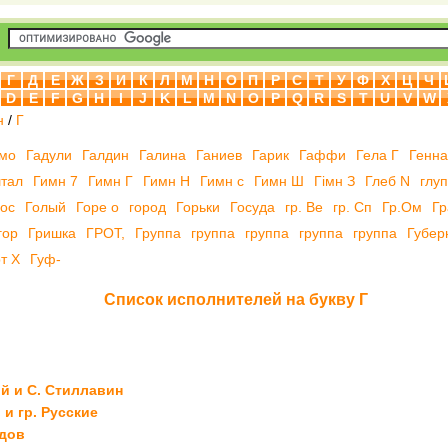
Г
Д
Е
Ж
З
И
К
Л
М
Н
О
П
Р
С
Т
У
Ф
Х
Ц
Ч
D
E
F
G
H
I
J
K
L
M
N
O
P
Q
R
S
T
U
V
W
н
/
Г
имо
Гадули
Галдин
Галина
Ганиев
Гарик
Гаффи
Гела Г
Генн
тал
Гимн 7
Гимн Г
Гимн Н
Гимн с
Гимн Ш
Гімн З
Глеб N
глу
ос
Голый
Горе о
город
Горьки
Госуда
гр. Ве
гр. Сп
Гр.Ом
Гр
гор
Гришка
ГРОТ,
Группа
группа
группа
группа
группа
Губер
т Х
Гуф-
Список исполнителей на букву Г
ий и С. Стиллавин
 и гр. Русские
идов