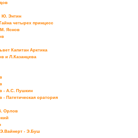
идов
- Ю. Энтин
 Тайна четырех принцесс
 М. Яснов
ов
львет Капитан Арктика
ов и Л.Казанцева
в
в
в - А.С. Пушкин
в - Патетическая оратория
В. Орлов
ский
о
 Э.Вайнерт - Э.Буш