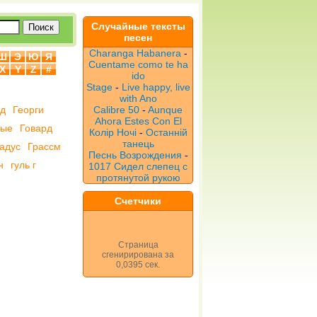
Случайные тексты
песен
Charanga Habanera
-
Ш
Э
Ю
Я
Cuentame como te ha
X
Y
Z
#
ido
Stage
-
Live happy, live
with Ano
ад
Георги
Calibre 50
-
Aunque
Ahora Estes Con El
пые
Говард
Колір Ночі
-
Останній
танець
адус
Грассм
Песнь Возрождения
-
н
гуль г
1017 Сидел слепец с
протянутой рукою
Счетчики
Страница
сгенирирована за
0,0395 сек.