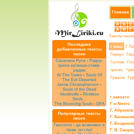
Главная
А
Б
В
A
B
C
Тексты песе
Последние
г како
Г.Т
добавленные тексты
песен
Геркул
Геш
Санатана Рупа
-
Радха-
Голлив
Гол
крипа-катакша-става-
гречес
Гри
раджа
At The Gates
-
Souls Of
Гумиле
Гур
The Evil Departed
Jamie Christopherson
-
Souls of the Dead
Vaudeville
-
Restless
г какоето
Souls...
The Bouncing Souls
-
DFA
Г-н Nикто
Г. Абрамов
Популярные тексты
Г. Бачинск
песен
Г. Богданов
Гансэлло
-
да возможно я
прав, он глуп
Г. В. Свир