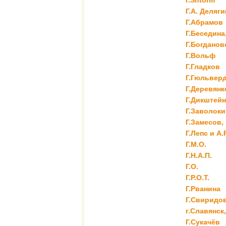
г.Shtorm
Г.А. Деляги
Г.Абрамов
Г.Беседина
Г.Богданов
Г.Вольф
Г.Гладков
Г.Гюльверд
Г.Деревянк
Г.Дикштейн
Г.Заволоки
Г.Замесов,
Г.Лепс и А
Г.М.О.
Г.Н.А.П.
Г.О.
Г.Р.О.Т.
Г.Рванина
Г.Свиридов
г.Славянск
Г.Сукачёв