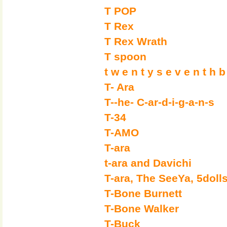
T POP
T Rex
T Rex Wrath
T spoon
t w e n t y s e v e n t h b
T- Ara
T--he- C-ar-d-i-g-a-n-s
T-34
T-AMO
T-ara
t-ara and Davichi
T-ara, The SeeYa, 5dol
T-Bone Burnett
T-Bone Walker
T-Buck