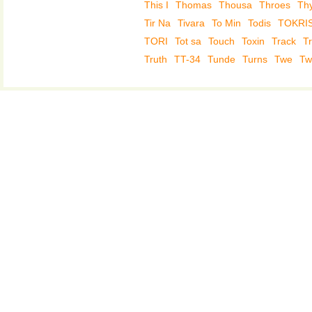
This I
Thomas
Thousa
Throes
Th
Tir Na
Tivara
To Min
Todis
TOKRI
TORI
Tot sa
Touch
Toxin
Track
T
Truth
TT-34
Tunde
Turns
Twe
Tw