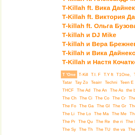
T-Killah ft. Вика Дайне
T-Killah ft. Виктория Д
T-killah ft. Ольга Бузов
T-killah и DJ Mike
T-killah и Вера Брежне
T-killah и Вика Дайнек
T-Killah и Настя Кочат
T 'One
T-Kill
T.I. F
T.Y ft
T1One,
Tatar
Tay Zo
Teairr
Techni
Teen E
THCF
The Ad
The An
The As
the 
The Ch
The Ci
The Co
The Cr
Th
The Fo
The Ga
The Gl
The Gr
Th
The Li
The Lo
The Ma
The Me
Th
The Pr
The Qu
The Re
the ri
The
The Sy
The Th
The TU
the va
The