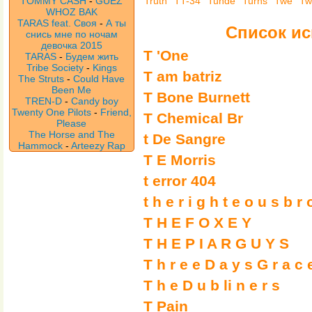
TOMMY CASH
-
GUEZ
Truth
TT-34
Tunde
Turns
Twe
Tw
WHOZ BAK
TARAS feat. Своя
-
А ты
Список ис
снись мне по ночам
девочка 2015
T 'One
TARAS
-
Будем жить
Tribe Society
-
Kings
T am batriz
The Struts
-
Could Have
Been Me
T Bone Burnett
TREN-D
-
Candy boy
Twenty One Pilots
-
Friend,
T Chemical Br
Please
The Horse and The
t De Sangre
Hammock
-
Arteezy Rap
T E Morris
t error 404
t h e r i g h t e o u s b r 
T H E F O X E Y
T H E P I A R G U Y S
T h r e e D a y s G r a c 
T h е D u b li n е r s
T Pain