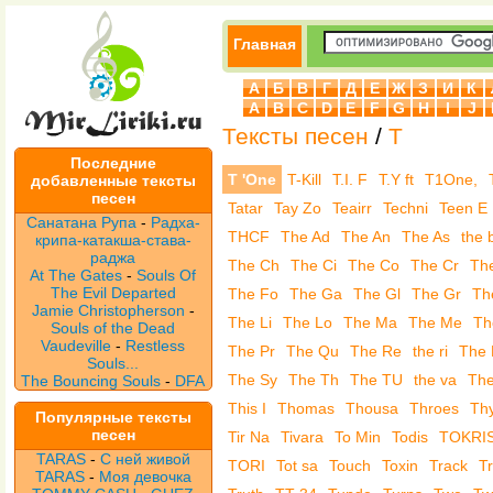
Главная
А
Б
В
Г
Д
Е
Ж
З
И
К
A
B
C
D
E
F
G
H
I
J
Тексты песен
/
T
Последние
T 'One
T-Kill
T.I. F
T.Y ft
T1One,
добавленные тексты
песен
Tatar
Tay Zo
Teairr
Techni
Teen E
Санатана Рупа
-
Радха-
THCF
The Ad
The An
The As
the 
крипа-катакша-става-
раджа
The Ch
The Ci
The Co
The Cr
Th
At The Gates
-
Souls Of
The Evil Departed
The Fo
The Ga
The Gl
The Gr
Th
Jamie Christopherson
-
The Li
The Lo
The Ma
The Me
Th
Souls of the Dead
Vaudeville
-
Restless
The Pr
The Qu
The Re
the ri
The
Souls...
The Sy
The Th
The TU
the va
The
The Bouncing Souls
-
DFA
This I
Thomas
Thousa
Throes
Th
Популярные тексты
песен
Tir Na
Tivara
To Min
Todis
TOKRI
TARAS
-
С ней живой
TORI
Tot sa
Touch
Toxin
Track
T
TARAS
-
Моя девочка