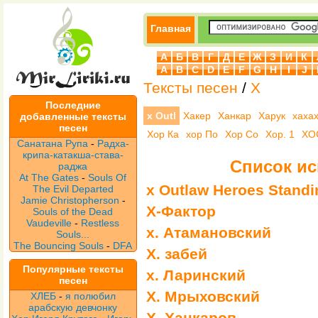
Главная
А
Б
В
Г
Д
Е
Ж
З
И
К
A
B
C
D
E
F
G
H
I
J
Тексты песен
/
Х
Последние
х Outl
Хакер
Ханкар
Харук
хаха
добавленные тексты
песен
Хор Ка
хор По
Хор Со
Хор. 1
ХО
Санатана Рупа
-
Радха-
крипа-катакша-става-
Список ис
раджа
At The Gates
-
Souls Of
х Outlaw Heroes Standi
The Evil Departed
Jamie Christopherson
-
Х-Фактор
Souls of the Dead
Vaudeville
-
Restless
х. Атамановский
Souls...
The Bouncing Souls
-
DFA
Х. забей
Популярные тексты
х. Ларинский
песен
Х. Мрыховский
ХЛЕБ
-
я полюбил
арабскую девчонку
Х. Ханкаров