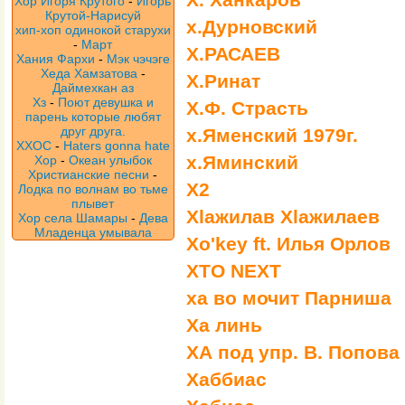
Хор Игоря Крутого
-
Игорь
Крутой-Нарисуй
х.Дурновский
хип-хоп одинокой старухи
-
Март
Х.РАСАЕВ
Хания Фархи
-
Мэк чэчэге
Хеда Хамзатова
-
Х.Ринат
Даймехкан аз
Хз
-
Поют девушка и
Х.Ф. Страсть
парень которые любят
друг друга.
х.Яменский 1979г.
ХХОС
-
Haters gonna hate
х.Яминский
Хор
-
Океан улыбок
Христианские песни
-
Х2
Лодка по волнам во тьме
плывет
Хlажилав Хlажилаев
Хор села Шамары
-
Дева
Младенца умывала
Хo'key ft. Илья Орлов
ХTO NEXT
ха во мочит Парниша
Ха линь
ХА под упр. В. Попова
Хаббиас