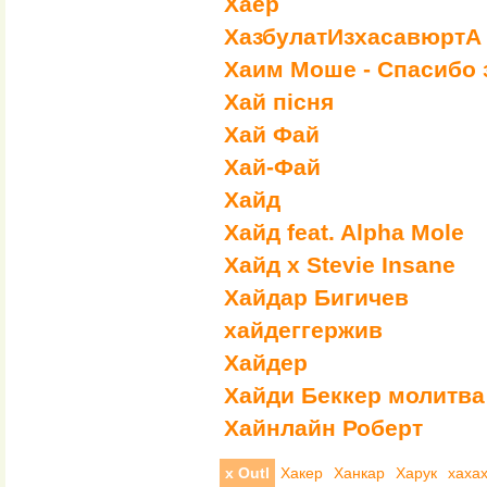
Хаер
ХазбулатИзхасавюртА
Хаим Моше - Спасибо за
Хай пісня
Хай Фай
Хай-Фай
Хайд
Хайд feat. Alpha Mole
Хайд x Stevie Insane
Хайдар Бигичев
хайдеггержив
Хайдер
Хайди Беккер молитва
Хайнлайн Роберт
х Outl
Хакер
Ханкар
Харук
хаха