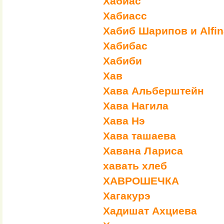
Хабиас
Хабиасс
Хабиб Шарипов и Alfin
Хабибас
Хабиби
Хав
Хава Альберштейн
Хава Нагила
Хава Нэ
Хава ташаева
Хавана Лариса
хавать хлеб
ХАВРОШЕЧКА
Хагакурэ
Хадишат Ахциева