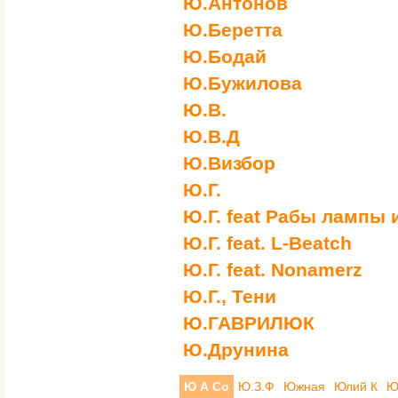
Ю.Антонов
Ю.Беретта
Ю.Бодай
Ю.Бужилова
Ю.В.
Ю.В.Д
Ю.Визбор
Ю.Г.
Ю.Г. feat Рабы лампы и
Ю.Г. feat. L-Bеatch
Ю.Г. feat. Nonamerz
Ю.Г., Тени
Ю.ГАВРИЛЮК
Ю.Друнина
Ю А Со
Ю.З.Ф
Южная
Юлий К
Ю