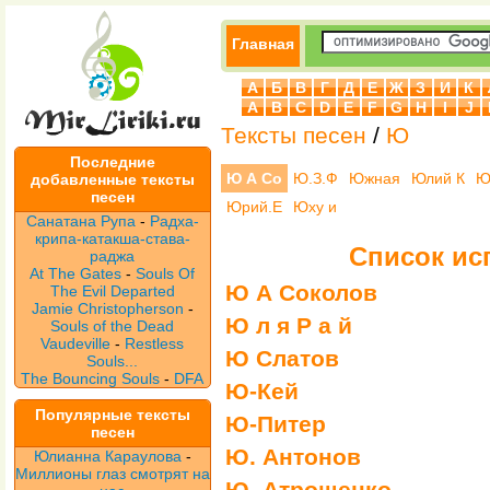
Главная
А
Б
В
Г
Д
Е
Ж
З
И
К
A
B
C
D
E
F
G
H
I
J
Тексты песен
/
Ю
Последние
Ю А Со
Ю.З.Ф
Южная
Юлий К
Ю
добавленные тексты
песен
Юрий.Е
Юху и
Санатана Рупа
-
Радха-
крипа-катакша-става-
Список ис
раджа
At The Gates
-
Souls Of
Ю А Соколов
The Evil Departed
Jamie Christopherson
-
Ю л я Р а й
Souls of the Dead
Vaudeville
-
Restless
Ю Слатов
Souls...
The Bouncing Souls
-
DFA
Ю-Кей
Популярные тексты
Ю-Питер
песен
Ю. Антонов
Юлианна Караулова
-
Миллионы глаз смотрят на
Ю. Атрощенко