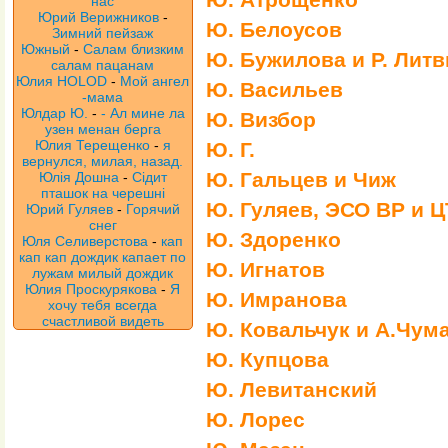
нас
Юрий Верижников
-
Ю. Белоусов
Зимний пейзаж
Южный
-
Салам близким
Ю. Бужилова и Р. Лит
салам пацанам
Юлия HOLOD
-
Мой ангел
Ю. Васильев
-мама
Юлдар Ю.
-
- Ал мине ла
Ю. Визбор
узен менан берга
Юлия Терещенко
-
я
Ю. Г.
вернулся, милая, назад.
Ю. Гальцев и Чиж
Юлія Дошна
-
Сідит
пташок на черешні
Ю. Гуляев, ЭСО ВР и Ц
Юрий Гуляев
-
Горячий
снег
Ю. Здоренко
Юля Селиверстова
-
кап
кап кап дождик капает по
Ю. Игнатов
лужам милый дождик
Юлия Проскурякова
-
Я
Ю. Имранова
хочу тебя всегда
счастливой видеть
Ю. Ковальчук и А.Чум
Ю. Купцова
Ю. Левитанский
Ю. Лорес