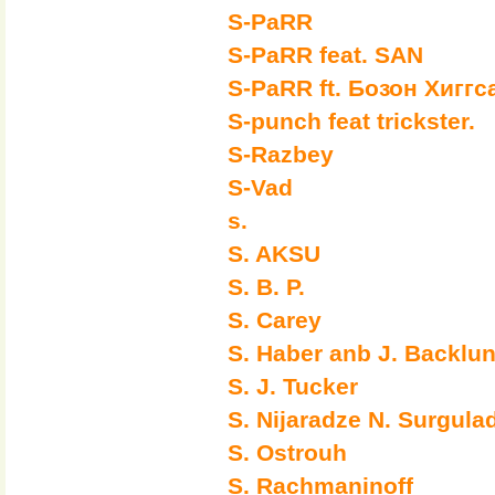
S-PaRR
S-PaRR feat. SAN
S-PaRR ft. Бозон Хиггс
S-punch feat trickster.
S-Razbey
S-Vad
s.
S. AKSU
S. B. P.
S. Carey
S. Haber anb J. Backlu
S. J. Tucker
S. Nijaradze N. Surgula
S. Ostrouh
S. Rachmaninoff