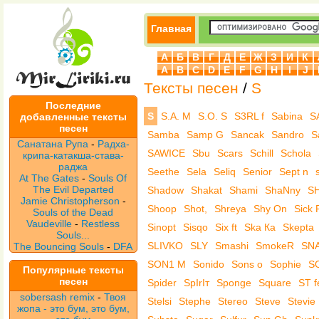
Главная
А
Б
В
Г
Д
Е
Ж
З
И
К
A
B
C
D
E
F
G
H
I
J
Тексты песен
/
S
Последние
S
S.A. M
S.O. S
S3RL f
Sabina
S
добавленные тексты
песен
Samba
Samp G
Sancak
Sandro
S
Санатана Рупа
-
Радха-
SAWICE
Sbu
Scars
Schill
Schola
крипа-катакша-става-
раджа
Seethe
Sela
Seliq
Senior
Sept n
At The Gates
-
Souls Of
The Evil Departed
Shadow
Shakat
Shami
ShaNny
S
Jamie Christopherson
-
Shoop
Shot,
Shreya
Shy On
Sick 
Souls of the Dead
Vaudeville
-
Restless
Sinopt
Sisqo
Six ft
Ska Ка
Skepta
Souls...
SLIVKO
SLY
Smashi
SmokeR
SNA
The Bouncing Souls
-
DFA
SON1 M
Sonido
Sons o
Sophie
S
Популярные тексты
песен
Spider
SpIrIт
Sponge
Square
ST f
sobersash remix
-
Твоя
Stelsi
Stephe
Stereo
Steve
Stevie
жопа - это бум, это бум,