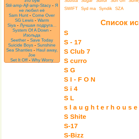
это бум
Substa
Sugar
Sulfur
Sun Gh
Sunk
Stil-amp-Ajf-amp-Stacy
-
Я
SWIFT
Syd ma
Syndik
SZA
не любил её
Sam Hunt
-
Come Over
SG Lewis
-
Warm
Список ис
Siya
-
Лучшая подруга...
System Of A Down
-
S
Изольда
Seether
-
Save Today
S - 17
Suicide Boys
-
Sunshine
Sea Shanties
-
Haul away,
S Club 7
Joe
S curro
Set It Off
-
Why Worry
S G
S I - F O N
S i 4
S L
s l a u g h t e r h o u s e
S Shite
S-17
S-Bizz