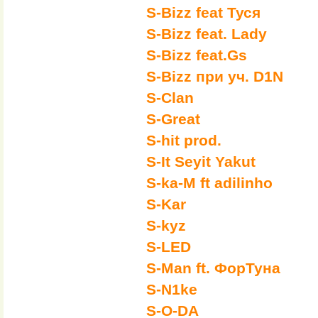
S-Bizz feat Туся
S-Bizz feat. Lady
S-Bizz feat.Gs
S-Bizz при уч. D1N
S-Clan
S-Great
S-hit prod.
S-It Seyit Yakut
S-ka-M ft adilinho
S-Kar
S-kyz
S-LED
S-Man ft. ФорТуна
S-N1ke
S-O-DA