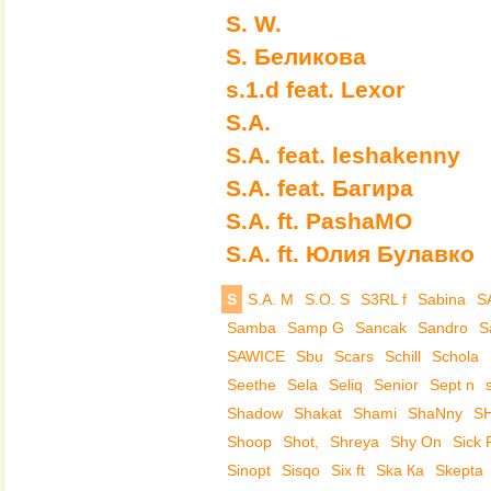
S. W.
S. Беликова
s.1.d feat. Lexor
S.A.
S.A. feat. leshakenny
S.A. feat. Багира
S.A. ft. PashaMO
S.A. ft. Юлия Булавко
S
S.A. M
S.O. S
S3RL f
Sabina
S
Samba
Samp G
Sancak
Sandro
S
SAWICE
Sbu
Scars
Schill
Schola
Seethe
Sela
Seliq
Senior
Sept n
Shadow
Shakat
Shami
ShaNny
S
Shoop
Shot,
Shreya
Shy On
Sick 
Sinopt
Sisqo
Six ft
Ska Ка
Skepta