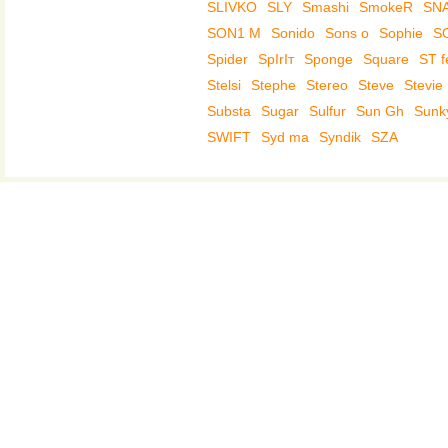
SLIVKO
SLY
Smashi
SmokeR
SNA
SON1 M
Sonido
Sons o
Sophie
S
Spider
SpIrIт
Sponge
Square
ST f
Stelsi
Stephe
Stereo
Steve
Stevie
Substa
Sugar
Sulfur
Sun Gh
Sunk
SWIFT
Syd ma
Syndik
SZA