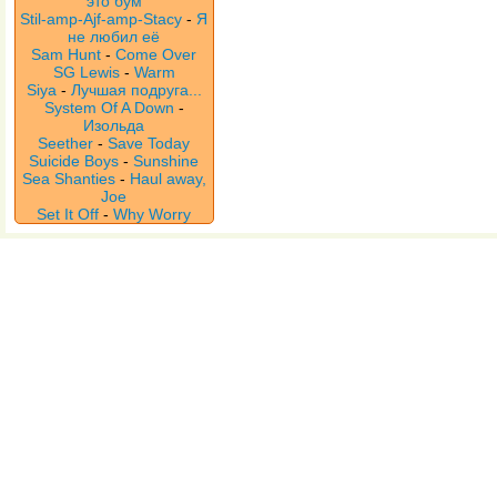
это бум
Stil-amp-Ajf-amp-Stacy
-
Я
не любил её
Sam Hunt
-
Come Over
SG Lewis
-
Warm
Siya
-
Лучшая подруга...
System Of A Down
-
Изольда
Seether
-
Save Today
Suicide Boys
-
Sunshine
Sea Shanties
-
Haul away,
Joe
Set It Off
-
Why Worry