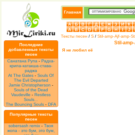
Главная
А
Б
В
Г
Д
Е
Ж
З
И
К
A
B
C
D
E
F
G
H
I
J
Тексты песен
/
S
/
Stil-amp-Ajf-amp-S
Stil-amp
Последние
добавленные тексты
Я не любил её
песен
Санатана Рупа
-
Радха-
крипа-катакша-става-
раджа
At The Gates
-
Souls Of
The Evil Departed
Jamie Christopherson
-
Souls of the Dead
Vaudeville
-
Restless
Souls...
The Bouncing Souls
-
DFA
Популярные тексты
песен
sobersash remix
-
Твоя
жопа - это бум, это бум,