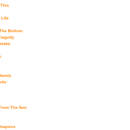
 This
Life
 The Bottom
Tragedy
stake
c
 Hands
nds
From The Sun
Weapons