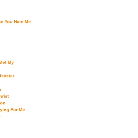
ke You Hate Me
Met My
isaster
e
rist
ion
ying For Me
y