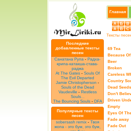
Главная
А
Б
В
A
B
C
Тексты песе
Последние
добавленные тексты
69 Tea
песен
Because Of
Санатана Рупа
-
Радха-
Beer
крипа-катакша-става-
Broken
раджа
At The Gates
-
Souls Of
Careless W
The Evil Departed
Country So
Jamie Christopherson
-
Souls of the Dead
Dead Seed
Vaudeville
-
Restless
Don't Belie
Souls...
Driven Und
The Bouncing Souls
-
DFA
Empty
Популярные тексты
Eyes Of The
песен
Fade away
sobersash remix
-
Твоя
Fade Out
жопа - это бум, это бум,