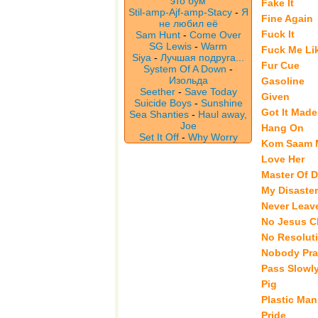
это бум
Fake It
Stil-amp-Ajf-amp-Stacy
-
Я
Fine Again
не любил её
Fuck It
Sam Hunt
-
Come Over
SG Lewis
-
Warm
Fuck Me Li
Siya
-
Лучшая подруга...
Fur Cue
System Of A Down
-
Изольда
Gasoline
Seether
-
Save Today
Given
Suicide Boys
-
Sunshine
Got It Made
Sea Shanties
-
Haul away,
Joe
Hang On
Set It Off
-
Why Worry
Kom Saam 
Love Her
Master Of D
My Disaster
Never Leav
No Jesus Ch
No Resolut
Nobody Pra
Pass Slowl
Pig
Plastic Man
Pride