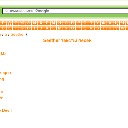
Г
Д
Е
Ж
З
И
К
Л
М
Н
О
П
Р
С
Т
У
Ф
Х
Ц
Ч
D
E
F
G
H
I
J
K
L
M
N
O
P
Q
R
S
T
U
V
W
н
/
S
/
Seether
/
Seether тексты песен
 Me
hisper
ng
s
ve
er
 Devil