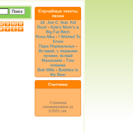
Случайные тексты
песен
16. Joe C. feat. Kid
Ш
Э
Ю
Я
Rock
-
Kyle's Mom's a
X
Y
Z
#
Big Fat Bitch
Rosa Alba
-
I Wished To
Know
Пара Нормальных
-
Вставай, с первыми
лучами, вствай
Маханаим
-
Тіло
ломиме
Bob Wills
-
Bubbles In
My Beer
Счетчики
Страница
сгенирирована за
0,0551 сек.