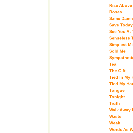
Rise Above
Roses
Same Damn 
Save Today
See You At
Senseless 
Simplest Mi
Sold Me
Sympatheti
Tea
The Gift
Tied In My
Tied My Ha
Tongue
Tonight
Truth
Walk Away 
Waste
Weak
Words As 