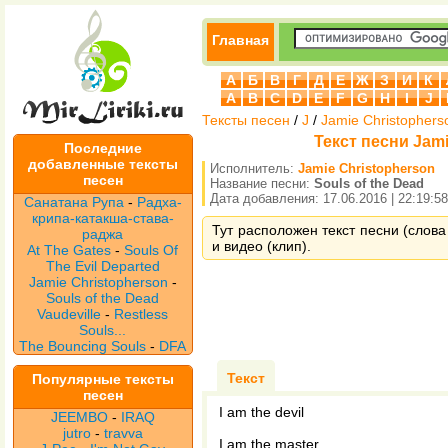
Главная
А
Б
В
Г
Д
Е
Ж
З
И
К
A
B
C
D
E
F
G
H
I
J
Тексты песен
/
J
/
Jamie Christophers
Текст песни Jami
Последние
добавленные тексты
Исполнитель:
Jamie Christopherson
песен
Название песни:
Souls of the Dead
Дата добавления: 17.06.2016 | 22:19:58
Санатана Рупа
-
Радха-
крипа-катакша-става-
Тут расположен текст песни (слова 
раджа
и видео (клип).
At The Gates
-
Souls Of
The Evil Departed
Jamie Christopherson
-
Souls of the Dead
Vaudeville
-
Restless
Souls...
The Bouncing Souls
-
DFA
Текст
Популярные тексты
песен
I am the devil
JEEMBO
-
IRAQ
jutro
-
travva
I am the master