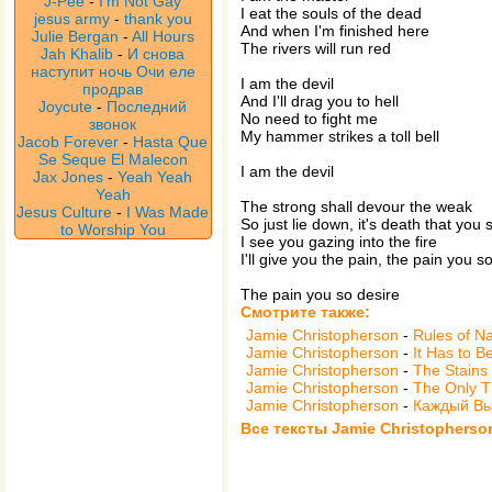
J-Pee
-
I'm Not Gay
I eat the souls of the dead
jesus army
-
thank you
And when I'm finished here
Julie Bergan
-
All Hours
The rivers will run red
Jah Khalib
-
И снова
наступит ночь Очи еле
I am the devil
продрав
And I'll drag you to hell
Joycute
-
Последний
No need to fight me
звонок
My hammer strikes a toll bell
Jacob Forever
-
Hasta Que
Se Seque El Malecon
I am the devil
Jax Jones
-
Yeah Yeah
Yeah
The strong shall devour the weak
Jesus Culture
-
I Was Made
So just lie down, it's death that you 
to Worship You
I see you gazing into the fire
I'll give you the pain, the pain you s
The pain you so desire
Смотрите также:
Jamie Christopherson
-
Rules of N
Jamie Christopherson
-
It Has to B
Jamie Christopherson
-
The Stains
Jamie Christopherson
-
The Only T
Jamie Christopherson
-
Каждый Вы
Все тексты Jamie Christopherso