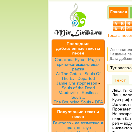
Главная
А
Б
В
A
B
C
Тексты песе
Последние
добавленные тексты
Исполнител
песен
Название п
Дата добавле
Санатана Рупа
-
Радха-
крипа-катакша-става-
Тут распол
раджа
At The Gates
-
Souls Of
The Evil Departed
Текст
Jamie Christopherson
-
Souls of the Dead
Леш, ты х
Vaudeville
-
Restless
Леш, попо
Souls...
Куча рифм
The Bouncing Souls
-
DFA
Залепил т
Пронзает 
Популярные тексты
Не воскре
песен
видел бат
Гансэлло
-
да возможно я
рэп – вод
прав, он глуп
инспектор