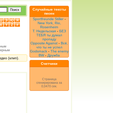
Случайные тексты
песен
Sportfreunde Stiller
-
Ш
Э
Ю
Я
New York, Rio,
X
Y
Z
#
Rosenheim
Т. Недельская
-
БЕЗ
ТЕБЯ ты думал
пропаду
Opposite Against
-
Всё,
рным
что ты не успел
верным
Godsmack
-
The enemy
BW
-
Дружба
део (клип).
Счетчики
Страница
сгенирирована за
0,0470 сек.