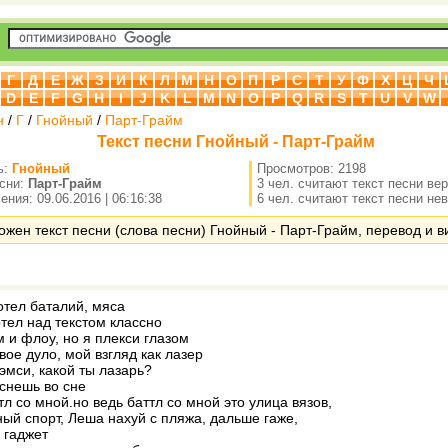
Г
Д
Е
Ж
З
И
К
Л
М
Н
О
П
Р
С
Т
У
Ф
Х
Ц
Ч
D
E
F
G
H
I
J
K
L
M
N
O
P
Q
R
S
T
U
V
W
н
/
Г
/
Гнойный
/
Парт-Грайм
Текст песни Гнойный - Парт-Грайм
ь:
Гнойный
Просмотров: 2198
есни:
Парт-Грайм
3 чел. считают текст песни ве
ния: 09.06.2016 | 06:16:38
6 чел. считают текст песни не
ожен текст песни (слова песни) Гнойный - Парт-Грайм, перевод и ви
отел баталий, мяса
тел над текстом классно
 и флоу, но я плекси глазом
вое дуло, мой взгляд как лазер
эмси, какой ты лазарь?
снешь во сне
тл со мной.но ведь баттл со мной это улица вязов,
ный спорт, Леша нахуй с пляжа, дальше гаже,
 гаджет