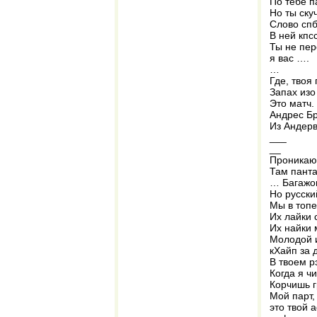
По тебе п
Но ты ску
Слово спб
В ней кпс
Ты не пер
я вас ….
…
Где, твоя
Запах изо
Это матч.
Андрес Бр
Из Андерв
___
__
Проникаю 
Там пант
… Багажом
Но русски
Мы в топе
Их лайки 
Их найки 
Молодой 
кХайп за 
В твоем р
Когда я ч
Корчишь г
Мой парт, 
это твой 