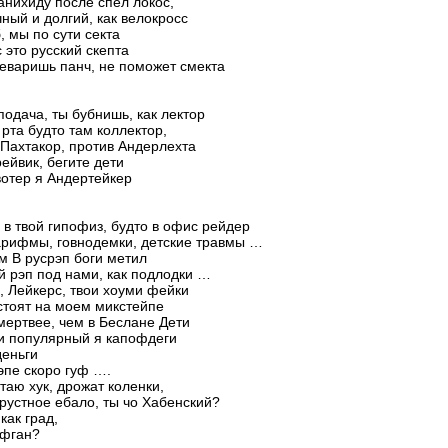
анихиду после спел локос,
чный и долгий, как велокросс
, мы по сути секта
с это русский скепта
еваришь панч, не поможет смекта
 подача, ты бубнишь, как лектор
 рта будто там коллектор,
 Пахтакор, против Андерлехта
ейвик, бегите дети
отер я Андертейкер
в твой гипофиз, будто в офис рейдер
арифмы, говнодемки, детские травмы …
 В русрэп боги метил
й рэп под нами, как подлодки …
, Лейкерс, твои хоуми фейки
стоят на моем микстейпе
мертвее, чем в Беслане Дети
и популярный я капофдеги
деньги
эпе скоро гуф ….
итаю хук, дрожат коленки,
рустное ебало, ты чо Хабенский?
как град,
афган?