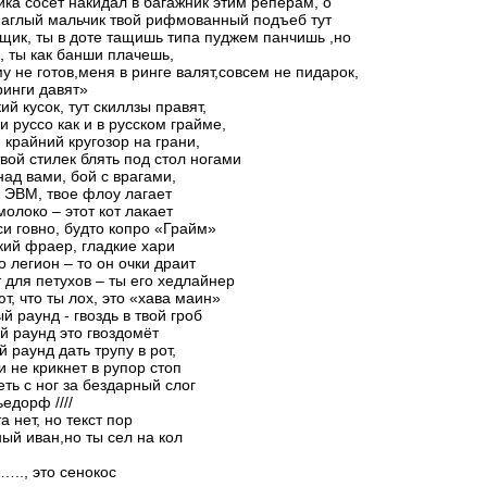
ика сосет накидал в багажник этим реперам, о
наглый мальчик твой рифмованный подъеб тут
ящик, ты в доте тащишь типа пуджем панчишь ,но
е, ты как банши плачешь,
му не готов,меня в ринге валят,совсем не пидарок,
ринги давят»
ий кусок, тут скиллзы правят,
 и руссо как и в русском грайме,
й крайний кругозор на грани,
вой стилек блять под стол ногами
над вами, бой с врагами,
 ЭВМ, твое флоу лагает
молоко – этот кот лакает
си говно, будто копро «Грайм»
кий фраер, гладкие хари
о легион – то он очки драит
 для петухов – ты его хедлайнер
ют, что ты лох, это «хава маин»
й раунд - гвоздь в твой гроб
й раунд это гвоздомёт
й раунд дать трупу в рот,
и не крикнет в рупор стоп
еть с ног за бездарный слог
едорф ////
а нет, но текст пор
ный иван,но ты сел на кол
….., это сенокос