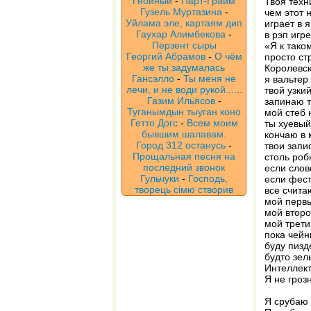
Гнойный
-
Парт-Грайм
Твоя техн
Гузель Муртазина
-
чем этот 
Уйлама эле, картаям дип
играет в 
Гаухар Алимбекова
-
в рэп игр
Перзент сыры
«Я к тако
Георгий Абрамов
-
О чём
просто ст
же ты задумалась
Королевск
Гансэлло
-
Ты меня не
я вальтер
лечи, и не води рукой......
твой узки
Газим Ильясов
-
запинаю т
Туганымдын тыуган коно
мой стеб 
Гетто Догс
-
Всем моим
ты хуевый
бывшим шалавам.
кончаю в 
Город 312 останусь
-
твои запи
Прощальная песня на
столь роб
последний звонок
если слов
Гульчуки
-
Господь,
если фест
творець сімю створив
все счита
мой первы
мой второ
мой трети
пока чейн
буду пизд
будто зель
Интеллект
Я не гроз
Я срубаю 