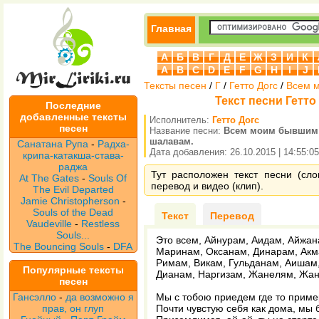
Главная
А
Б
В
Г
Д
Е
Ж
З
И
К
A
B
C
D
E
F
G
H
I
J
Тексты песен
/
Г
/
Гетто Догс
/
Всем 
Текст песни Гетт
Последние
добавленные тексты
Исполнитель:
Гетто Догс
песен
Название песни:
Всем моим бывшим
шалавам.
Санатана Рупа
-
Радха-
Дата добавления: 26.10.2015 | 14:55:05
крипа-катакша-става-
раджа
Тут расположен текст песни (сл
At The Gates
-
Souls Of
перевод и видео (клип).
The Evil Departed
Jamie Christopherson
-
Souls of the Dead
Текст
Перевод
Vaudeville
-
Restless
Souls...
Это всем, Айнурам, Аидам, Айжан
The Bouncing Souls
-
DFA
Маринам, Оксанам, Динарам, Акм
Римам, Викам, Гульданам, Аишам,
Популярные тексты
Дианам, Наргизам, Жанелям, Жа
песен
Гансэлло
-
да возможно я
Мы с тобою приедем где то приме
прав, он глуп
Почти чувстую себя как дома, мы 