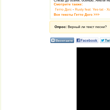
Слезы до осени, осенью, Анели не
Смотрите также:
Гетто Догс
-
Rusty feat. Yes-tat -
Все тексты Гетто Догс >>>
Опрос:
Верный ли текст песни?
Вконтакте
Facebook
Twi