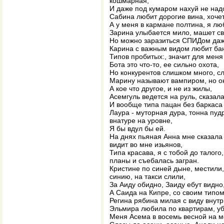
кошмарная,
И даже под кумаром нахуй не над
Сабина любит дорогие вина, хочет
А у меня в кармане полтина, я лю
Зарина улыбается мило, машет св
Но можно заразиться СПИДом даж
Карина с важным видом любит ба
Типов пробитых:, значит для меня 
Бота это что-то, ее сильно охота,
Но конкурентов слишком много, сл
Марину называют вампиром, но он
А кое что другое, и не из жилы,
Асемгуль ведется на руль, сказала
И вообще типа пацан без баркаса 
Лаура - муторная дура, тонна пуд
внатуре на уровне,
Я бы вдул бы ей.
На днях пьяная Анна мне сказала 
видит во мне изьянов,
Типа красава, я с тобой до талого
планы и съебалась загран.
Кристине по синей дыне, местили,
синию, на такси слили,
За Аиду обидно, Заиду ебут видно
А Саида на Кипре, со своим типо
Регина рябина милая с виду внутр
Эльмира любила по квартирам, уб
Меня Асема в восемь весной на м