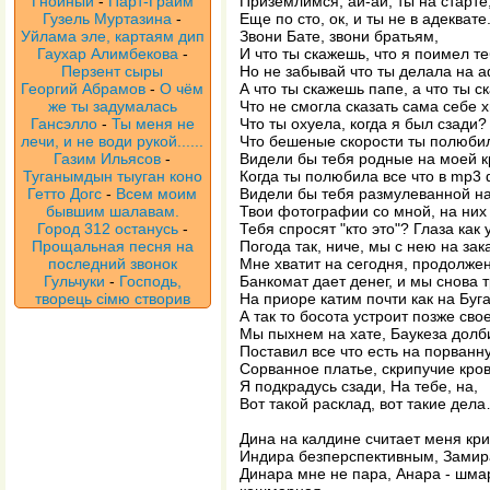
Гнойный
-
Парт-Грайм
Приземлимся, ай-ай, ты на старте
Гузель Муртазина
-
Еще по сто, ок, и ты не в адеквате
Уйлама эле, картаям дип
Звони Бате, звони братьям,
Гаухар Алимбекова
-
И что ты скажешь, что я поимел те
Перзент сыры
Но не забывай что ты делала на а
Георгий Абрамов
-
О чём
А что ты скажешь папе, а что ты 
же ты задумалась
Что не смогла сказать сама себе 
Гансэлло
-
Ты меня не
Что ты охуела, когда я был сзади?
лечи, и не води рукой......
Что бешеные скорости ты полюбил
Газим Ильясов
-
Видели бы тебя родные на моей к
Туганымдын тыуган коно
Когда ты полюбила все что в mp3
Гетто Догс
-
Всем моим
Видели бы тебя размулеванной на
бывшим шалавам.
Твои фотографии со мной, на них
Город 312 останусь
-
Тебя спросят "кто это"? Глаза как 
Прощальная песня на
Погода так, ниче, мы с нею на зак
последний звонок
Мне хватит на сегодня, продолжен
Гульчуки
-
Господь,
Банкомат дает денег, и мы снова 
творець сімю створив
На приоре катим почти как на Буга
А так то босота устроит позже свое
Мы пыхнем на хате, Баукеза долб
Поставил все что есть на порванн
Сорванное платье, скрипучие кров
Я подкрадусь сзади, На тебе, на,
Вот такой расклад, вот такие дел
Дина на калдине считает меня кр
Индира безперспективным, Замир
Динара мне не пара, Анара - шмар