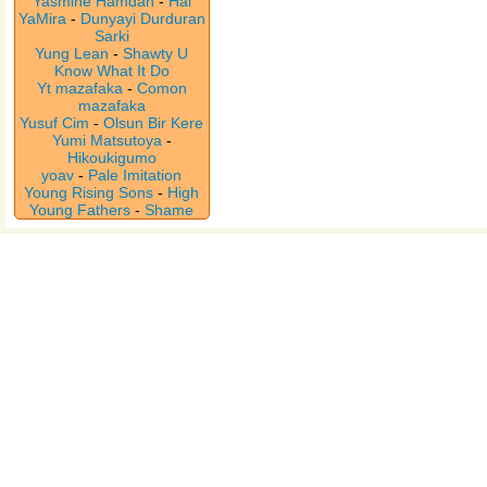
Yasmine Hamdan
-
Hal
YaMira
-
Dunyayi Durduran
Sarki
Yung Lean
-
Shawty U
Know What It Do
Yt mazafaka
-
Comon
mazafaka
Yusuf Cim
-
Olsun Bir Kere
Yumi Matsutoya
-
Hikoukigumo
yoav
-
Pale Imitation
Young Rising Sons
-
High
Young Fathers
-
Shame