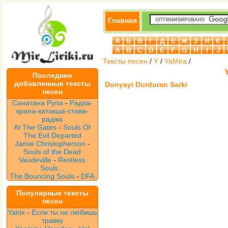
Главная
А
Б
В
Г
Д
Е
Ж
З
И
К
A
B
C
D
E
F
G
H
I
J
Тексты песен
/
Y
/
YaMira
/
Последние
добавленные тексты
Dunyayi Durduran Sarki
песен
Санатана Рупа
-
Радха-
крипа-катакша-става-
раджа
At The Gates
-
Souls Of
The Evil Departed
Jamie Christopherson
-
Souls of the Dead
Vaudeville
-
Restless
Souls...
The Bouncing Souls
-
DFA
Популярные тексты
песен
Yanix
-
Если ты не любишь
травку