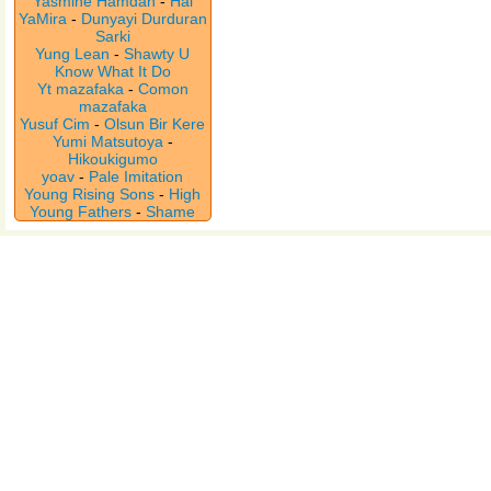
Yasmine Hamdan
-
Hal
YaMira
-
Dunyayi Durduran
Sarki
Yung Lean
-
Shawty U
Know What It Do
Yt mazafaka
-
Comon
mazafaka
Yusuf Cim
-
Olsun Bir Kere
Yumi Matsutoya
-
Hikoukigumo
yoav
-
Pale Imitation
Young Rising Sons
-
High
Young Fathers
-
Shame