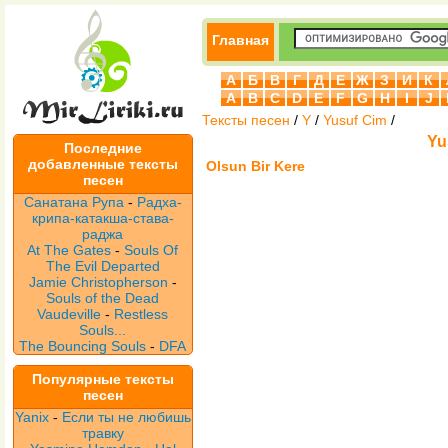
Главная
А
Б
В
Г
Д
Е
Ж
З
И
К
A
B
C
D
E
F
G
H
I
J
Тексты песен
/
Y
/
Yusuf Cim
/
Yu
Последние
добавленные тексты
Olsun Bir Kere
песен
Санатана Рупа
-
Радха-
крипа-катакша-става-
раджа
At The Gates
-
Souls Of
The Evil Departed
Jamie Christopherson
-
Souls of the Dead
Vaudeville
-
Restless
Souls...
The Bouncing Souls
-
DFA
Популярные тексты
песен
Yanix
-
Если ты не любишь
травку