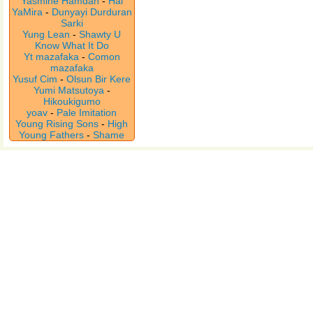
Yasmine Hamdan
-
Hal
YaMira
-
Dunyayi Durduran
Sarki
Yung Lean
-
Shawty U
Know What It Do
Yt mazafaka
-
Comon
mazafaka
Yusuf Cim
-
Olsun Bir Kere
Yumi Matsutoya
-
Hikoukigumo
yoav
-
Pale Imitation
Young Rising Sons
-
High
Young Fathers
-
Shame