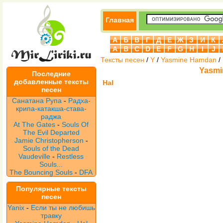
Главная
А
Б
В
Г
Д
Е
Ж
З
И
К
A
B
C
D
E
F
G
H
I
J
Тексты песен
/
Y
/
Yasmine Hamdan
/
Yasmi
Последние
добавленные тексты
Hal
песен
Санатана Рупа
-
Радха-
крипа-катакша-става-
раджа
At The Gates
-
Souls Of
The Evil Departed
Jamie Christopherson
-
Souls of the Dead
Vaudeville
-
Restless
Souls...
The Bouncing Souls
-
DFA
Популярные тексты
песен
Yanix
-
Если ты не любишь
травку