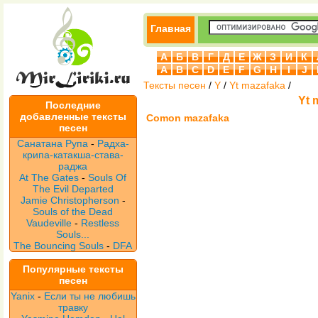
Главная
А
Б
В
Г
Д
Е
Ж
З
И
К
A
B
C
D
E
F
G
H
I
J
Тексты песен
/
Y
/
Yt mazafaka
/
Yt 
Последние
добавленные тексты
Comon mazafaka
песен
Санатана Рупа
-
Радха-
крипа-катакша-става-
раджа
At The Gates
-
Souls Of
The Evil Departed
Jamie Christopherson
-
Souls of the Dead
Vaudeville
-
Restless
Souls...
The Bouncing Souls
-
DFA
Популярные тексты
песен
Yanix
-
Если ты не любишь
травку