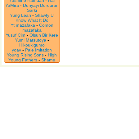
Yasmine Hamdan
-
Hal
YaMira
-
Dunyayi Durduran
Sarki
Yung Lean
-
Shawty U
Know What It Do
Yt mazafaka
-
Comon
mazafaka
Yusuf Cim
-
Olsun Bir Kere
Yumi Matsutoya
-
Hikoukigumo
yoav
-
Pale Imitation
Young Rising Sons
-
High
Young Fathers
-
Shame