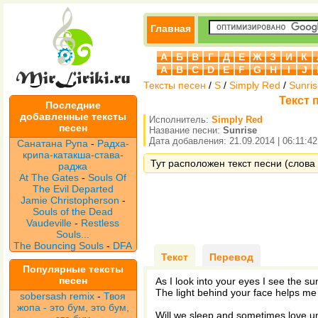
Главная
А
Б
В
Г
Д
Е
Ж
З
И
К
A
B
C
D
E
F
G
H
I
J
Тексты песен
/
S
/
Simply Red
/
Sunri
Текст 
Последние
добавленные тексты
Исполнитель:
Simply Red
песен
Название песни:
Sunrise
Дата добавления: 21.09.2014 | 06:11:42
Санатана Рупа
-
Радха-
крипа-катакша-става-
Тут расположен текст песни (слова 
раджа
At The Gates
-
Souls Of
The Evil Departed
Jamie Christopherson
-
Souls of the Dead
Vaudeville
-
Restless
Souls...
The Bouncing Souls
-
DFA
Текст
Перевод
Популярные тексты
песен
As I look into your eyes I see the su
The light behind your face helps me 
sobersash remix
-
Твоя
жопа - это бум, это бум,
Will we sleep and sometimes love un