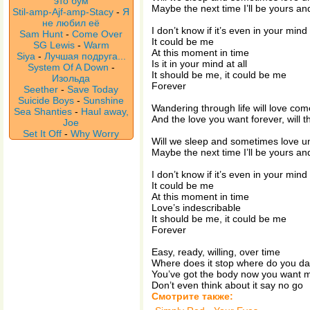
это бум
Maybe the next time I’ll be yours a
Stil-amp-Ajf-amp-Stacy
-
Я
не любил её
I don’t know if it’s even in your mind 
Sam Hunt
-
Come Over
It could be me
SG Lewis
-
Warm
At this moment in time
Siya
-
Лучшая подруга...
Is it in your mind at all
System Of A Down
-
It should be me, it could be me
Изольда
Forever
Seether
-
Save Today
Suicide Boys
-
Sunshine
Wandering through life will love co
Sea Shanties
-
Haul away,
And the love you want forever, will t
Joe
Set It Off
-
Why Worry
Will we sleep and sometimes love un
Maybe the next time I’ll be yours a
I don’t know if it’s even in your mind 
It could be me
At this moment in time
Love’s indescribable
It should be me, it could be me
Forever
Easy, ready, willing, over time
Where does it stop where do you da
You’ve got the body now you want m
Don’t even think about it say no go
Смотрите также: