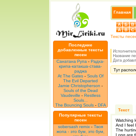
Главная
А
Б
В
A
B
C
Тексты песе
Последние
добавленные тексты
Исполнител
песен
Название п
Дата добавле
Санатана Рупа
-
Радха-
крипа-катакша-става-
Тут распол
раджа
At The Gates
-
Souls Of
The Evil Departed
Jamie Christopherson
-
Souls of the Dead
Vaudeville
-
Restless
Souls...
The Bouncing Souls
-
DFA
Текст
Популярные тексты
песен
Watching l
And I feel
sobersash remix
-
Твоя
The hurtin
жопа - это бум, это бум,
Long are 