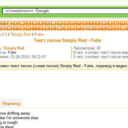
Г
Д
Е
Ж
З
И
К
Л
М
Н
О
П
Р
С
Т
У
Ф
Х
Ц
Ч
D
E
F
G
H
I
J
K
L
M
N
O
P
Q
R
S
T
U
V
W
н
/
S
/
Simply Red
/
Fake
Текст песни Simply Red - Fake
ь:
Simply Red
Просмотров: 43
есни:
Fake
0 чел. считают текст песни ве
ния: 21.09.2014 | 06:11:47
0 чел. считают текст песни не
ожен текст песни (слова песни) Simply Red - Fake, перевод и видео 
Перевод
ove drifting away
 like I'm someone else
g is rough
the days