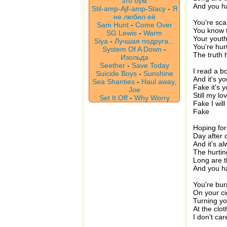
это бум
And you h
Stil-amp-Ajf-amp-Stacy
-
Я
не любил её
You're sca
Sam Hunt
-
Come Over
You know t
SG Lewis
-
Warm
Your yout
Siya
-
Лучшая подруга...
You're hur
System Of A Down
-
The truth 
Изольда
Seether
-
Save Today
I read a b
Suicide Boys
-
Sunshine
And it's yo
Sea Shanties
-
Haul away,
Fake it's 
Joe
Still my l
Set It Off
-
Why Worry
Fake I wil
Fake
Hoping for
Day after 
And it's a
The hurtin
Long are 
And you h
You're bur
On your ci
Turning y
At the clot
I don't car