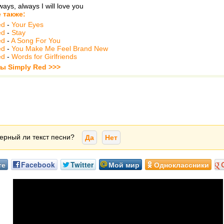
ways, always I will love you
 также:
ed
-
Your Eyes
ed
-
Stay
ed
-
A Song For You
ed
-
You Make Me Feel Brand New
ed
-
Words for Girlfriends
ты Simply Red >>>
ерный ли текст песни?
Да
Нет
те
Facebook
Twitter
Мой мир
Одноклассники