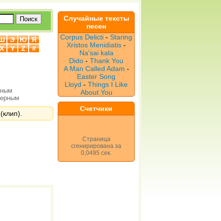
Случайные тексты
песен
Corpus Delicti
-
Staring
Ш
Э
Ю
Я
Xristos Menidiatis
-
X
Y
Z
#
Na'sai kala
Dido
-
Thank You
A Man Called Adam
-
Easter Song
Lloyd
-
Things I Like
рным
About You
верным
Счетчики
(клип).
Страница
сгенирирована за
0,0495 сек.