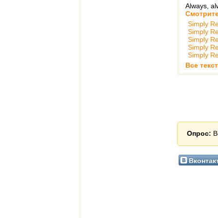
Always, al
Смотрите
Simply R
Simply R
Simply R
Simply R
Simply R
Все текс
Опрос:
В
Вконтак