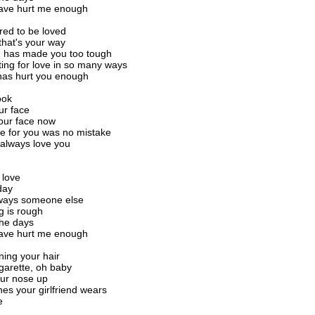
ave hurt me enough
red to be loved
hat's your way
h has made you too tough
ting for love in so many ways
has hurt you enough
ook
ur face
your face now
ove for you was no mistake
l always love you
 love
day
lways someone else
g is rough
the days
ave hurt me enough
ning your hair
garette, oh baby
our nose up
hes your girlfriend wears
e