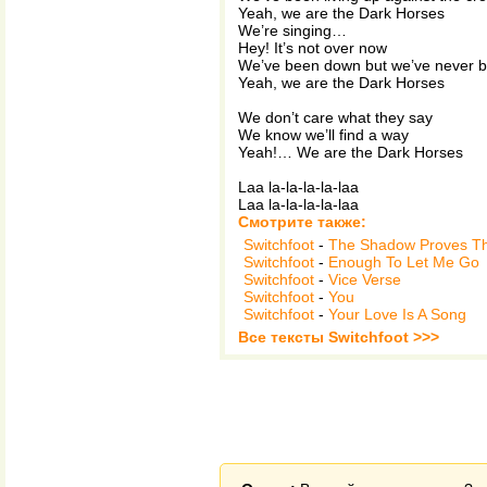
Yeah, we are the Dark Horses
We’re singing…
Hey! It’s not over now
We’ve been down but we’ve never b
Yeah, we are the Dark Horses
We don’t care what they say
We know we’ll find a way
Yeah!… We are the Dark Horses
Laa la-la-la-la-laa
Laa la-la-la-la-laa
Смотрите также:
Switchfoot
-
The Shadow Proves T
Switchfoot
-
Enough To Let Me Go
Switchfoot
-
Vice Verse
Switchfoot
-
You
Switchfoot
-
Your Love Is A Song
Все тексты Switchfoot >>>