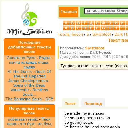
Главная
А
Б
В
Г
Д
Е
Ж
З
И
К
A
B
C
D
E
F
G
H
I
J
Тексты песен
/
S
/
Switchfoot
/
Dark H
Текст пе
Последние
добавленные тексты
Исполнитель:
Switchfoot
песен
Название песни:
Dark Horses
Дата добавления: 20.09.2014 | 23:15:16
Санатана Рупа
-
Радха-
крипа-катакша-става-
Тут расположен текст песни (слова 
раджа
At The Gates
-
Souls Of
The Evil Departed
Jamie Christopherson
-
Souls of the Dead
Vaudeville
-
Restless
Souls...
The Bouncing Souls
-
DFA
Текст
Перевод
Популярные тексты
песен
I’ve made my mistakes
I’ve seen my heart cave in
sobersash remix
-
Твоя
I’ve got my scars
жопа - это бум, это бум,
I’ve been to hell and back again