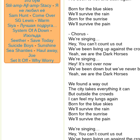
это бум
Stil-amp-Ajf-amp-Stacy
-
Я
Born for the blue skies
не любил её
We’ll survive the rain
Sam Hunt
-
Come Over
Born for the sunrise
SG Lewis
-
Warm
We’ll survive the pain
Siya
-
Лучшая подруга...
System Of A Down
-
- Chorus -
Изольда
We’re singing…
Seether
-
Save Today
Hey, You can’t count us out
Suicide Boys
-
Sunshine
We’ve been living up against the cr
Sea Shanties
-
Haul away,
Yeah, we are the Dark Horses
Joe
We’re singing…
Set It Off
-
Why Worry
Hey! It’s not over now
We’ve been down but we’ve never b
Yeah, we are the Dark Horses
We found a way out
The city takes everything it can
But outside the crowds
I can feel my lungs again
Born for the blue skies
We’ll survive the rain
Born for the sunrise
We’ll survive the pain
We’re singing…
Hey, You can’t count us out
We’ve been living up against the cr