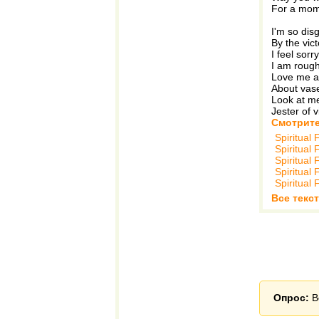
For a mome
I'm so dis
By the vic
I feel sorr
I am rough
Love me al
About vase
Look at me
Jester of 
Смотрите
Spiritual 
Spiritual 
Spiritual 
Spiritual 
Spiritual 
Все текст
Опрос:
В