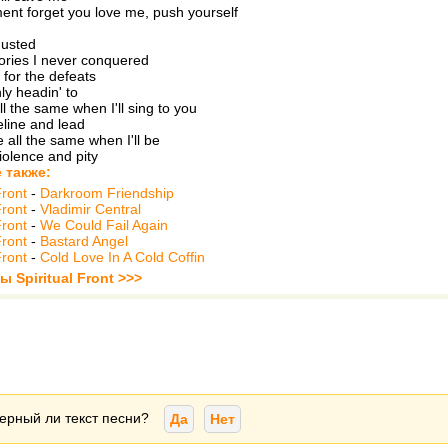
nt forget you love me, push yourself
gusted
tories I never conquered
y for the defeats
ly headin' to
l the same when I'll sing to you
line and lead
 all the same when I'll be
violence and pity
 также:
Front
-
Darkroom Friendship
Front
-
Vladimir Central
Front
-
We Could Fail Again
Front
-
Bastard Angel
Front
-
Cold Love In A Cold Coffin
ы Spiritual Front >>>
ерный ли текст песни?
Да
Нет