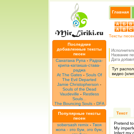
Главная
А
Б
В
A
B
C
Тексты песе
Последние
добавленные тексты
Исполнител
песен
Название п
Дата добавле
Санатана Рупа
-
Радха-
крипа-катакша-става-
Тут распол
раджа
видео (клип
At The Gates
-
Souls Of
The Evil Departed
Jamie Christopherson
-
Souls of the Dead
Vaudeville
-
Restless
Souls...
The Bouncing Souls
-
DFA
Текст
Популярные тексты
песен
Pretend to
sobersash remix
-
Твоя
My imperfe
жопа - это бум, это бум,
Infect my 