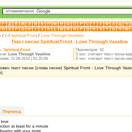
Г
Д
Е
Ж
З
И
К
Л
М
Н
О
П
Р
С
Т
У
Ф
Х
Ц
Ч
D
E
F
G
H
I
J
K
L
M
N
O
P
Q
R
S
T
U
V
W
н
/
S
/
Spiritual Front
/
Love Through Vaseline
Текст песни Spiritual Front - Love Through Vaseline
ь:
Spiritual Front
Просмотров: 42
есни:
Love Through Vaseline
0 чел. считают текст песни ве
ния: 21.09.2014 | 01:20:59
0 чел. считают текст песни не
ожен текст песни (слова песни) Spiritual Front - Love Through Vase
).
Перевод
 love
ction at least for a minute
dreams with your taste