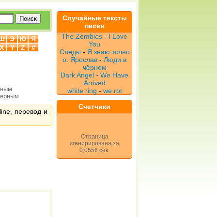
Случайные тексты
песен
The Zombies
-
I Love
Ш
Э
Ю
Я
You
X
Y
Z
#
Следы
-
Я знаю точно
о. Ярослав
-
Люди в
чёрном
Dark Angel
-
We Have
Arrived
рным
white ring
-
we rot
верным
Счетчики
line, перевод и
Страница
сгенирирована за
0,0556 сек.