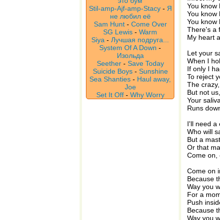
это бум
You know 
Stil-amp-Ajf-amp-Stacy
-
Я
You know h
не любил её
You know 
Sam Hunt
-
Come Over
There's a 
SG Lewis
-
Warm
My heart 
Siya
-
Лучшая подруга...
System Of A Down
-
Let your sa
Изольда
When I hol
Seether
-
Save Today
If only I h
Suicide Boys
-
Sunshine
To reject 
Sea Shanties
-
Haul away,
The crazy,
Joe
But not us
Set It Off
-
Why Worry
Your saliv
Runs dow
I'll need a
Who will s
But a maste
Or that ma
Come on, 
Come on i
Because t
Way you w
For a mome
Push insi
Because t
Way you w