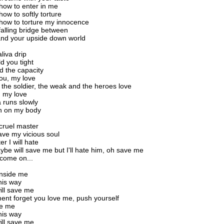
how to enter in me
ow to softly torture
how to torture my innocence
falling bridge between
and your upside down world
liva drip
d you tight
ad the capacity
you, my love
 the soldier, the weak and the heroes love
, my love
a runs slowly
n on my body
 cruel master
ave my vicious soul
r I will hate
ybe will save me but I'll hate him, oh save me
come on...
nside me
his way
ill save me
nt forget you love me, push yourself
de me
his way
ill save me