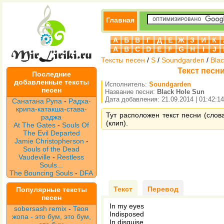
Главная
А
Б
В
Г
Д
Е
Ж
З
И
К
A
B
C
D
E
F
G
H
I
J
Тексты песен
/
S
/
Soundgarden
/
Bla
Текст песни
Последние
добавленные тексты
Исполнитель:
Soundgarden
песен
Название песни:
Black Hole Sun
Дата добавления: 21.09.2014 | 01:42:14
Санатана Рупа
-
Радха-
крипа-катакша-става-
Тут расположен текст песни (слов
раджа
(клип).
At The Gates
-
Souls Of
The Evil Departed
Jamie Christopherson
-
Souls of the Dead
Vaudeville
-
Restless
Souls...
The Bouncing Souls
-
DFA
Текст
Перевод
Популярные тексты
песен
In my eyes
sobersash remix
-
Твоя
Indisposed
жопа - это бум, это бум,
In disguise