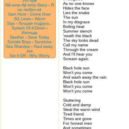
это бум
As no one knows
Stil-amp-Ajf-amp-Stacy
-
Я
Hides the face
не любил её
Lies the snake
Sam Hunt
-
Come Over
The sun
SG Lewis
-
Warm
In my disgrace
Siya
-
Лучшая подруга...
Boiling heat
System Of A Down
-
Summer stench
Изольда
'neath the black
Seether
-
Save Today
The sky looks dead
Suicide Boys
-
Sunshine
Call my name
Sea Shanties
-
Haul away,
Through the cream
Joe
And I'll hear you
Set It Off
-
Why Worry
Scream again
Black hole sun
Won't you come
And wash away the rain
Black hole sun
Won't you come
Won't you come
Stuttering
Cold and damp
Steal the warm wind
Tired friend
Times are gone
For honest men
And sometimes