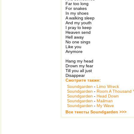
Far too long
For snakes
In my shoes
A walking sleep
And my youth
I pray to keep
Heaven send
Hell away
No one sings
Like you
Anymore
Hang my head
Drown my fear
Till you all just
Disappear
Смотрите также:
Soundgarden
-
Limo Wreck
Soundgarden
-
Room A Thousand 
Soundgarden
-
Head Down
Soundgarden
-
Mailman
Soundgarden
-
My Wave
Все тексты Soundgarden >>>