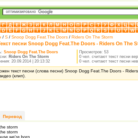
Г
Д
Е
Ж
З
И
К
Л
М
Н
О
П
Р
С
Т
У
Ф
Х
Ц
Ч
D
E
F
G
H
I
J
K
L
M
N
O
P
Q
R
S
T
U
V
W
н
/
S
/
Snoop Dogg Feat.The Doors
/
Riders On The Storm
екст песни Snoop Dogg Feat.The Doors - Riders On The S
ь:
Snoop Dogg Feat.The Doors
Просмотров: 53
есни:
Riders On The Storm
0 чел. считают текст песни ве
ния: 20.09.2014 | 20:13:32
0 чел. считают текст песни не
ожен текст песни (слова песни) Snoop Dogg Feat.The Doors - Rider
видео (клип).
Перевод
the storm
the storm
house we're born