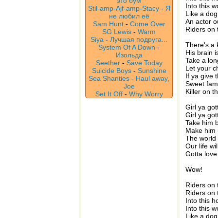
это бум
Into this 
Stil-amp-Ajf-amp-Stacy
-
Я
Like a dog
не любил её
An actor o
Sam Hunt
-
Come Over
Riders on 
SG Lewis
-
Warm
Siya
-
Лучшая подруга...
There's a k
System Of A Down
-
His brain i
Изольда
Take a lon
Seether
-
Save Today
Let your c
Suicide Boys
-
Sunshine
If ya give 
Sea Shanties
-
Haul away,
Sweet famil
Joe
Killer on 
Set It Off
-
Why Worry
Girl ya go
Girl ya go
Take him 
Make him 
The world
Our life wi
Gotta lov
Wow!
Riders on 
Riders on 
Into this 
Into this 
Like a dog