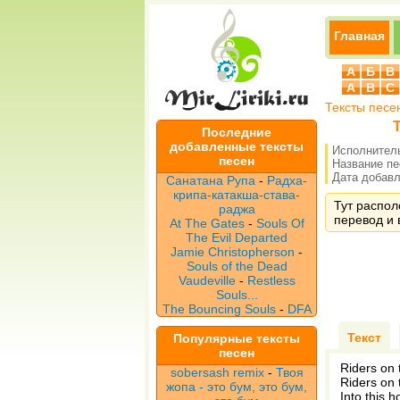
Главная
А
Б
В
A
B
C
Тексты песе
Т
Последние
добавленные тексты
Исполнител
песен
Название п
Дата добавле
Санатана Рупа
-
Радха-
крипа-катакша-става-
Тут распол
раджа
перевод и 
At The Gates
-
Souls Of
The Evil Departed
Jamie Christopherson
-
Souls of the Dead
Vaudeville
-
Restless
Souls...
The Bouncing Souls
-
DFA
Текст
Популярные тексты
песен
Riders on 
sobersash remix
-
Твоя
Riders on 
жопа - это бум, это бум,
Into this 