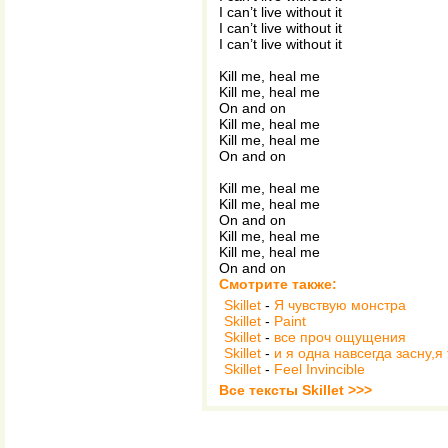
I can’t live without it
I can’t live without it
I can’t live without it
Kill me, heal me
Kill me, heal me
On and on
Kill me, heal me
Kill me, heal me
On and on
Kill me, heal me
Kill me, heal me
On and on
Kill me, heal me
Kill me, heal me
On and on
Смотрите также:
Skillet
-
Я чувствую монстра
Skillet
-
Paint
Skillet
-
все проч ощущения
Skillet
-
и я одна навсегда засну,я
Skillet
-
Feel Invincible
Все тексты Skillet >>>