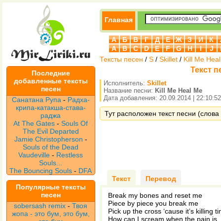
Главная
А
Б
В
Г
Д
Е
Ж
З
И
К
A
B
C
D
E
F
G
H
I
J
Тексты песен
/
S
/
Skillet
/
Kill Me Hea
Текст пе
Последние
добавленные тексты
Исполнитель:
Skillet
песен
Название песни:
Kill Me Heal Me
Дата добавления: 20.09.2014 | 22:10:52
Санатана Рупа
-
Радха-
крипа-катакша-става-
Тут расположен текст песни (слова п
раджа
At The Gates
-
Souls Of
The Evil Departed
Jamie Christopherson
-
Souls of the Dead
Vaudeville
-
Restless
Souls...
The Bouncing Souls
-
DFA
Текст
Перевод
Популярные тексты
песен
Break my bones and reset me
Piece by piece you break me
sobersash remix
-
Твоя
Pick up the cross ‘cause it’s killing t
жопа - это бум, это бум,
How can I scream when the pain is