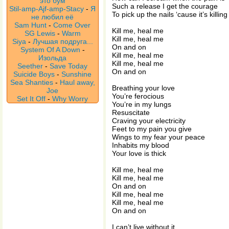
это бум
Such a release I get the courage
Stil-amp-Ajf-amp-Stacy
-
Я
To pick up the nails ‘cause it’s killing
не любил её
Sam Hunt
-
Come Over
Kill me, heal me
SG Lewis
-
Warm
Kill me, heal me
Siya
-
Лучшая подруга...
On and on
System Of A Down
-
Kill me, heal me
Изольда
Kill me, heal me
Seether
-
Save Today
On and on
Suicide Boys
-
Sunshine
Sea Shanties
-
Haul away,
Breathing your love
Joe
You’re ferocious
Set It Off
-
Why Worry
You’re in my lungs
Resuscitate
Craving your electricity
Feet to my pain you give
Wings to my fear your peace
Inhabits my blood
Your love is thick
Kill me, heal me
Kill me, heal me
On and on
Kill me, heal me
Kill me, heal me
On and on
I can’t live without it