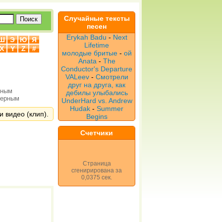
Случайные тексты
песен
Erykah Badu
-
Next
Ш
Э
Ю
Я
Lifetime
X
Y
Z
#
молодые бритые
-
ой
Anata
-
The
Conductor's Departure
VALeev
-
Смотрели
друг на друга, как
рным
дебилы улыбались
верным
UnderHard vs. Andrew
Hudak
-
Summer
и видео (клип).
Begins
Счетчики
Страница
сгенирирована за
0,0375 сек.