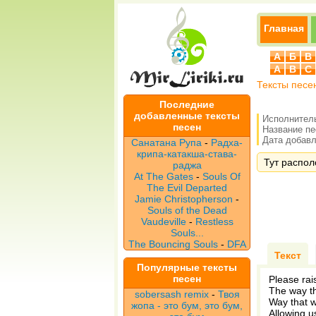
Главная
А
Б
В
A
B
C
Тексты песе
Последние
добавленные тексты
Исполнител
песен
Название п
Дата добавле
Санатана Рупа
-
Радха-
крипа-катакша-става-
Тут располо
раджа
At The Gates
-
Souls Of
The Evil Departed
Jamie Christopherson
-
Souls of the Dead
Vaudeville
-
Restless
Souls...
The Bouncing Souls
-
DFA
Текст
Популярные тексты
песен
Please rai
The way th
sobersash remix
-
Твоя
Way that w
жопа - это бум, это бум,
Allowing u