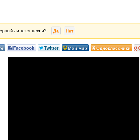
ерный ли текст песни?
Да
Нет
те
Facebook
Twitter
Мой мир
Одноклассники