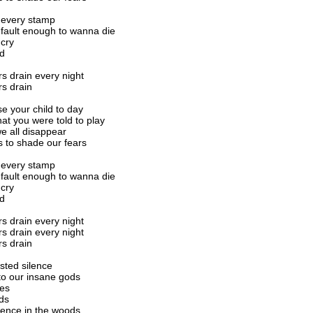
 every stamp
fault enough to wanna die
cry
nd
rs drain every night
rs drain
se your child to day
at you were told to play
e all disappear
s to shade our fears
 every stamp
fault enough to wanna die
cry
nd
rs drain every night
rs drain every night
rs drain
ested silence
to our insane gods
ces
ds
ilence in the woods