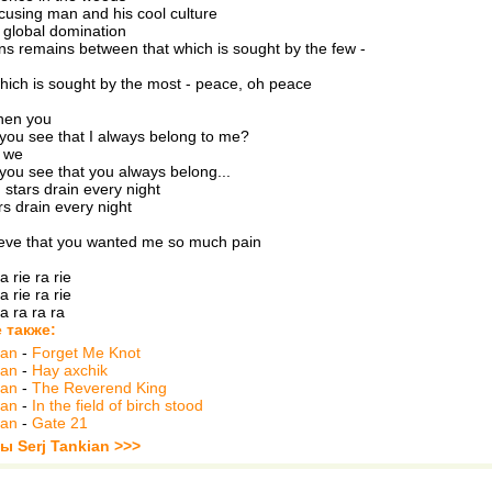
cusing man and his cool culture
 global domination
 remains between that which is sought by the few -
hich is sought by the most - peace, oh peace
hen you
you see that I always belong to me?
 we
you see that you always belong...
ng stars drain every night
rs drain every night
lieve that you wanted me so much pain
a rie ra rie
a rie ra rie
ra ra ra ra
 также:
ian
-
Forget Me Knot
ian
-
Hay axchik
ian
-
The Reverend King
ian
-
In the field of birch stood
ian
-
Gate 21
ы Serj Tankian >>>