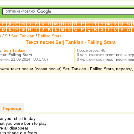
Г
Д
Е
Ж
З
И
К
Л
М
Н
О
П
Р
С
Т
У
Ф
Х
Ц
Ч
D
E
F
G
H
I
J
K
L
M
N
O
P
Q
R
S
T
U
V
W
н
/
S
/
Serj Tankian
/
Falling Stars
Текст песни Serj Tankian - Falling Stars
ь:
Serj Tankian
Просмотров: 48
есни:
Falling Stars
0 чел. считают текст песни ве
ния: 21.09.2014 | 00:17:07
0 чел. считают текст песни не
жен текст песни (слова песни) Serj Tankian - Falling Stars, перевод 
Перевод
se your child to day
at you were born to play
e all disappear
s to shade our fears