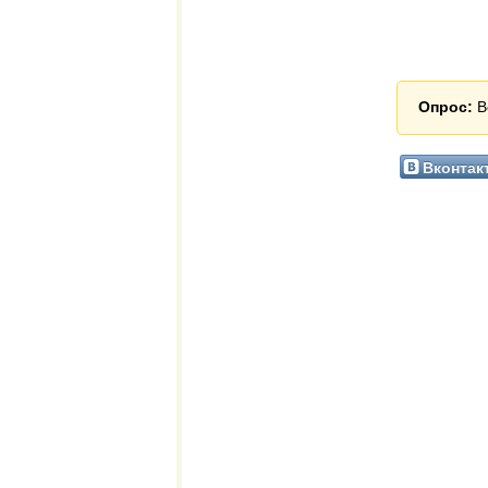
Опрос:
В
Вконтак