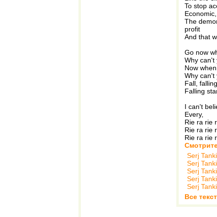
To stop ac
Economic,
The demons
profit
And that w
Go now w
Why can't 
Now when
Why can't 
Fall, falli
Falling sta
I can't be
Every,
Rie ra rie r
Rie ra rie r
Rie ra rie 
Смотрите
Serj Tank
Serj Tank
Serj Tank
Serj Tank
Serj Tank
Все текст