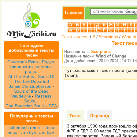
Главная
А
Б
В
Г
Д
Е
Ж
З
И
К
A
B
C
D
E
F
G
H
I
J
Тексты песен
/
S
/
Scorpions
/
Wind o
Текст песн
Последние
добавленные тексты
Исполнитель:
Scorpions
песен
Название песни:
Wind of Change
Дата добавления: 20.09.2014 | 14:11:18
Санатана Рупа
-
Радха-
крипа-катакша-става-
Тут расположен текст песни (сло
раджа
(клип).
At The Gates
-
Souls Of
The Evil Departed
Jamie Christopherson
-
Souls of the Dead
Vaudeville
-
Restless
Souls...
The Bouncing Souls
-
DFA
Текст
Перевод
Популярные тексты
песен
3 октября 1990 года произошло 
sobersash remix
-
Твоя
ФРГ и ГДР. С 00 часов ГДР прекра
жопа - это бум, это бум,
как государство, Западный Берлин