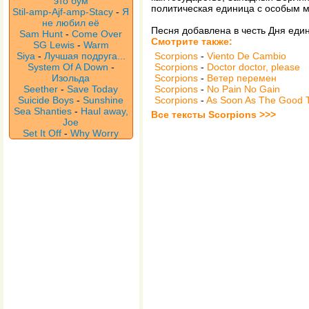
это бум
политическая единица с особым 
Stil-amp-Ajf-amp-Stacy
-
Я
не любил её
Песня добавлена в честь Дня еди
Sam Hunt
-
Come Over
Смотрите также:
SG Lewis
-
Warm
Siya
-
Лучшая подруга...
Scorpions
-
Viento De Cambio
System Of A Down
-
Scorpions
-
Doctor doctor, please
Изольда
Scorpions
-
Ветер перемен
Seether
-
Save Today
Scorpions
-
No Pain No Gain
Suicide Boys
-
Sunshine
Scorpions
-
As Soon As The Good T
Sea Shanties
-
Haul away,
Все тексты Scorpions >>>
Joe
Set It Off
-
Why Worry