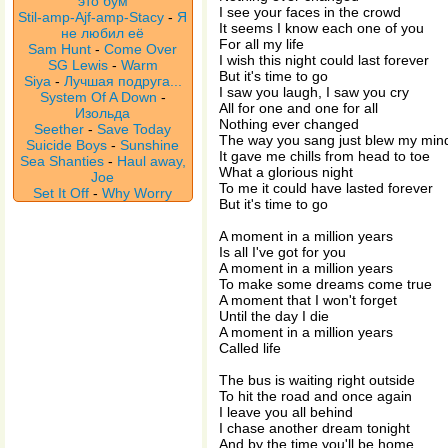
это бум
I see your faces in the crowd
Stil-amp-Ajf-amp-Stacy
-
Я
It seems I know each one of you
не любил её
For all my life
Sam Hunt
-
Come Over
I wish this night could last forever
SG Lewis
-
Warm
But it's time to go
Siya
-
Лучшая подруга...
I saw you laugh, I saw you cry
System Of A Down
-
All for one and one for all
Изольда
Nothing ever changed
Seether
-
Save Today
The way you sang just blew my min
Suicide Boys
-
Sunshine
It gave me chills from head to toe
Sea Shanties
-
Haul away,
What a glorious night
Joe
To me it could have lasted forever
Set It Off
-
Why Worry
But it's time to go
A moment in a million years
Is all I've got for you
A moment in a million years
To make some dreams come true
A moment that I won't forget
Until the day I die
A moment in a million years
Called life
The bus is waiting right outside
To hit the road and once again
I leave you all behind
I chase another dream tonight
And by the time you'll be home