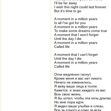
I'll be far away
I wish this night could last forever
But it's time to go
A moment in a million years
Is all I've got for you
A moment in a million years
To make some dreams come true
A moment that I won't forget
Until the day I die
A moment in a million years
Called life
A moment that I can't forget
Until the day I die
A moment in a million years
Called life
Огни медленно гаснут,
Кроме меня и вас нет никого.
Ничего не изменилось,
Я вижу ваши лица в толпе.
Кажется, я знаю каждого из вас
Всю свою жизнь.
Я бы хотел, чтобы эта ночь длилас
Но мне пора идти.
Я видел ваши улыбки и слезы,
Все за одного и один за всех.