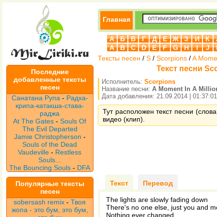
Главная
А
Б
В
Г
Д
Е
Ж
З
И
К
A
B
C
D
E
F
G
H
I
J
Тексты песен
/
S
/
Scorpions
/
A Momen
Текст песни Scor
Последние
добавленные тексты
Исполнитель:
Scorpions
песен
Название песни:
A Moment In A Millio
Дата добавления: 21.09.2014 | 01:37:01
Санатана Рупа
-
Радха-
крипа-катакша-става-
Тут расположен текст песни (слова 
раджа
видео (клип).
At The Gates
-
Souls Of
The Evil Departed
Jamie Christopherson
-
Souls of the Dead
Vaudeville
-
Restless
Souls...
The Bouncing Souls
-
DFA
Текст
Перевод
Популярные тексты
песен
The lights are slowly fading down
sobersash remix
-
Твоя
There's no one else, just you and m
жопа - это бум, это бум,
Nothing ever changed