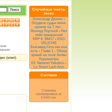
Случайные тексты
песен
Александр Дюмин
-
Ш
Э
Ю
Я
Осудили судьи меня
X
Y
Z
#
сроком на 7 лет...
Леонид Портной
-
Нет
тебя прекрасней
KRP ft. ВМ17
-
EGO
VELICHIE
рным
Бхагавад-Гита как она
верным
есть
-
Глава 1 - Обзор
армий на поле битвы
део (клип).
Курукшетра
03. Netanel Yakubov
-
Lo Sharti Lach Artzi
Счетчики
Страница
сгенирирована за
0,0443 сек.