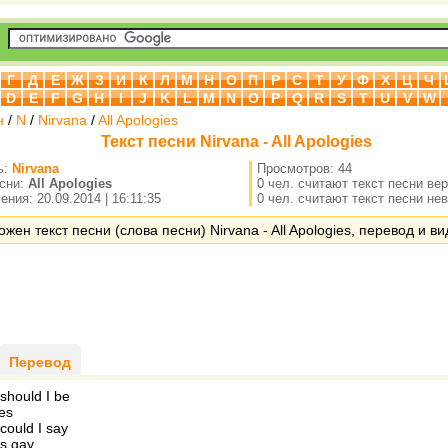
Г
Д
Е
Ж
З
И
К
Л
М
Н
О
П
Р
С
Т
У
Ф
Х
Ц
Ч
D
E
F
G
H
I
J
K
L
M
N
O
P
Q
R
S
T
U
V
W
н
/
N
/
Nirvana
/
All Apologies
Текст песни Nirvana - All Apologies
ь:
Nirvana
Просмотров: 44
есни:
All Apologies
0 чел. считают текст песни ве
ния: 20.09.2014 | 16:11:35
0 чел. считают текст песни не
жен текст песни (слова песни) Nirvana - All Apologies, перевод и ви
Перевод
should I be
ies
could I say
is gay