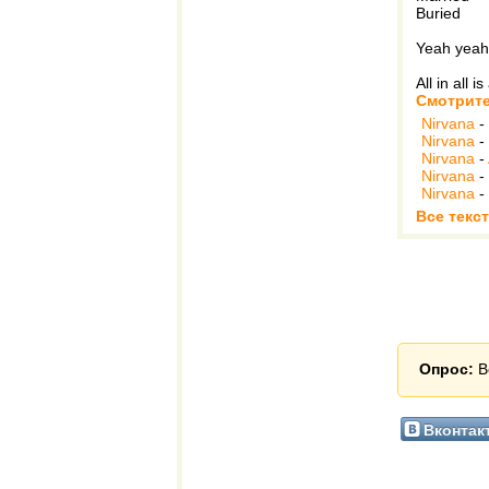
Buried
Yeah yeah
All in all i
Смотрите
Nirvana
-
Nirvana
-
Nirvana
-
Nirvana
-
Nirvana
-
Все текст
Опрос:
В
Вконтак