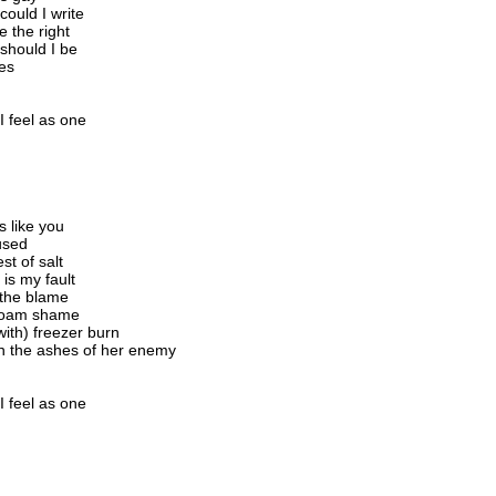
could I write
e the right
should I be
ies
I feel as one
s like you
used
st of salt
 is my fault
ll the blame
foam shame
ith) freezer burn
n the ashes of her enemy
I feel as one