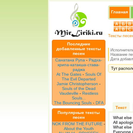
Главная
А
Б
В
A
B
C
Тексты песе
Последние
добавленные тексты
Исполнител
песен
Название п
Дата добавле
Санатана Рупа
-
Радха-
крипа-катакша-става-
Тут располо
раджа
At The Gates
-
Souls Of
The Evil Departed
Jamie Christopherson
-
Souls of the Dead
Vaudeville
-
Restless
Souls...
The Bouncing Souls
-
DFA
Текст
Популярные тексты
песен
What else 
All apolog
NOK FROM THE FUTURE
-
What else 
About the Youth
Everyone 