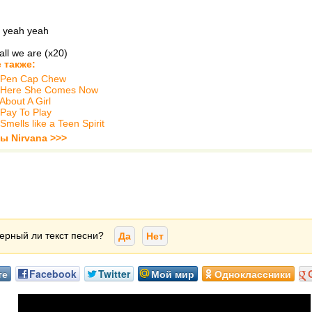
 yeah yeah
s all we are (x20)
 также:
Pen Cap Chew
Here She Comes Now
About A Girl
Pay To Play
Smells like a Teen Spirit
ы Nirvana >>>
ерный ли текст песни?
Да
Нет
те
Facebook
Twitter
Мой мир
Одноклассники