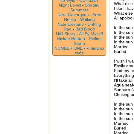
No Wyld
-
ODYSSEY
What else 
Night Lovell
-
Shaded
I don't hav
Summers
What else 
Nare Gevorgyan
-
Arev
All apolog
Nneka
-
Walking
Nate Eiesland
-
Drifting
In the sun
Nao
-
Bad Blood
In the sun 
Nail Shary
-
All By Myself
In the sun
Niykee Heaton
-
Rolling
In the sun
Stone
Married
NUMBER ONE
-
Я люблю
Buried
тебя
I wish I wa
Easily am
Find my ne
Everything
I'll take a
Aqua sea
Sunburn (w
Choking o
In the sun
In the sun 
In the sun
In the sun
Married
Buried
Married