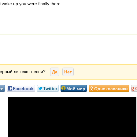
i woke up you were finally there
ерный ли текст песни?
Да
Нет
те
Facebook
Twitter
Мой мир
Одноклассники