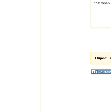
that when 
Опрос:
В
Вконтак