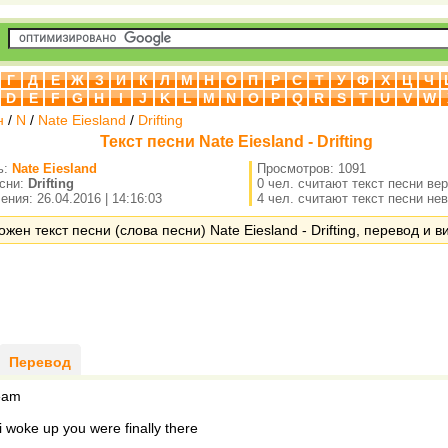
Г
Д
Е
Ж
З
И
К
Л
М
Н
О
П
Р
С
Т
У
Ф
Х
Ц
Ч
D
E
F
G
H
I
J
K
L
M
N
O
P
Q
R
S
T
U
V
W
н
/
N
/
Nate Eiesland
/
Drifting
Текст песни Nate Eiesland - Drifting
ь:
Nate Eiesland
Просмотров: 1091
есни:
Drifting
0 чел. считают текст песни ве
ния: 26.04.2016 | 14:16:03
4 чел. считают текст песни не
жен текст песни (слова песни) Nate Eiesland - Drifting, перевод и в
Перевод
ream
i woke up you were finally there