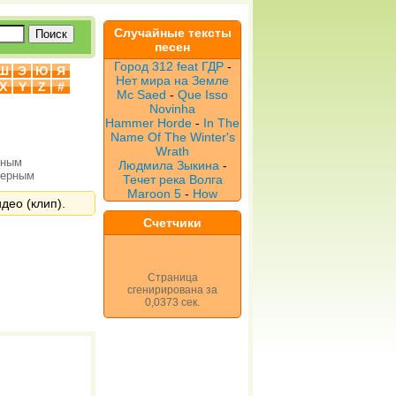
Случайные тексты
песен
Город 312 feat ГДР
-
Ш
Э
Ю
Я
Нет мира на Земле
X
Y
Z
#
Mc Saed
-
Que Isso
Novinha
Hammer Horde
-
In The
Name Of The Winter's
Wrath
рным
Людмила Зыкина
-
верным
Течет река Волга
Maroon 5
-
How
идео (клип).
Счетчики
Страница
сгенирирована за
0,0373 сек.