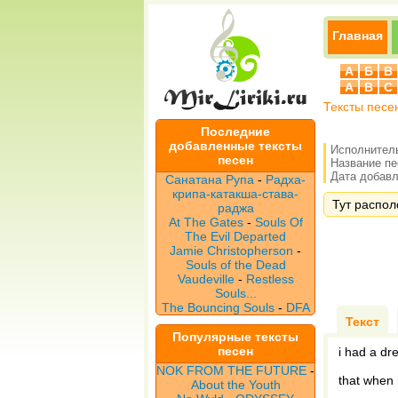
Главная
А
Б
В
A
B
C
Тексты песе
Последние
добавленные тексты
Исполнител
песен
Название п
Дата добавле
Санатана Рупа
-
Радха-
крипа-катакша-става-
Тут располо
раджа
At The Gates
-
Souls Of
The Evil Departed
Jamie Christopherson
-
Souls of the Dead
Vaudeville
-
Restless
Souls...
The Bouncing Souls
-
DFA
Текст
Популярные тексты
песен
i had a d
NOK FROM THE FUTURE
-
that when 
About the Youth