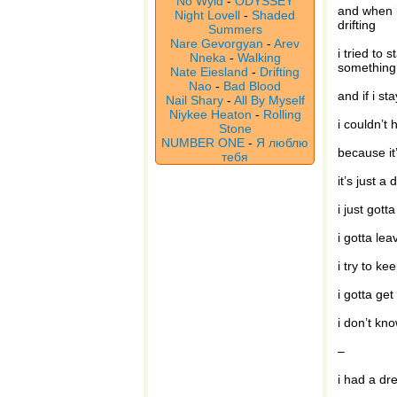
No Wyld
-
ODYSSEY
and when i
Night Lovell
-
Shaded
drifting
Summers
Nare Gevorgyan
-
Arev
i tried to 
Nneka
-
Walking
something
Nate Eiesland
-
Drifting
Nao
-
Bad Blood
and if i st
Nail Shary
-
All By Myself
Niykee Heaton
-
Rolling
i couldn’t 
Stone
NUMBER ONE
-
Я люблю
because it
тебя
it’s just a
i just gott
i gotta lea
i try to ke
i gotta get
i don’t kno
–
i had a d