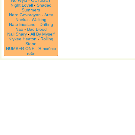
No Wyld
-
ODYSSEY
Night Lovell
-
Shaded
Summers
Nare Gevorgyan
-
Arev
Nneka
-
Walking
Nate Eiesland
-
Drifting
Nao
-
Bad Blood
Nail Shary
-
All By Myself
Niykee Heaton
-
Rolling
Stone
NUMBER ONE
-
Я люблю
тебя