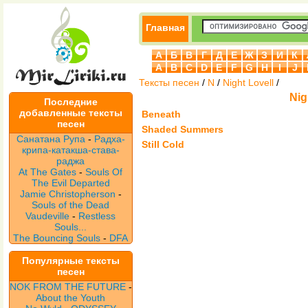
Главная
А
Б
В
Г
Д
Е
Ж
З
И
К
A
B
C
D
E
F
G
H
I
J
Тексты песен
/
N
/
Night Lovell
/
Nig
Последние
добавленные тексты
Beneath
песен
Shaded Summers
Санатана Рупа
-
Радха-
Still Cold
крипа-катакша-става-
раджа
At The Gates
-
Souls Of
The Evil Departed
Jamie Christopherson
-
Souls of the Dead
Vaudeville
-
Restless
Souls...
The Bouncing Souls
-
DFA
Популярные тексты
песен
NOK FROM THE FUTURE
-
About the Youth