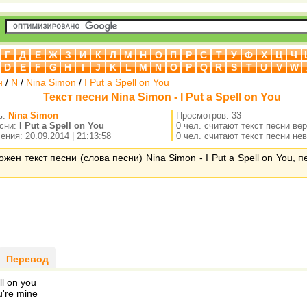
Г
Д
Е
Ж
З
И
К
Л
М
Н
О
П
Р
С
Т
У
Ф
Х
Ц
Ч
D
E
F
G
H
I
J
K
L
M
N
O
P
Q
R
S
T
U
V
W
н
/
N
/
Nina Simon
/
I Put а Spell on You
Текст песни Nina Simon - I Put а Spell on You
ь:
Nina Simon
Просмотров: 33
есни:
I Put а Spell on You
0 чел. считают текст песни ве
ния: 20.09.2014 | 21:13:58
0 чел. считают текст песни не
ожен текст песни (слова песни) Nina Simon - I Put а Spell on You, 
Перевод
ll on you
u're mine