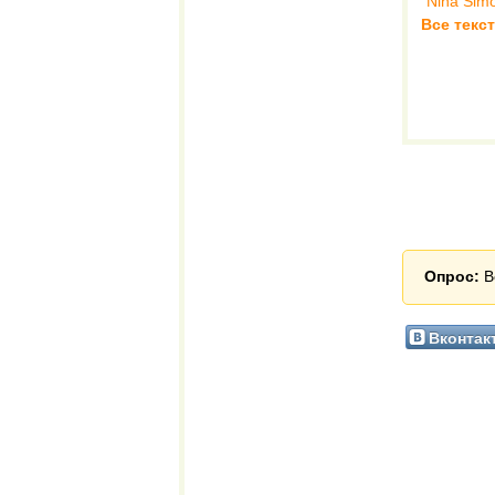
Nina Sim
Все текс
Опрос:
В
Вконтак