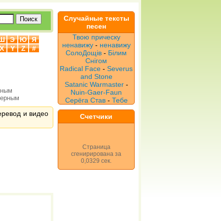
Случайные тексты
песен
Твою прическу
Ш
Э
Ю
Я
ненавижу
-
ненавижу
X
Y
Z
#
СолоДощів
-
Білим
Снігом
Radical Face
-
Severus
and Stone
Satanic Warmaster
-
рным
Nuin-Gaer-Faun
верным
Серёга Став
-
Тебе
перевод и видео
Счетчики
Страница
сгенирирована за
0,0329 сек.