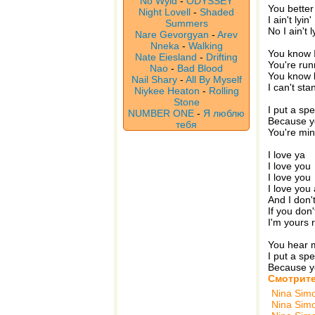
No Wyld
-
ODYSSEY
You better
Night Lovell
-
Shaded
I ain't lyin'
Summers
No I ain't l
Nare Gevorgyan
-
Arev
Nneka
-
Walking
You know I
Nate Eiesland
-
Drifting
You're run
Nao
-
Bad Blood
You know 
Nail Shary
-
All By Myself
I can't st
Niykee Heaton
-
Rolling
Stone
I put a spe
NUMBER ONE
-
Я люблю
Because y
тебя
You're mi
I love ya
I love you
I love you
I love yo
And I don'
If you don
I'm yours 
You hear 
I put a spe
Because y
Смотрите
Nina Sim
Nina Sim