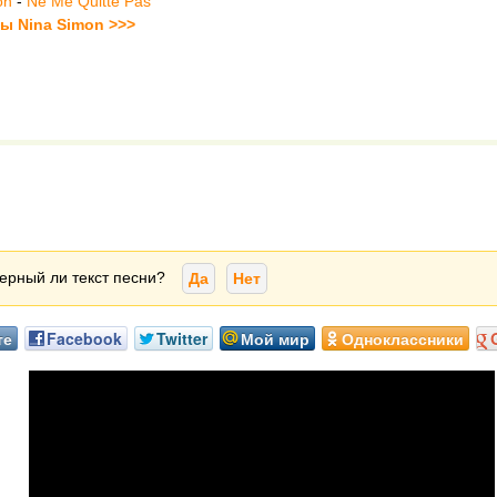
on
-
Ne Me Quitte Pas
ты Nina Simon >>>
ерный ли текст песни?
Да
Нет
те
Facebook
Twitter
Мой мир
Одноклассники