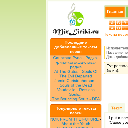
Главная
А
Б
В
A
B
C
Тексты песе
Последние
добавленные тексты
Исполнител
песен
Название п
Дата добавле
Санатана Рупа
-
Радха-
крипа-катакша-става-
Тут распол
раджа
(клип).
At The Gates
-
Souls Of
The Evil Departed
Jamie Christopherson
-
Souls of the Dead
Vaudeville
-
Restless
Souls...
The Bouncing Souls
-
DFA
Текст
Популярные тексты
песен
I put a spe
NOK FROM THE FUTURE
-
'Cause yo
About the Youth