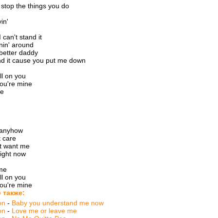
 stop the things you do
yin'
 can't stand it
nin' around
better daddy
and it cause you put me down
ll on you
ou're mine
ne
u anyhow
t care
't want me
right now
me
ll on you
ou're mine
 также:
on
-
Baby you understand me now
on
-
Love me or leave me