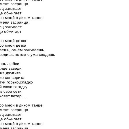
 меня засранца
ец зажигает
е обжигает
со мной в диком танце
 меня засранца
ец зажигает
е обжигает
со мной детка
со мной детка
аешь, огнём зажигаешь
водишь потом с ума сводишь
онь любви
анце заведи
ня,джигита
ко сеньорита
тки,горько,сладко
й свою загадку
в свои сети
уляет ветер....
со мной в диком танце
 меня засранца
ец зажигает
е обжигает
со мной в диком танце
 меня засранца