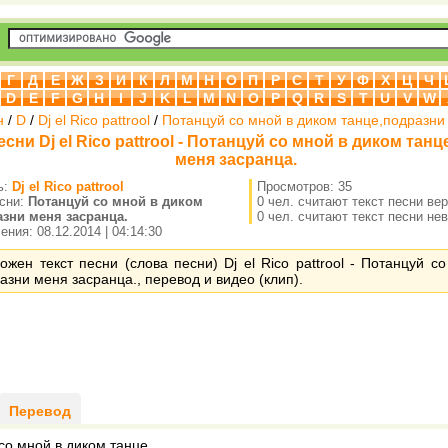
Г
Д
Е
Ж
З
И
К
Л
М
Н
О
П
Р
С
Т
У
Ф
Х
Ц
Ч
D
E
F
G
H
I
J
K
L
M
N
O
P
Q
R
S
T
U
V
W
н
/
D
/
Dj el Rico pattrool
/
Потанцуй со мной в диком танце,подразни
есни Dj el Rico pattrool - Потанцуй со мной в диком тан
меня засранца.
ь:
Dj el Rico pattrool
Просмотров: 35
есни:
Потанцуй со мной в диком
0 чел. считают текст песни ве
азни меня засранца.
0 чел. считают текст песни не
ния: 08.12.2014 | 04:14:30
ожен текст песни (слова песни) Dj el Rico pattrool - Потанцуй с
азни меня засранца., перевод и видео (клип).
Перевод
со мной в диком танце