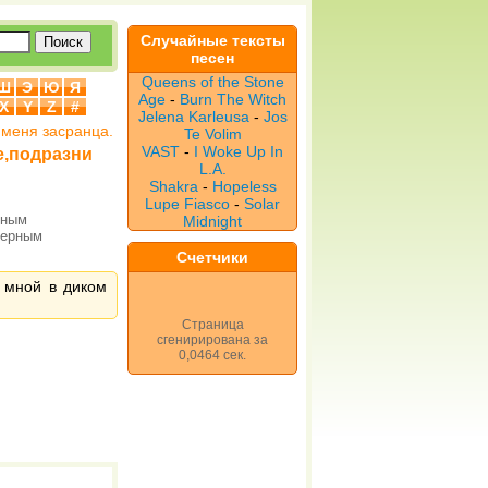
Случайные тексты
песен
Queens of the Stone
Ш
Э
Ю
Я
Age
-
Burn The Witch
X
Y
Z
#
Jelena Karleusa
-
Jos
 меня засранца.
Te Volim
VAST
-
I Woke Up In
це,подразни
L.A.
Shakra
-
Hopeless
Lupe Fiasco
-
Solar
рным
Midnight
верным
Счетчики
о мной в диком
Страница
сгенирирована за
0,0464 сек.