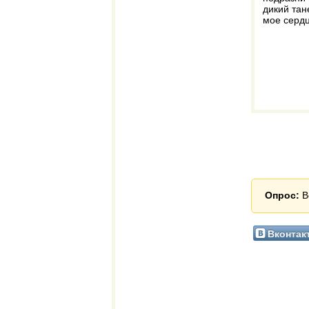
дикий тан
мое сердц
Опрос:
В
Вконтак