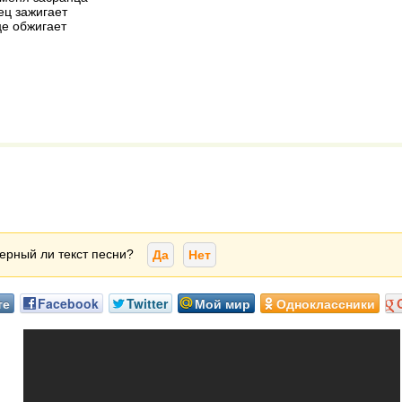
ец зажигает
е обжигает
ерный ли текст песни?
Да
Нет
те
Facebook
Twitter
Мой мир
Одноклассники