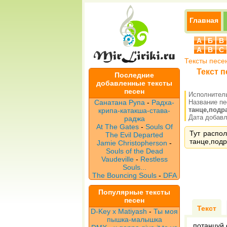
Главная
А
Б
В
A
B
C
Тексты песе
Текст п
Последние
добавленные тексты
песен
Исполнител
Санатана Рупа
-
Радха-
Название п
танце,подр
крипа-катакша-става-
Дата добавле
раджа
At The Gates
-
Souls Of
Тут распол
The Evil Departed
танце,подр
Jamie Christopherson
-
Souls of the Dead
Vaudeville
-
Restless
Souls...
The Bouncing Souls
-
DFA
Популярные тексты
песен
Текст
D-Key x Matiyash
-
Ты моя
пышка-малышка
потанцуй 