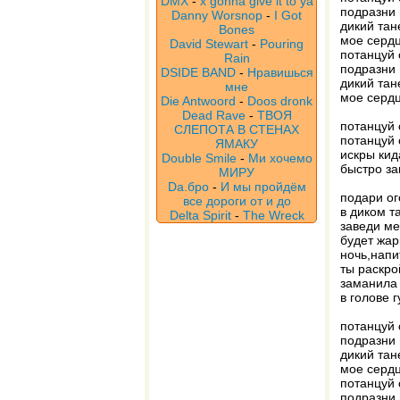
DMX
-
x gonna give it to ya
подразни
Danny Worsnop
-
I Got
дикий тан
Bones
мое сердц
David Stewart
-
Pouring
потанцуй 
Rain
подразни
DSIDE BAND
-
Нравишься
дикий тан
мне
мое сердц
Die Antwoord
-
Doos dronk
Dead Rave
-
ТВОЯ
потанцуй 
СЛЕПОТА В СТЕНАХ
потанцуй 
ЯМАКУ
искры кид
Double Smile
-
Ми хочемо
быстро за
МИРУ
Da.бро
-
И мы пройдём
подари ог
все дороги от и до
в диком т
Delta Spirit
-
The Wreck
заведи ме
будет жар
ночь,напи
ты раскро
заманила 
в голове г
потанцуй 
подразни
дикий тан
мое сердц
потанцуй 
подразни