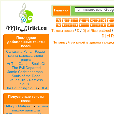
Главная
А
Б
В
Г
Д
Е
Ж
З
И
К
A
B
C
D
E
F
G
H
I
J
Тексты песен
/
D
/
Dj el Rico pattrool
/
Dj el 
Последние
добавленные тексты
Потанцуй со мной в диком танце,
песен
Санатана Рупа
-
Радха-
крипа-катакша-става-
раджа
At The Gates
-
Souls Of
The Evil Departed
Jamie Christopherson
-
Souls of the Dead
Vaudeville
-
Restless
Souls...
The Bouncing Souls
-
DFA
Популярные тексты
песен
D-Key x Matiyash
-
Ты моя
пышка-малышка