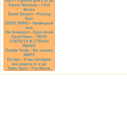
DMX
-
x gonna give it to ya
Danny Worsnop
-
I Got
Bones
David Stewart
-
Pouring
Rain
DSIDE BAND
-
Нравишься
мне
Die Antwoord
-
Doos dronk
Dead Rave
-
ТВОЯ
СЛЕПОТА В СТЕНАХ
ЯМАКУ
Double Smile
-
Ми хочемо
МИРУ
Da.бро
-
И мы пройдём
все дороги от и до
Delta Spirit
-
The Wreck