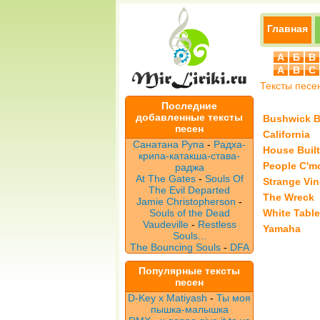
Главная
А
Б
В
A
B
C
Тексты песе
Последние
добавленные тексты
Bushwick B
песен
California
Санатана Рупа
-
Радха-
House Buil
крипа-катакша-става-
People C'm
раджа
At The Gates
-
Souls Of
Strange Vin
The Evil Departed
The Wreck
Jamie Christopherson
-
Souls of the Dead
White Table
Vaudeville
-
Restless
Yamaha
Souls...
The Bouncing Souls
-
DFA
Популярные тексты
песен
D-Key x Matiyash
-
Ты моя
пышка-малышка