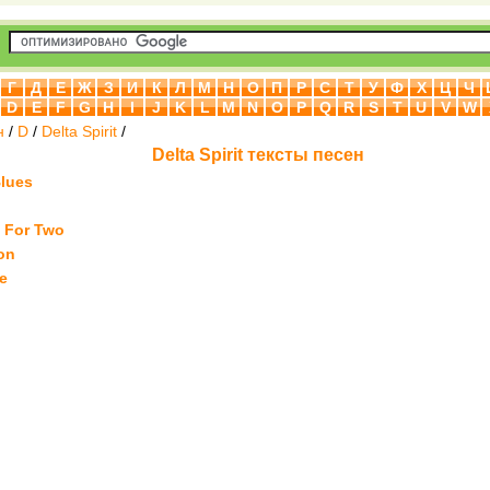
Г
Д
Е
Ж
З
И
К
Л
М
Н
О
П
Р
С
Т
У
Ф
Х
Ц
Ч
D
E
F
G
H
I
J
K
L
M
N
O
P
Q
R
S
T
U
V
W
н
/
D
/
Delta Spirit
/
Delta Spirit тексты песен
lues
t For Two
on
e