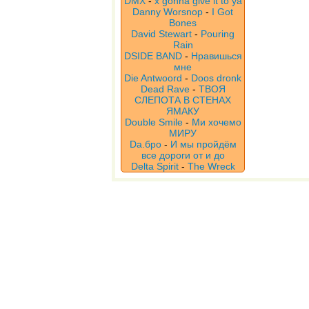
DMX
-
x gonna give it to ya
Danny Worsnop
-
I Got
Bones
David Stewart
-
Pouring
Rain
DSIDE BAND
-
Нравишься
мне
Die Antwoord
-
Doos dronk
Dead Rave
-
ТВОЯ
СЛЕПОТА В СТЕНАХ
ЯМАКУ
Double Smile
-
Ми хочемо
МИРУ
Da.бро
-
И мы пройдём
все дороги от и до
Delta Spirit
-
The Wreck