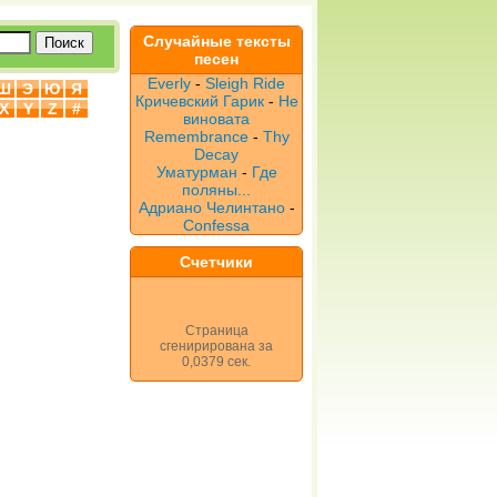
Случайные тексты
песен
Everly
-
Sleigh Ride
Ш
Э
Ю
Я
Кричевский Гарик
-
Не
X
Y
Z
#
виновата
Remembrance
-
Thy
Decay
Уматурман
-
Где
поляны...
Адриано Челинтано
-
Confessa
Счетчики
Страница
сгенирирована за
0,0379 сек.