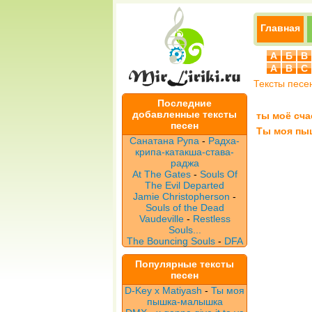
Главная
А
Б
В
A
B
C
Тексты песе
Последние
добавленные тексты
ты моё сча
песен
Ты моя пы
Санатана Рупа
-
Радха-
крипа-катакша-става-
раджа
At The Gates
-
Souls Of
The Evil Departed
Jamie Christopherson
-
Souls of the Dead
Vaudeville
-
Restless
Souls...
The Bouncing Souls
-
DFA
Популярные тексты
песен
D-Key x Matiyash
-
Ты моя
пышка-малышка