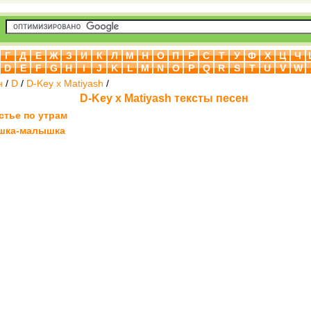
Г
Д
Е
Ж
З
И
К
Л
М
Н
О
П
Р
С
Т
У
Ф
Х
Ц
Ч
D
E
F
G
H
I
J
K
L
M
N
O
P
Q
R
S
T
U
V
W
н
/
D
/
D-Key x Matiyash
/
D-Key x Matiyash тексты песен
стье по утрам
шка-малышка