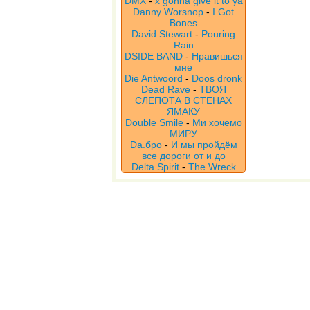
DMX
-
x gonna give it to ya
Danny Worsnop
-
I Got
Bones
David Stewart
-
Pouring
Rain
DSIDE BAND
-
Нравишься
мне
Die Antwoord
-
Doos dronk
Dead Rave
-
ТВОЯ
СЛЕПОТА В СТЕНАХ
ЯМАКУ
Double Smile
-
Ми хочемо
МИРУ
Da.бро
-
И мы пройдём
все дороги от и до
Delta Spirit
-
The Wreck