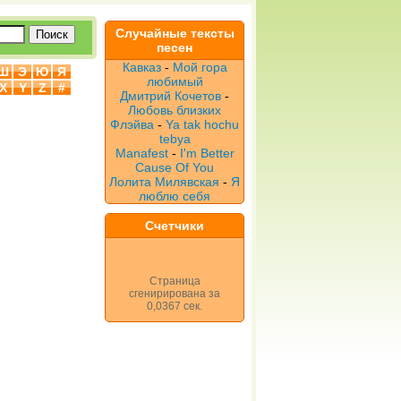
Случайные тексты
песен
Кавказ
-
Мой гора
Ш
Э
Ю
Я
любимый
X
Y
Z
#
Дмитрий Кочетов
-
Любовь близких
Флэйва
-
Ya tak hochu
tebya
Manafest
-
I'm Better
Cause Of You
Лолита Милявская
-
Я
люблю себя
Счетчики
Страница
сгенирирована за
0,0367 сек.