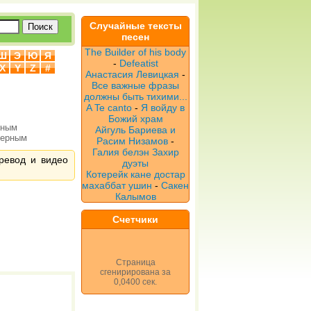
Случайные тексты
песен
The Builder of his body
Ш
Э
Ю
Я
-
Defeatist
X
Y
Z
#
Анастасия Левицкая
-
Все важные фразы
должны быть тихими...
A Te canto
-
Я войду в
Божий храм
рным
Айгуль Бариева и
верным
Расим Низамов
-
Галия белэн Захир
еревод и видео
дуэты
Котерейк кане достар
махаббат ушин
-
Сакен
Калымов
Счетчики
Страница
сгенирирована за
0,0400 сек.