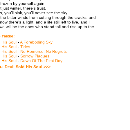
 frozen by yourself again.
 just winter, there's trust.
s, you'll sink, you'll never see the sky.
 the bitter winds from cutting through the cracks, and
ow there's a light, and a life still left to live, and I
we will be the ones who stand tall and rise up to the
 также:
d His Soul
-
A Foreboding Sky
d His Soul
-
Tides
d His Soul
-
No Remorse, No Regrets
d His Soul
-
Sorrow Plagues
d His Soul
-
Dawn Of The First Day
ы Devil Sold His Soul >>>