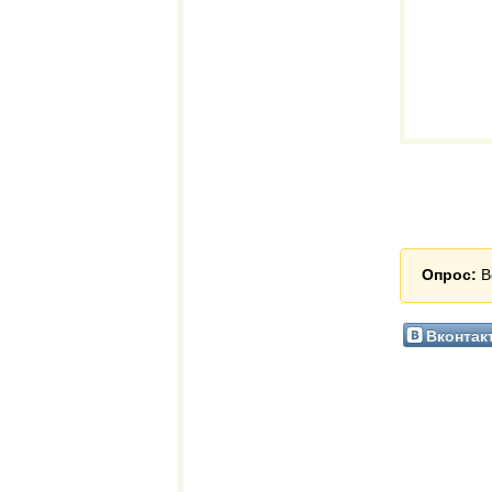
Опрос:
В
Вконтак