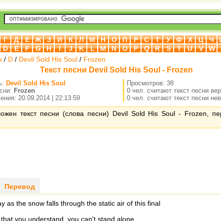
Г
Д
Е
Ж
З
И
К
Л
М
Н
О
П
Р
С
Т
У
Ф
Х
Ц
Ч
D
E
F
G
H
I
J
K
L
M
N
O
P
Q
R
S
T
U
V
W
н
/
D
/
Devil Sold His Soul
/
Frozen
Текст песни Devil Sold His Soul - Frozen
ь:
Devil Sold His Soul
Просмотров: 38
есни:
Frozen
0 чел. считают текст песни ве
ния: 20.09.2014 | 22:13:59
0 чел. считают текст песни не
ожен текст песни (слова песни) Devil Sold His Soul - Frozen, п
Перевод
y as the snow falls through the static air of this final
 that you understand, you can't stand alone.