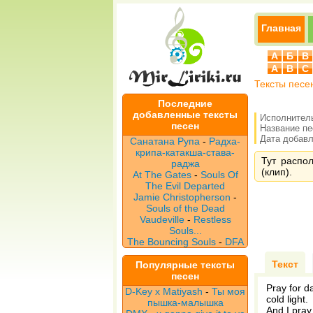
Главная
А
Б
В
A
B
C
Тексты песе
Последние
добавленные тексты
Исполнител
песен
Название п
Дата добавле
Санатана Рупа
-
Радха-
крипа-катакша-става-
Тут распол
раджа
(клип).
At The Gates
-
Souls Of
The Evil Departed
Jamie Christopherson
-
Souls of the Dead
Vaudeville
-
Restless
Souls...
The Bouncing Souls
-
DFA
Текст
Популярные тексты
песен
Pray for da
D-Key x Matiyash
-
Ты моя
cold light.
пышка-малышка
And I pray