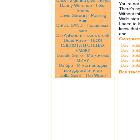
DMX
-
x gonna give it to ya
You're not
Danny Worsnop
-
I Got
There's not
Bones
Without thi
David Stewart
-
Pouring
Walls stop
Rain
I need to kn
DSIDE BAND
-
Нравишься
know that 
мне
end.
Die Antwoord
-
Doos dronk
Смотрите
Dead Rave
-
ТВОЯ
СЛЕПОТА В СТЕНАХ
Devil Sol
ЯМАКУ
Devil Sol
Double Smile
-
Ми хочемо
Devil Sol
МИРУ
Devil Sol
Da.бро
-
И мы пройдём
Devil Sol
все дороги от и до
Все текст
Delta Spirit
-
The Wreck