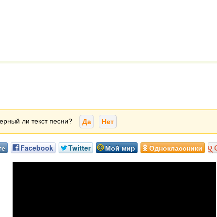
ерный ли текст песни?
Да
Нет
те
Facebook
Twitter
Мой мир
Одноклассники