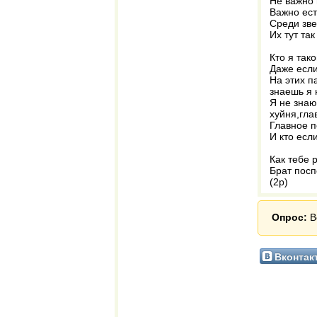
Не важно 
Важно ест
Среди зве
Их тут так
Кто я так
Даже если
На этих п
знаешь я 
Я не знаю
хуйня,гла
Главное п
И кто есл
Как тебе 
Брат посп
(2р)
Опрос:
В
Вконтак