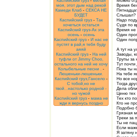
Каспийский груз
-
милая
Можно отд
моя, этот дым над рекой
Время беж
Камеди Клаб
-
СЕКСА НЕ
Пятнадцат
БУДЕТ
Слышал? Ч
Каспийский груз
-
Так
Надо поду
хочеться остаться
Судя по в
Каспийский груз-Ах эта
Время не 
осень
-
осень
Один про
Каспийский груз
-
И нас не
Один попр
пустят в рай,я тебя буду
аяяй
А тут на у
Каспийский груз
-
На ней
Заводы, к
туфли от Jimmy Choo,
Трупы за 
остального на ней не хочу
Тут почти
Колыбельные песни .
-
Пока ты н
Люшеньки-люшеньки.
На тебе я
Каспийский груз,Гансело
-
Но все но
С тобой,но не
Тогда дру
твой...настолько родной -
Дела обли
но чужой
Ценю тех 
Каспийский груз
-
мама не
Тех кто п
жди я вернусь поздно
Кто не пр
Подобно б
Грязная м
Треки за 
Ты не пац
Если маж
Я затяну 