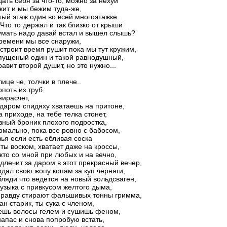
ать себя за что-то, можно за нехуй
ит и мы бежим туда-же,
ый этаж один во всей многоэтажке.
то то держал и так близко от крыши
мать надо давай встал и вышел слышь?
ремени мы все снаружи,
строит время рушит пока мы тут кружим,
пущеный один и такой равнодушный,
авит второй душит, но это нужно...
лице че, толчки в плече..
опоть из труб
нирасчет,
 даром спидяху хватаешь на притоне,
а приходе, на тебе телка стонет,
вный броник плохого подростка,
рмально, пока все ровно с бабосом,
зья если есть ебливая соска
ты воском, хватает даже на кроссы,
кто со мной при любых и на вечно,
одлечит за даром в этот прекрасный вечер,
одал свою жопу копам за куп черняги,
ляди что ведется на новый вольдсваген,
узыка с привкусом желтого дыма,
правду стирают фальшивых тонны гримма,
ан старик, ты сука с членом,
ешь волосы гелем и сушишь феном,
напас и снова попробую встать,