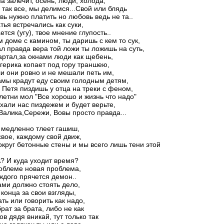
а залечит, осень, люди, холода,
 так все, мы делимся...Свой или блядь
вь нужно платить но любовь ведь не та..
тья встречались как суки,
ется (угу), твое мнение глупость..
 доме с камином, ты даришь с кем то сук,
л правда вера той ложи ты ложишь на суть,
артал,за окнами люди как щебень,
с герика копает под гору траншею,
и они ровно и не мешали петь им,
мы крадут еду своим голодным детям,
 Петя пиздишь у отца на треки с феном,
летни мол "Все хорошо и жизнь что надо"
хали нас пиздежем и будет верьте,
Валика,Сережи, Вовы просто правда...
 медленно тлеет гашиш,
вое, каждому свой движ,
руг бетонные стены и мы всего лишь тени этой
? И куда уходит время?
облеме новая проблема,
ждого прячется демон..
ами должно стоять дело,
 конца за свои взгляды,
ть или говорить как надо,
брат за брата, либо не как
ов дядя вникай, тут только так