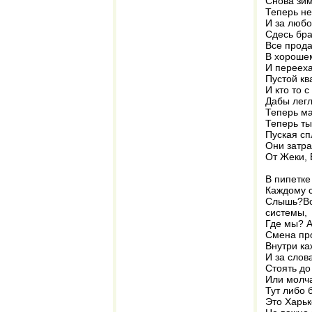
Снова зим
Теперь не
И за любо
Сдесь бра
Все прода
В хорошем
И перееха
Пустой кв
И кто то 
Дабы легл
Теперь ма
Теперь ты
Пуская сп
Они затра
От Жеки, 
В пипетке
Каждому с
Слышь?Вок
системы,
Где мы? А
Смена пр
Внутри ка
И за слов
Стоять до
Или молча
Тут либо 
Это Харьк