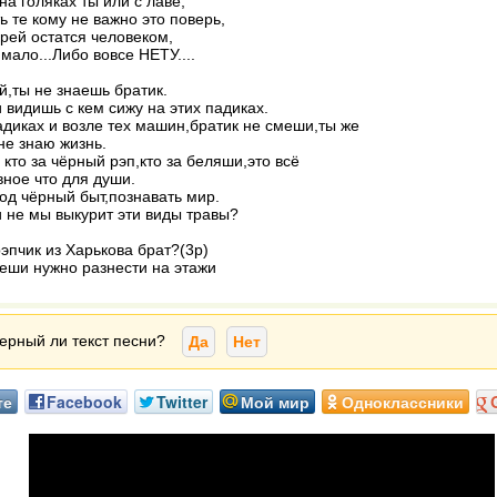
на голяках ты или с лаве,
ь те кому не важно это поверь,
рей остатся человеком,
 мало...Либо вовсе НЕТУ....
ой,ты не знаешь братик.
 видишь с кем сижу на этих падиках.
адиках и возле тех машин,братик не смеши,ты же
не знаю жизнь.
 кто за чёрный рэп,кто за беляши,это всё
вное что для души.
од чёрный быт,познавать мир.
и не мы выкурит эти виды травы?
рэпчик из Харькова брат?(3р)
еши нужно разнести на этажи
ерный ли текст песни?
Да
Нет
те
Facebook
Twitter
Мой мир
Одноклассники