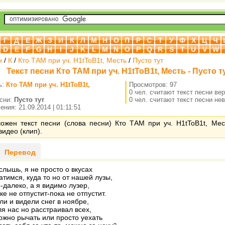
Г
Д
Е
Ж
З
И
К
Л
М
Н
О
П
Р
С
Т
У
Ф
Х
Ц
Ч
D
E
F
G
H
I
J
K
L
M
N
O
P
Q
R
S
T
U
V
W
н
/
К
/
Кто ТАМ при уч. H1tToB1t, Месть
/
Пусто тут
Текст песни Кто ТАМ при уч. H1tToB1t, Месть - Пусто т
ь:
Кто ТАМ при уч. H1tToB1t,
Просмотров: 97
0 чел. считают текст песни ве
есни:
Пусто тут
0 чел. считают текст песни не
ния: 21.09.2014 | 01:11:51
ожен текст песни (слова песни) Кто ТАМ при уч. H1tToB1t, Мест
видео (клип).
Перевод
 слышь, я не просто о вкусах
атимся, куда то но от нашей лузы,
-далеко, а я видимо лузер,
ке не отпустит-пока не отпустит.
ли и видели снег в ноябре,
я нас но расстраивал всех,
ожно рычать или просто уехать