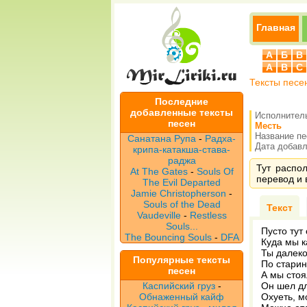
Главная
А
Б
В
A
B
C
Тексты песе
Последние
добавленные тексты
Исполнител
песен
Месть
Название п
Санатана Рупа
-
Радха-
Дата добавле
крипа-катакша-става-
раджа
Тут распол
At The Gates
-
Souls Of
перевод и 
The Evil Departed
Jamie Christopherson
-
Souls of the Dead
Текст
Vaudeville
-
Restless
Souls...
Пусто тут
The Bouncing Souls
-
DFA
Куда мы к
Ты далеко
Популярные тексты
По старин
песен
А мы стоя
Каспийский груз
-
Он шел дл
Обнаженный кайф
Охуеть, м