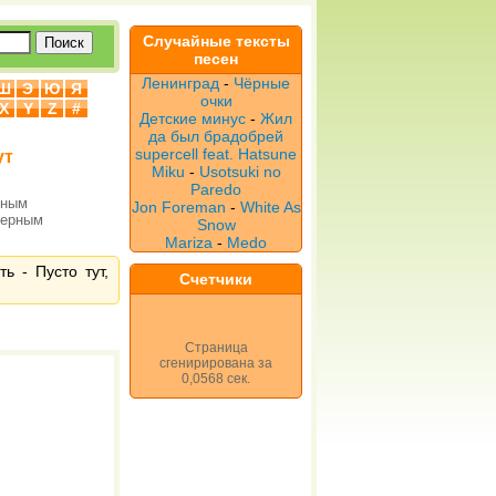
Случайные тексты
песен
Ленинград
-
Чёрные
Ш
Э
Ю
Я
очки
X
Y
Z
#
Детские минус
-
Жил
да был брадобрей
supercell feat. Hatsune
ут
Miku
-
Usotsuki no
Paredo
рным
Jon Foreman
-
White As
верным
Snow
Mariza
-
Medo
ь - Пусто тут,
Счетчики
Страница
сгенирирована за
0,0568 сек.