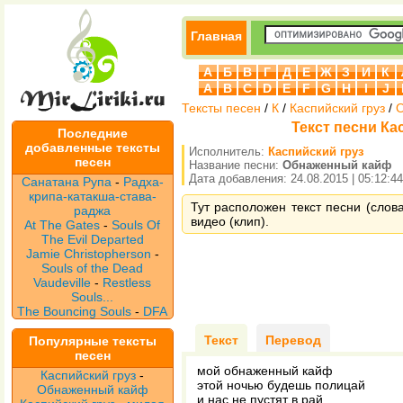
Главная
А
Б
В
Г
Д
Е
Ж
З
И
К
A
B
C
D
E
F
G
H
I
J
Тексты песен
/
К
/
Каспийский груз
/
Текст песни Ка
Последние
добавленные тексты
Исполнитель:
Каспийский груз
песен
Название песни:
Обнаженный кайф
Дата добавления: 24.08.2015 | 05:12:44
Санатана Рупа
-
Радха-
крипа-катакша-става-
Тут расположен текст песни (слов
раджа
видео (клип).
At The Gates
-
Souls Of
The Evil Departed
Jamie Christopherson
-
Souls of the Dead
Vaudeville
-
Restless
Souls...
The Bouncing Souls
-
DFA
Текст
Перевод
Популярные тексты
песен
мой обнаженный кайф
Каспийский груз
-
этой ночью будешь полицай
Обнаженный кайф
и нас не пустят в рай