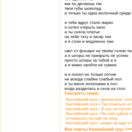
как ты делаешь так
твои губы шоколад
и только ты одна молочный среди 
и тебе вдруг стало жарко
я хотел открыть окно
а ты сняла платье
на тебе тату и загар тая
а я стою и медленно таю
свет от фонаря на твоём голом те
а я шторы не прикрыть не успею
просто шторы за тобой а я
а я мимо пройти не сумею
и я понял но только потом
не всегда слабее слабый пол
и ты меня лопатками в пол
когда разделась и села на стол
Смотрите также:
Каспийский груз
-
милая моя, это
Каспийский груз
-
Так хочеться ос
Каспийский груз
-
И нас не пустят
Каспийский груз
-
На ней туфли о
остального на ней не хочу
Каспийский груз
-
мама не жди я 
Все тексты Каспийский груз >>>