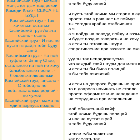
Каспийский груз
-
милая
я тебя буду аяяяй
моя, этот дым над рекой
Камеди Клаб
-
СЕКСА НЕ
и пусть этой ночью мы сгорим в а
БУДЕТ
просто там в раю нас не поймут
Каспийский груз
-
Так
ты сегодня крайне озабоченая
хочеться остаться
а я
Каспийский груз-Ах эта
а я пойду на поводу, пойду и возь
осень
-
осень
и будет поздно говорить я не хочу
Каспийский груз
-
И нас не
а если ты готовишь штурм
пустят в рай,я тебя буду
сопротивление при захвате не ок
аяяй
Каспийский груз
-
На ней
ууу ты так непредсказуема
туфли от Jimmy Choo,
что каждый твой штурм для меня к
остального на ней не хочу
и если ты бы была полицай
Колыбельные песни .
-
я бы тебя аяяяяяяй
Люшеньки-люшеньки.
Каспийский груз,Гансело
-
и если на допросе будешь не при
С тобой,но не
то и допроса начинать не стоило
твой...настолько родной -
просто оформите мне нападение
но чужой
на сторудника при исполнении
Каспийский груз
-
мама не
жди я вернусь поздно
мой обнаженный кайф
этой ночью будешь полицай
и нас не пустят в рай
я тебя буду аяяяй
и твои губы знают как
как сделать так