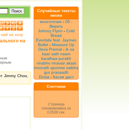
Случайные тексты
песен
многоточие
-
05 -
Ш
Э
Ю
Я
Верить
X
Y
Z
#
Johnny Flynn
-
Cold
 ней не хочу
Bread
Eventide feat. Jaymes
тального на
Bullet
-
Measure Up
Deva Premal
-
ik oa
kaar sath naam
рным
karathaa purakh
верным
nirabho niravair akaal
moorath ajoonee saibha
gur prasaadh
от Jimmy Choo,
Dosia
-
Касая даст
Счетчики
Страница
сгенирирована за
0,0538 сек.