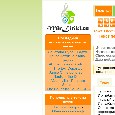
Главная
А
Б
В
A
B
C
Тексты песе
Текст п
Последние
добавленные тексты
песен
Исполнител
Санатана Рупа
-
Радха-
Название п
Choo, остал
крипа-катакша-става-
Дата добавле
раджа
At The Gates
-
Souls Of
Тут распол
The Evil Departed
остального
Jamie Christopherson
-
Souls of the Dead
Vaudeville
-
Restless
Текст
Souls...
The Bouncing Souls
-
DFA
Тусклый с
И я забыл
Популярные тексты
Тусклый с
песен
И я забыл
Каспийский груз
-
Она сама 
Обнаженный кайф
первопри