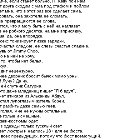
мче, если станет больно, R. Kelly пой нам,
т друга сходим с ума под стафом и пойлом.
т мне, что в этот раз все сделает сама,
ровать, она захотела ее сломать.
ла превращаются ее слова,
тся, что я могу быть с ней на наглават.
е не робкого десятка, на мне вприсядку,
а, да, она впорядке.
секс тонизирует пизже зарядки,
счастья сладкие, ее слезы счастья сладкие.
увь от Jimmy Choo,
о на ней не хочу,
 то, чтобы нет белья,
хуя.
дит нецензурно,
нее дворник бросит бычок мимо урны.
й Луну? Да ну.
 ей спутник Сатурна.
то даже младенец пишет "Я б вдул",
нет втихаря из Алькаиды Абдул,
 стал лупоглазым житель Кореи,
 разбить даже семью геев.
 голая, мне не нужны остальные.
е голые и смешные.
жаки-костюмы одет,
из одежды только тусклый свет.
вет люстры и надпись 18+ для ее бюста,
 всех предыдущих, потому что бюст всемогущий.