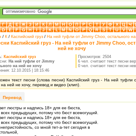
Г
Д
Е
Ж
З
И
К
Л
М
Н
О
П
Р
С
Т
У
Ф
Х
Ц
Ч
D
E
F
G
H
I
J
K
L
M
N
O
P
Q
R
S
T
U
V
W
н
/
К
/
Каспийский груз
/
На ней туфли от Jimmy Choo, остального на
есни Каспийский груз - На ней туфли от Jimmy Choo, ос
ней не хочу
ь:
Каспийский груз
Просмотров: 2504
есни:
На ней туфли от Jimmy
6 чел. считают текст песни ве
ьного на ней не хочу
0 чел. считают текст песни не
ния: 12.10.2015 | 18:15:46
ожен текст песни (слова песни) Каспийский груз - На ней туфли 
 на ней не хочу, перевод и видео (клип).
Перевод
вет люстры и надпись 18+ для ее бюста,
 всех предыдущих, потому что бюст всемогущий.
вет люстры и надпись 18+ для ее бюста,
 всех предыдущих, потому что бюст всемогущий.
непристойность, со мной тет-а-тет сегодня в
стольной,