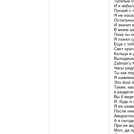
Тусклый с
И я забыл
Пускай с 
Я не носи
Остальные
И значит 
В моем шк
Пока ты н
Я понял с
Еще с тоб
Свет приг
Кольца в 
Выходишь 
Zalman'у 
Часы рядо
Ты как пе
Я нажимаю
Это dust i
Такие, как
в разделе
Вы б виде
И, будь я
Я ее назв
После нее
Аккуратна,
А я сегод
При ее ви
Мол, да п