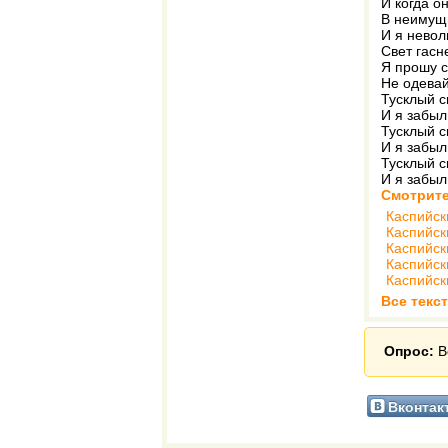
И когда он
В неимущи
И я невол
Свет гасне
Я прошу с
Не одевай
Тусклый с
И я забыл
Тусклый с
И я забыл
Тусклый с
И я забыл
Смотрите
Каспийск
Каспийск
Каспийск
Каспийск
Каспийск
Все текс
Опрос:
В
Вконтак