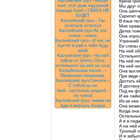
Каспийский груз
-
милая
Кричи гро
моя, этот дым над рекой
Мы друг о
Камеди Клаб
-
СЕКСА НЕ
Она шепче
БУДЕТ
Скрипит к
Каспийский груз
-
Так
В язык те
хочеться остаться
Мне нрави
Каспийский груз-Ах эта
Детка тож
осень
-
осень
Она хорош
Каспийский груз
-
И нас не
Утренний 
пустят в рай,я тебя буду
Ее слезы 
аяяй
На ней об
Каспийский груз
-
На ней
Остальног
туфли от Jimmy Choo,
На ней не
остального на ней не хочу
На ней ни
Колыбельные песни .
-
Она выгля
Люшеньки-люшеньки.
При виде 
Каспийский груз,Гансело
-
Достать е
С тобой,но не
Я достану
твой...настолько родной -
Под ее фо
но чужой
И ее лайк
Каспийский груз
-
мама не
Из-за нее
жди я вернусь поздно
Она может
Когда она
Остальны
А я в пид
А на ней 
Тусклый с
И я забыл