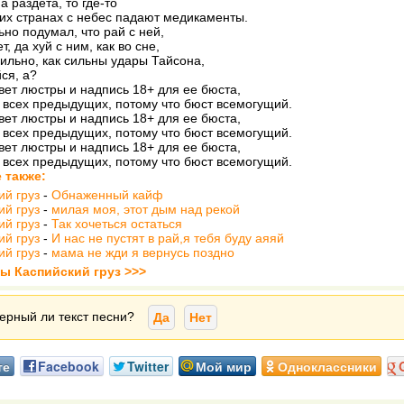
а раздета, то где-то
х странах с небес падают медикаменты.
ьно подумал, что рай с ней,
т, да хуй с ним, как во сне,
ильно, как сильны удары Тайсона,
ся, а?
вет люстры и надпись 18+ для ее бюста,
 всех предыдущих, потому что бюст всемогущий.
вет люстры и надпись 18+ для ее бюста,
 всех предыдущих, потому что бюст всемогущий.
вет люстры и надпись 18+ для ее бюста,
 всех предыдущих, потому что бюст всемогущий.
 также:
ий груз
-
Обнаженный кайф
ий груз
-
милая моя, этот дым над рекой
ий груз
-
Так хочеться остаться
ий груз
-
И нас не пустят в рай,я тебя буду аяяй
ий груз
-
мама не жди я вернусь поздно
ты Каспийский груз >>>
ерный ли текст песни?
Да
Нет
те
Facebook
Twitter
Мой мир
Одноклассники