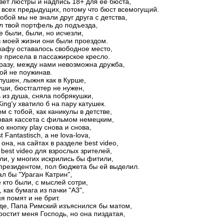
вет люстры и надпись 18+ для ее бюста,
 всех предыдущих, потому что бюст всемогущий.
тобой мы не знали друг друга с детства,
л твой портфель до подъезда,
 были, были, но исчезли,
в моей жизни они были проездом.
афу оставалось свободное место,
е присела в пассажирское кресло.
разу, между нами невозможна дружба,
ой не поужинав.
лушен, лыжня как в Курше,
уши, бюстгалтер не нужен,
из душа, сняла побрякушки,
King'у хватило б на пару катушек.
м с тобой, как каникулы в детстве,
рвая кассета с фильмом немецким,
 кнопку play снова и снова,
st Fantastisch, а не lova-lova,
 она, на сайтах в разделе best video,
 best video для взрослых зрителей,
ли, у многих искрились бы фитили,
 президентом, пол бюджета бы ей выделил.
ал бы "Ураган Катрин",
 кто были, с мыслей сотри,
 как бумага из пачки "А3",
ня помят и не брит.
де, Папа Римский изъяснился бы матом,
ростит меня Господь, но она пиздатая,