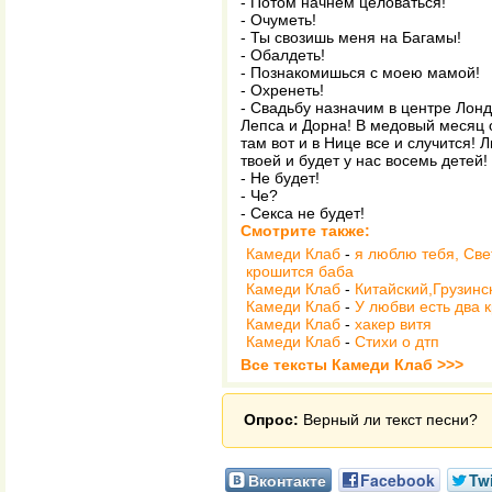
- Потом начнем целоваться!
- Очуметь!
- Ты свозишь меня на Багамы!
- Обалдеть!
- Познакомишься с моею мамой!
- Охренеть!
- Свадьбу назначим в центре Лонд
Лепса и Дорна! В медовый месяц 
там вот и в Нице все и случится! 
твоей и будет у нас восемь детей!
- Не будет!
- Че?
- Секса не будет!
Смотрите также:
Камеди Клаб
-
я люблю тебя, Свет
крошится баба
Камеди Клаб
-
Китайский,Грузинс
Камеди Клаб
-
У любви есть два 
Камеди Клаб
-
хакер витя
Камеди Клаб
-
Стихи о дтп
Все тексты Камеди Клаб >>>
Опрос:
Верный ли текст песни?
Вконтакте
Facebook
Twi