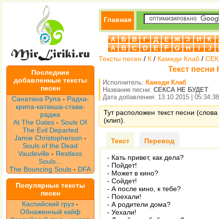
Главная
А
Б
В
Г
Д
Е
Ж
З
И
К
A
B
C
D
E
F
G
H
I
J
Тексты песен
/
К
/
Камеди Клаб
/
СЕК
Текст песни
Последние
добавленные тексты
Исполнитель:
Камеди Клаб
песен
Название песни:
СЕКСА НЕ БУДЕТ
Дата добавления: 13.10.2015 | 05:34:38
Санатана Рупа
-
Радха-
крипа-катакша-става-
Тут расположен текст песни (слов
раджа
(клип).
At The Gates
-
Souls Of
The Evil Departed
Jamie Christopherson
-
Текст
Перевод
Souls of the Dead
Vaudeville
-
Restless
- Кать привет, как дела?
Souls...
- Пойдет!
The Bouncing Souls
-
DFA
- Может в кино?
- Сойдет!
Популярные тексты
- А после кино, к тебе?
песен
- Поехали!
Каспийский груз
-
- А родители дома?
Обнаженный кайф
- Уехали!