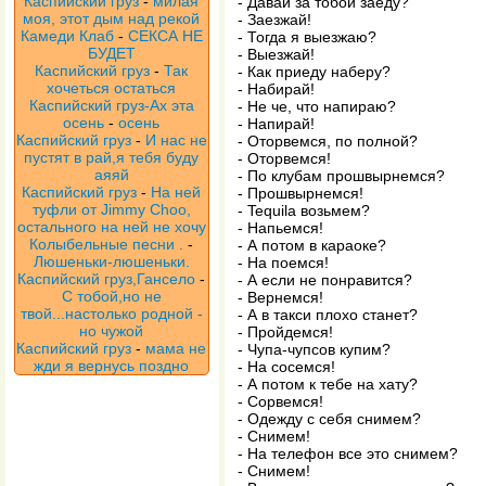
Каспийский груз
-
милая
- Давай за тобой заеду?
моя, этот дым над рекой
- Заезжай!
Камеди Клаб
-
СЕКСА НЕ
- Тогда я выезжаю?
БУДЕТ
- Выезжай!
Каспийский груз
-
Так
- Как приеду наберу?
хочеться остаться
- Набирай!
Каспийский груз-Ах эта
- Не че, что напираю?
осень
-
осень
- Напирай!
Каспийский груз
-
И нас не
- Оторвемся, по полной?
пустят в рай,я тебя буду
- Оторвемся!
аяяй
- По клубам прошвырнемся?
Каспийский груз
-
На ней
- Прошвырнемся!
туфли от Jimmy Choo,
- Tequila возьмем?
остального на ней не хочу
- Напьемся!
Колыбельные песни .
-
- А потом в караоке?
Люшеньки-люшеньки.
- На поемся!
Каспийский груз,Гансело
-
- А если не понравится?
С тобой,но не
- Вернемся!
твой...настолько родной -
- А в такси плохо станет?
но чужой
- Пройдемся!
Каспийский груз
-
мама не
- Чупа-чупсов купим?
жди я вернусь поздно
- На сосемся!
- А потом к тебе на хату?
- Сорвемся!
- Одежду с себя снимем?
- Снимем!
- На телефон все это снимем?
- Снимем!