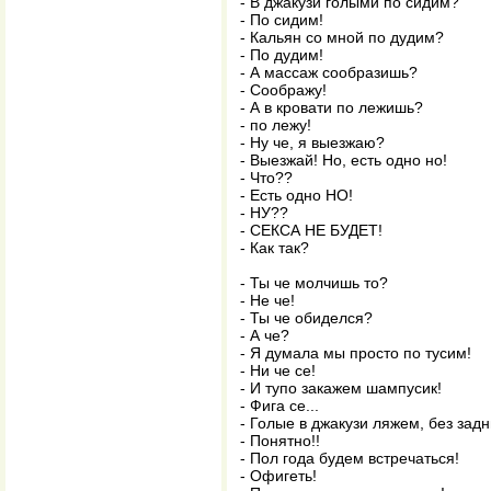
- В джакузи голыми по сидим?
- По сидим!
- Кальян со мной по дудим?
- По дудим!
- А массаж сообразишь?
- Соображу!
- А в кровати по лежишь?
- по лежу!
- Ну че, я выезжаю?
- Выезжай! Но, есть одно но!
- Что??
- Есть одно НО!
- НУ??
- СЕКСА НЕ БУДЕТ!
- Как так?
- Ты че молчишь то?
- Не че!
- Ты че обиделся?
- А че?
- Я думала мы просто по тусим!
- Ни че се!
- И тупо закажем шампусик!
- Фига се...
- Голые в джакузи ляжем, без зад
- Понятно!!
- Пол года будем встречаться!
- Офигеть!