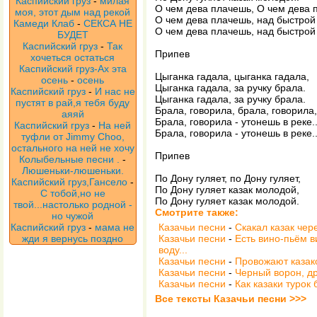
Каспийский груз
-
милая
О чем дева плачешь, О чем дева 
моя, этот дым над рекой
О чем дева плачешь, над быстрой
Камеди Клаб
-
СЕКСА НЕ
О чем дева плачешь, над быстрой
БУДЕТ
Каспийский груз
-
Так
Припев
хочеться остаться
Каспийский груз-Ах эта
Цыганка гадала, цыганка гадала,
осень
-
осень
Цыганка гадала, за ручку брала.
Каспийский груз
-
И нас не
Цыганка гадала, за ручку брала.
пустят в рай,я тебя буду
Брала, говорила, брала, говорила,
аяяй
Брала, говорила - утонешь в реке..
Каспийский груз
-
На ней
Брала, говорила - утонешь в реке..
туфли от Jimmy Choo,
остального на ней не хочу
Припев
Колыбельные песни .
-
Люшеньки-люшеньки.
По Дону гуляет, по Дону гуляет,
Каспийский груз,Гансело
-
По Дону гуляет казак молодой,
С тобой,но не
По Дону гуляет казак молодой.
твой...настолько родной -
Смотрите также:
но чужой
Каспийский груз
-
мама не
Казачьи песни
-
Скакал казак чер
жди я вернусь поздно
Казачьи песни
-
Есть вино-пьём в
воду...
Казачьи песни
-
Провожают казак
Казачьи песни
-
Черный ворон, д
Казачьи песни
-
Как казаки турок 
Все тексты Казачьи песни >>>