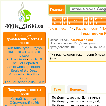
Главная
А
Б
В
Г
Д
Е
Ж
З
И
К
A
B
C
D
E
F
G
H
I
J
Тексты песен
/
К
/
Казачьи песни
/
По
Текст песни К
Последние
добавленные тексты
Исполнитель:
Казачьи песни
песен
Название песни:
По Дону гуляет...
Дата добавления: 21.09.2014 | 02:12:20
Санатана Рупа
-
Радха-
крипа-катакша-става-
Тут расположен текст песни (слова 
раджа
(клип).
At The Gates
-
Souls Of
The Evil Departed
Jamie Christopherson
-
Souls of the Dead
Vaudeville
-
Restless
Souls...
The Bouncing Souls
-
DFA
Текст
Перевод
Популярные тексты
песен
По Дону гуляет, по Дону гуляет,
Каспийский груз
-
По Дону гуляет казак молодой,
Обнаженный кайф
По Дону гуляет казак молодой.