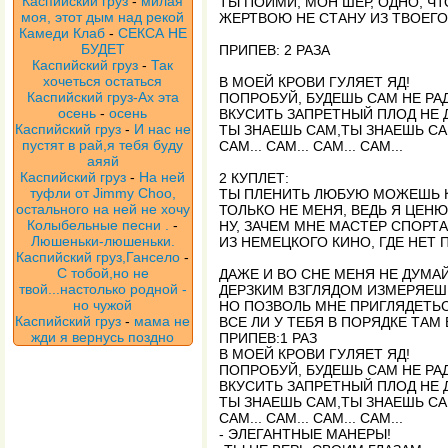
Каспийский груз
-
милая
ТЫ ПОЙМИ, МОН ШЕР, ОДНО, ЧТ
моя, этот дым над рекой
ЖЕРТВОЮ НЕ СТАНУ ИЗ ТВОЕГО 
Камеди Клаб
-
СЕКСА НЕ
БУДЕТ
ПРИПЕВ: 2 РАЗА
Каспийский груз
-
Так
хочеться остаться
В МОЕЙ КРОВИ ГУЛЯЕТ ЯД!
Каспийский груз-Ах эта
ПОПРОБУЙ, БУДЕШЬ САМ НЕ РАД!
осень
-
осень
ВКУСИТЬ ЗАПРЕТНЫЙ ПЛОД НЕ 
Каспийский груз
-
И нас не
ТЫ ЗНАЕШЬ САМ,ТЫ ЗНАЕШЬ СА
пустят в рай,я тебя буду
САМ... САМ... САМ... САМ...
аяяй
Каспийский груз
-
На ней
2 КУПЛЕТ:
туфли от Jimmy Choo,
ТЫ ПЛЕНИТЬ ЛЮБУЮ МОЖЕШЬ К
остального на ней не хочу
ТОЛЬКО НЕ МЕНЯ, ВЕДЬ Я ЦЕНЮ
Колыбельные песни .
-
НУ, ЗАЧЕМ МНЕ МАСТЕР СПОРТА
Люшеньки-люшеньки.
ИЗ НЕМЕЦКОГО КИНО, ГДЕ НЕТ 
Каспийский груз,Гансело
-
С тобой,но не
ДАЖЕ И ВО СНЕ МЕНЯ НЕ ДУМА
твой...настолько родной -
ДЕРЗКИМ ВЗГЛЯДОМ ИЗМЕРЯЕШЬ
но чужой
НО ПОЗВОЛЬ МНЕ ПРИГЛЯДЕТЬСЯ
Каспийский груз
-
мама не
ВСЕ ЛИ У ТЕБЯ В ПОРЯДКЕ ТАМ В
жди я вернусь поздно
ПРИПЕВ:1 РАЗ
В МОЕЙ КРОВИ ГУЛЯЕТ ЯД!
ПОПРОБУЙ, БУДЕШЬ САМ НЕ РАД!
ВКУСИТЬ ЗАПРЕТНЫЙ ПЛОД НЕ 
ТЫ ЗНАЕШЬ САМ,ТЫ ЗНАЕШЬ СА
САМ... САМ... САМ... САМ...
- ЭЛЕГАНТНЫЕ МАНЕРЫ!