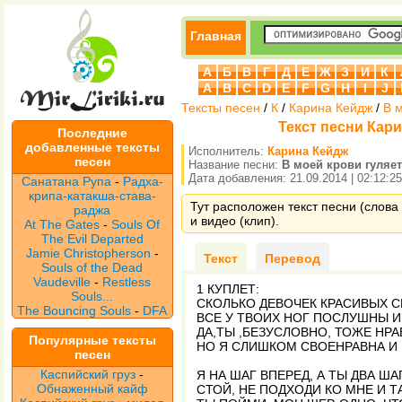
Главная
А
Б
В
Г
Д
Е
Ж
З
И
К
A
B
C
D
E
F
G
H
I
J
Тексты песен
/
К
/
Карина Кейдж
/
В м
Текст песни Кари
Последние
добавленные тексты
Исполнитель:
Карина Кейдж
песен
Название песни:
В моей крови гуляет 
Дата добавления: 21.09.2014 | 02:12:25
Санатана Рупа
-
Радха-
крипа-катакша-става-
Тут расположен текст песни (слова 
раджа
и видео (клип).
At The Gates
-
Souls Of
The Evil Departed
Jamie Christopherson
-
Текст
Перевод
Souls of the Dead
Vaudeville
-
Restless
1 КУПЛЕТ:
Souls...
СКОЛЬКО ДЕВОЧЕК КРАСИВЫХ С
The Bouncing Souls
-
DFA
ВСЕ У ТВОИХ НОГ ПОСЛУШНЫ И
ДА,ТЫ ,БЕЗУСЛОВНО, ТОЖЕ НР
Популярные тексты
НО Я СЛИШКОМ СВОЕНРАВНА И
песен
Каспийский груз
-
Я НА ШАГ ВПЕРЕД, А ТЫ ДВА ША
Обнаженный кайф
СТОЙ, НЕ ПОДХОДИ КО МНЕ И 