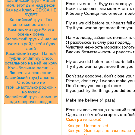
Каспийский груз
-
милая
Если ты есть - я буду всем вокруг.
моя, этот дым над рекой
Если ты хочешь, мы можем стать 
Камеди Клаб
-
СЕКСА НЕ
К берегу Солнца нас отнесёт при
БУДЕТ
Каспийский груз
-
Так
Fly as we did before our hearts fell
хочеться остаться
Try if you wanna get more then you
Каспийский груз-Ах эта
осень
-
осень
На миллиард звёздных ночных пл
Каспийский груз
-
И нас не
Я разобьюсь тысячу раз подряд,
пустят в рай,я тебя буду
Чувствуя нежность морских золоты
аяяй
Вдохну безмятежность и радость 
Каспийский груз
-
На ней
туфли от Jimmy Choo,
Fly as we did before our hearts fell
остального на ней не хочу
Try if you wanna get more then you
Колыбельные песни .
-
Люшеньки-люшеньки.
Don't say goodbye, don't close your
Каспийский груз,Гансело
-
Please, don't cry, I wanna make you
С тобой,но не
Don't deny you can get more
твой...настолько родной -
If you just try the things you did befo
но чужой
Каспийский груз
-
мама не
Make me believe (4 раза)
жди я вернусь поздно
Если ты весь солнца палящий зно
Сделаю всё чтобы сгореть с тобой
Смотрите также:
Кактус
-
Uncontrolled
Кактус
-
Эмо киды по вам плачет 