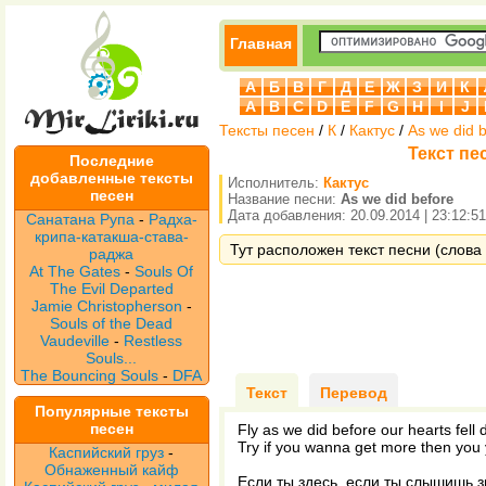
Главная
А
Б
В
Г
Д
Е
Ж
З
И
К
A
B
C
D
E
F
G
H
I
J
Тексты песен
/
К
/
Кактус
/
As we did 
Текст пес
Последние
добавленные тексты
Исполнитель:
Кактус
песен
Название песни:
As we did before
Дата добавления: 20.09.2014 | 23:12:51
Санатана Рупа
-
Радха-
крипа-катакша-става-
Тут расположен текст песни (слова п
раджа
At The Gates
-
Souls Of
The Evil Departed
Jamie Christopherson
-
Souls of the Dead
Vaudeville
-
Restless
Souls...
The Bouncing Souls
-
DFA
Текст
Перевод
Популярные тексты
песен
Fly as we did before our hearts fell
Try if you wanna get more then you
Каспийский груз
-
Обнаженный кайф
Если ты здесь, если ты слышишь з