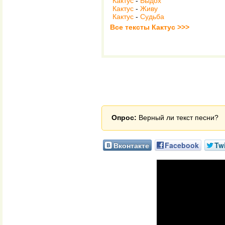
Кактус
-
Выдох
Кактус
-
Живу
Кактус
-
Судьба
Все тексты Кактус >>>
Опрос:
Верный ли текст песни?
Вконтакте
Facebook
Twi