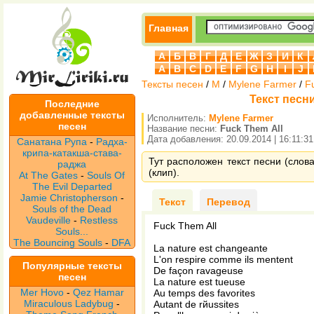
Главная
А
Б
В
Г
Д
Е
Ж
З
И
К
A
B
C
D
E
F
G
H
I
J
Тексты песен
/
M
/
Mylene Farmer
/
F
Текст песни
Последние
добавленные тексты
Исполнитель:
Mylene Farmer
песен
Название песни:
Fuck Them All
Дата добавления: 20.09.2014 | 16:11:31
Санатана Рупа
-
Радха-
крипа-катакша-става-
Тут расположен текст песни (слова
раджа
(клип).
At The Gates
-
Souls Of
The Evil Departed
Jamie Christopherson
-
Текст
Перевод
Souls of the Dead
Vaudeville
-
Restless
Fuck Them All
Souls...
The Bouncing Souls
-
DFA
La nature est changeante
L'on respire comme ils mentent
Популярные тексты
De façon ravageuse
песен
La nature est tueuse
Mer Hovo
-
Qez Hamar
Au temps des favorites
Miraculous Ladybug
-
Autant de rйussites