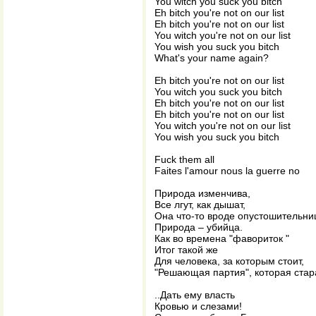
You witch you suck you bitch
Eh bitch you're not on our list
Eh bitch you're not on our list
You witch you're not on our list
You wish you suck you bitch
What's your name again?
Eh bitch you're not on our list
You witch you suck you bitch
Eh bitch you're not on our list
Eh bitch you're not on our list
You witch you're not on our list
You wish you suck you bitch
Fuck them all
Faites l'amour nous la guerre no
Природа изменчива,
Все лгут, как дышат,
Она что-то вроде опустошительни
Природа – убийца.
Как во времена "фавориток "
Итог такой же
Для человека, за которым стоит,
"Решающая партия", которая ста
..Дать ему власть
Кровью и слезами!