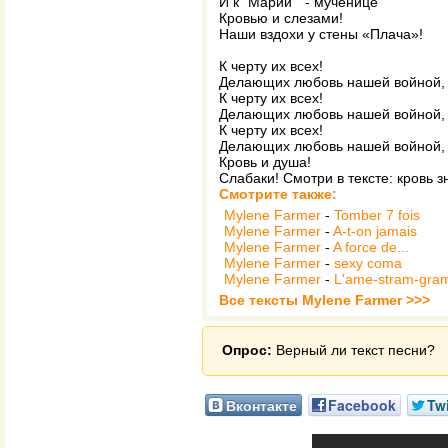
И к "Марии " - мученице
Кровью и слезами!
Наши вздохи у стены «Плача»!
К черту их всех!
Делающих любовь нашей войной, 
К черту их всех!
Делающих любовь нашей войной, и
К черту их всех!
Делающих любовь нашей войной, 
Кровь и душа!
Слабаки! Смотри в тексте: кровь з
Смотрите также:
Mylene Farmer
-
Tomber 7 fois
Mylene Farmer
-
A-t-on jamais
Mylene Farmer
-
A force de...
Mylene Farmer
-
sexy coma
Mylene Farmer
-
L'ame-stram-gra
Все тексты Mylene Farmer >>>
Опрос:
Верный ли текст песни?
Вконтакте
Facebook
Twi