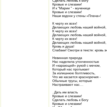
Сделать любовь к Богу
Кровью и слезами!
И к "Марии " - мученице
Кровью и слезами!
Наши вздохи у стены «Плача»!
К черту их всех!
Делающих любовь нашей войной, 
К черту их всех!
Делающих любовь нашей войной, и
К черту их всех!
Делающих любовь нашей войной, 
Кровь и душа!
Слабаки! Смотри в тексте: кровь з
Невинная природа
Нас наделила утонченностью
И «карающей» рукой с мечом,
Который нас протыкает
За излишнюю болтливость,
Что же касается красноречия -
Обычные трусы, которые
Настраивают нас....
..Дать им власть
Кровью и слезами!
Сделать любовь к Богу
Кровью и слезами!