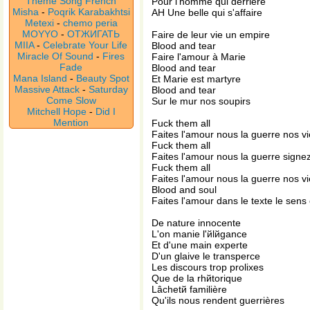
Theme Song French
Pour l'homme qui derrière
Misha
-
Poqrik Karabakhtsi
AH Une belle qui s'affaire
Metexi
-
chemo peria
MOYYO
-
ОТЖИГАТЬ
Faire de leur vie un empire
MIIA
-
Celebrate Your Life
Blood and tear
Miracle Of Sound
-
Fires
Faire l'amour à Marie
Fade
Blood and tear
Mana Island
-
Beauty Spot
Et Marie est martyre
Massive Attack
-
Saturday
Blood and tear
Come Slow
Sur le mur nos soupirs
Mitchell Hope
-
Did I
Mention
Fuck them all
Faites l'amour nous la guerre nos vi
Fuck them all
Faites l'amour nous la guerre signez
Fuck them all
Faites l'amour nous la guerre nos vi
Blood and soul
Faites l'amour dans le texte le sens 
De nature innocente
L'on manie l'йlйgance
Et d'une main experte
D'un glaive le transperce
Les discours trop prolixes
Que de la rhйtorique
Lâchetй familière
Qu'ils nous rendent guerrières