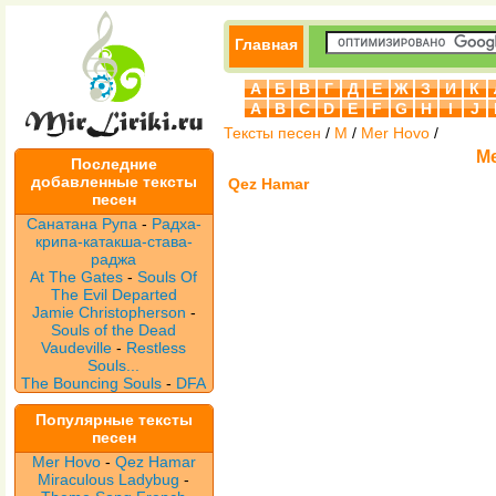
Главная
А
Б
В
Г
Д
Е
Ж
З
И
К
A
B
C
D
E
F
G
H
I
J
Тексты песен
/
M
/
Mer Hovo
/
Me
Последние
добавленные тексты
Qez Hamar
песен
Санатана Рупа
-
Радха-
крипа-катакша-става-
раджа
At The Gates
-
Souls Of
The Evil Departed
Jamie Christopherson
-
Souls of the Dead
Vaudeville
-
Restless
Souls...
The Bouncing Souls
-
DFA
Популярные тексты
песен
Mer Hovo
-
Qez Hamar
Miraculous Ladybug
-