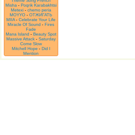
Theme Song French
Misha
-
Poqrik Karabakhtsi
Metexi
-
chemo peria
MOYYO
-
ОТЖИГАТЬ
MIIA
-
Celebrate Your Life
Miracle Of Sound
-
Fires
Fade
Mana Island
-
Beauty Spot
Massive Attack
-
Saturday
Come Slow
Mitchell Hope
-
Did I
Mention