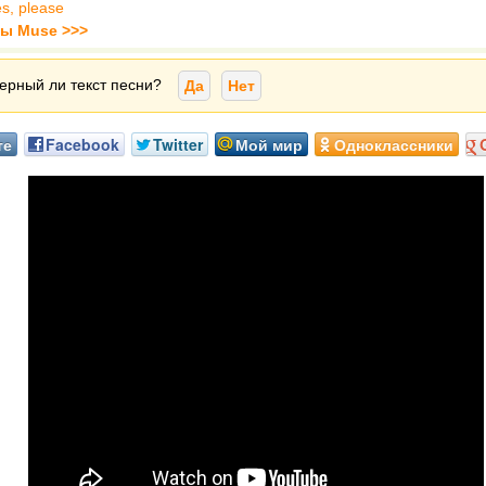
s, please
ты Muse >>>
ерный ли текст песни?
Да
Нет
те
Facebook
Twitter
Мой мир
Одноклассники