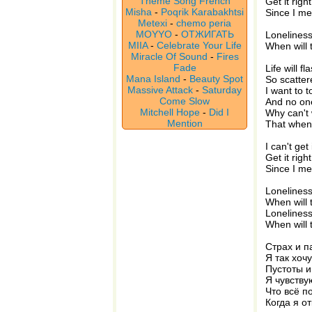
Theme Song French
Get it right
Misha
-
Poqrik Karabakhtsi
Since I me
Metexi
-
chemo peria
MOYYO
-
ОТЖИГАТЬ
Loneliness
MIIA
-
Celebrate Your Life
When will 
Miracle Of Sound
-
Fires
Fade
Life will f
Mana Island
-
Beauty Spot
So scatter
Massive Attack
-
Saturday
I want to 
Come Slow
And no one
Mitchell Hope
-
Did I
Why can't
Mention
That when
I can't get 
Get it right
Since I me
Loneliness
When will 
Loneliness
When will 
Страх и па
Я так хоч
Пустоты и
Я чувству
Что всё п
Когда я от