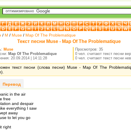
Г
Д
Е
Ж
З
И
К
Л
М
Н
О
П
Р
С
Т
У
Ф
Х
Ц
Ч
D
E
F
G
H
I
J
K
L
M
N
O
P
Q
R
S
T
U
V
W
н
/
M
/
Muse
/
Map Of The Problematique
Текст песни Muse - Map Of The Problematique
ь:
Muse
Просмотров: 35
есни:
Map Of The Problematique
0 чел. считают текст песни ве
ния: 20.09.2014 | 14:11:28
0 чел. считают текст песни не
ложен текст песни (слова песни) Muse - Map Of The Problemati
).
Перевод
anic in the air
e free
lation and despair
like everything I saw
swept away
use to let you go
it right