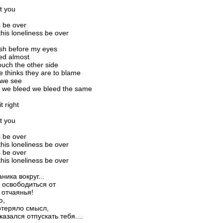
t you
 be over
this loneliness be over
lash before my eyes
ed almost
touch the other side
 thinks they are to blame
 we see
 we bleed we bleed the same
it right
t you
 be over
this loneliness be over
 be over
this loneliness be over
ника вокруг...
у освободиться от
 отчаянья!
ю,
отеряло смысл,
казался отпускать тебя....