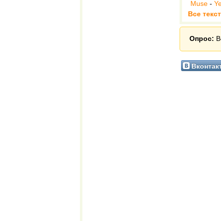
Muse
-
Ye
Все текс
Опрос:
В
Вконтак