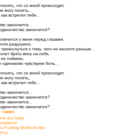
 понять, что со мной происходит,
не могу понять,,
 как встретил тебя...
во закончится...
 одиночество закончится?
ромчится у меня перед глазами,
очти разрушено.
 прикоснуться к тому, чего не касался раньше...
хочет брать вину на себя,
 не поймем,
е одинаково чувствуем боль...
 понять, что со мной происходит,
не могу понять,,
 как встретил тебя...
во закончится...
 одиночество закончится?
во закончится...
 одиночество закончится?
 также:
love you baby
sistance
u Fucking Motherfucker
ercy