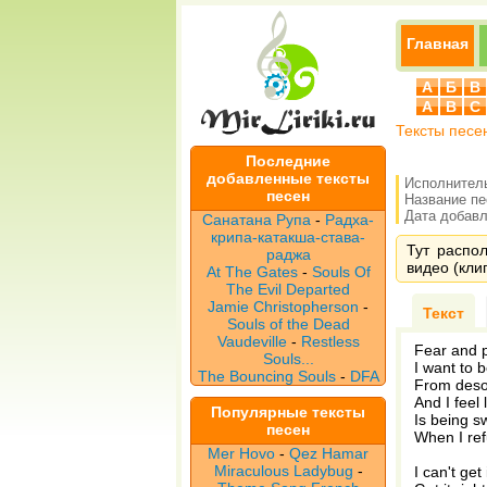
Главная
А
Б
В
A
B
C
Тексты песе
Последние
добавленные тексты
Исполнител
песен
Название п
Дата добавле
Санатана Рупа
-
Радха-
крипа-катакша-става-
Тут распо
раджа
видео (клип
At The Gates
-
Souls Of
The Evil Departed
Jamie Christopherson
-
Текст
Souls of the Dead
Vaudeville
-
Restless
Fear and p
Souls...
I want to b
The Bouncing Souls
-
DFA
From deso
And I feel 
Популярные тексты
Is being 
песен
When I ref
Mer Hovo
-
Qez Hamar
Miraculous Ladybug
-
I can't get 