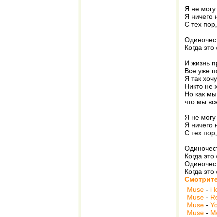
Я не могу
Я ничего 
С тех пор,
Одиночест
Когда это
И жизнь п
Все уже п
Я так хочу
Никто не 
Но как мы
что мы вс
Я не могу
Я ничего 
С тех пор,
Одиночест
Когда это
Одиночест
Когда это
Смотрите
Muse
-
i 
Muse
-
Re
Muse
-
Yo
Muse
-
M