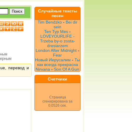
Случайные тексты
песен
Tim Bendzko
-
Bei dir
Ш
Э
Ю
Я
sein
X
Y
Z
#
Ten Typ Mes
-
LOVEYOURLIFE -
Trzeba by-o zosta-
dresiarzem
London After Midnight
-
рным
Fear
верным
Новый Иерусалим
-
Ты
как всегда прекрасна
que, перевод и
Nirvana
-
Son Of A Gun
Счетчики
Страница
сгенирирована за
0,0526 сек.