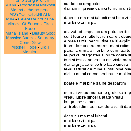
Theme Song French
sa dai foc dragostei
Misha
-
Poqrik Karabakhtsi
dar am impresia ca nici tu nu mai sti
Metexi
-
chemo peria
MOYYO
-
ОТЖИГАТЬ
daca nu ma mai iubesti mai bine zi-
MIIA
-
Celebrate Your Life
mai bine zi-mi pa
Miracle Of Sound
-
Fires
Fade
ai avut tot timpul ce am putut sa iti o
Mana Island
-
Beauty Spot
sunt foarte multe lucruri care trebuie 
Massive Attack
-
Saturday
e prea tarziu pentru tine sa iti explic
Come Slow
ti-am demonstrat mereu nu ai retinu
Mitchell Hope
-
Did I
pana la urma e mai bine cum faci tu
Mention
te joci cu dragostea si nu te doare su
intri si iesi cand vrei tu din viata mea
dar ai grija ca si tie ti-o face cineva
te-ai saturat de mine si mai bine ple
nici tu nu sti ce mai vrei nu te mai in
poate e mai bine sa ne despartim
nu mai vreau momente grele sa imp
vreau iubire sincera atata vreau
langa tine sa stau
ar trebui din nou incredere sa iti dau
daca nu ma mai iubesti
mai bine zi-mi pa
mai bine zi-mi pa