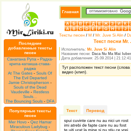
Главная
А
Б
В
Г
Д
Е
Ж
З
И
К
A
B
C
D
E
F
G
H
I
J
Тексты песен
/
M
/
Mr. Juve Si Alin
/
Da
Текст песни Mr. 
Последние
добавленные тексты
Исполнитель:
Mr. Juve Si Alin
песен
Название песни:
Daca Nu Ma Mai Iubes
Дата добавления: 25.09.2014 | 21:12:41
Санатана Рупа
-
Радха-
крипа-катакша-става-
Тут расположен текст песни (слова п
раджа
видео (клип).
At The Gates
-
Souls Of
The Evil Departed
Jamie Christopherson
-
Souls of the Dead
Vaudeville
-
Restless
Souls...
The Bouncing Souls
-
DFA
Текст
Перевод
Популярные тексты
песен
spui cuvinte care nu au nici un rost
Mer Hovo
-
Qez Hamar
imi atrebi de fapte care nu au fost
Miraculous Ladybug
-
te uiti urat la mine si nu stiu ce vrei