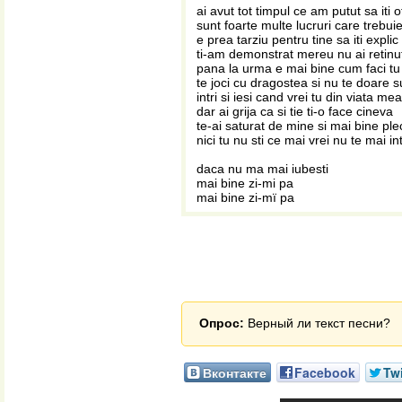
ai avut tot timpul ce am putut sa iti o
sunt foarte multe lucruri care trebuie 
e prea tarziu pentru tine sa iti explic
ti-am demonstrat mereu nu ai retinu
pana la urma e mai bine cum faci tu
te joci cu dragostea si nu te doare su
intri si iesi cand vrei tu din viata mea
dar ai grija ca si tie ti-o face cineva
te-ai saturat de mine si mai bine ple
nici tu nu sti ce mai vrei nu te mai in
daca nu ma mai iubesti
mai bine zi-mi pa
mai bine zi-mï pa
Опрос:
Верный ли текст песни?
Вконтакте
Facebook
Twi