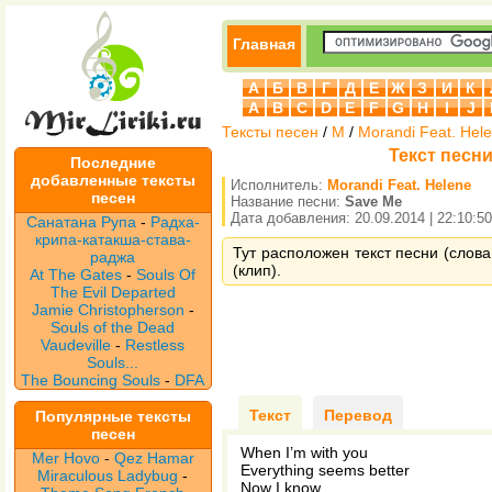
Главная
А
Б
В
Г
Д
Е
Ж
З
И
К
A
B
C
D
E
F
G
H
I
J
Тексты песен
/
M
/
Morandi Feat. Hel
Текст песни
Последние
добавленные тексты
Исполнитель:
Morandi Feat. Helene
песен
Название песни:
Save Me
Дата добавления: 20.09.2014 | 22:10:50
Санатана Рупа
-
Радха-
крипа-катакша-става-
Тут расположен текст песни (слова
раджа
(клип).
At The Gates
-
Souls Of
The Evil Departed
Jamie Christopherson
-
Souls of the Dead
Vaudeville
-
Restless
Souls...
The Bouncing Souls
-
DFA
Текст
Перевод
Популярные тексты
песен
When I’m with you
Mer Hovo
-
Qez Hamar
Everything seems better
Miraculous Ladybug
-
Now I know