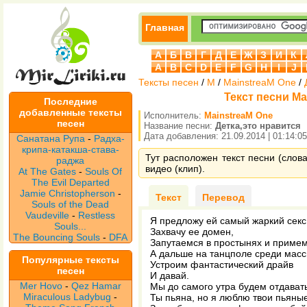
Главная
А
Б
В
Г
Д
Е
Ж
З
И
К
A
B
C
D
E
F
G
H
I
J
Тексты песен
/
M
/
MainstreaM One
/
Текст песни Ma
Последние
добавленные тексты
Исполнитель:
MainstreaM One
песен
Название песни:
Детка,это нравится
Дата добавления: 21.09.2014 | 01:14:05
Санатана Рупа
-
Радха-
крипа-катакша-става-
Тут расположен текст песни (слова
раджа
видео (клип).
At The Gates
-
Souls Of
The Evil Departed
Jamie Christopherson
-
Текст
Перевод
Souls of the Dead
Vaudeville
-
Restless
Я предложу ей самый жаркий секс
Souls...
Захвачу ее домен,
The Bouncing Souls
-
DFA
Запутаемся в простынях и примем
А дальше на танцполе среди мас
Популярные тексты
Устроим фантастический драйв
песен
И давай.
Mer Hovo
-
Qez Hamar
Мы до самого утра будем отдавать
Miraculous Ladybug
-
Ты пьяна, но я люблю твои пьяные