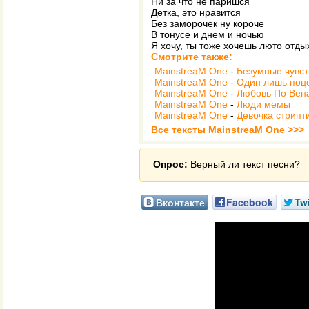
Ни за что не паришся
Детка, это нравится
Без заморочек ну короче
В тонусе и днем и ночью
Я хочу, ты тоже хочешь люто отды
Смотрите также:
MainstreaM One
-
Безумные чувст
MainstreaM One
-
Один лишь поце
MainstreaM One
-
Любовь По Вен
MainstreaM One
-
Люди мемы
MainstreaM One
-
Девочка стрипти
Все тексты MainstreaM One >>>
Опрос:
Верный ли текст песни?
Вконтакте
Facebook
Twi