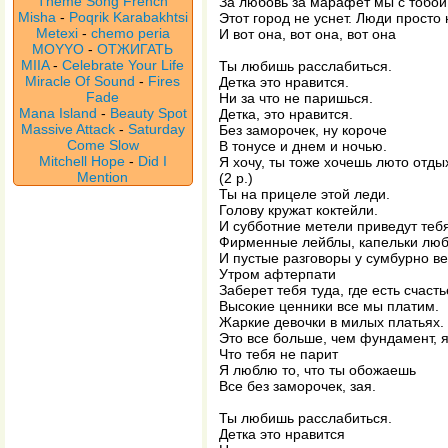
Theme Song French
За любовь за марафет мы с тобой
Misha
-
Poqrik Karabakhtsi
Этот город не уснет. Люди просто 
Metexi
-
chemo peria
И вот она, вот она, вот она
MOYYO
-
ОТЖИГАТЬ
MIIA
-
Celebrate Your Life
Ты любишь расслабиться.
Miracle Of Sound
-
Fires
Детка это нравится.
Fade
Ни за что не паришься.
Mana Island
-
Beauty Spot
Детка, это нравится.
Massive Attack
-
Saturday
Без заморочек, ну короче
Come Slow
В тонусе и днем и ночью.
Mitchell Hope
-
Did I
Я хочу, ты тоже хочешь люто отды
Mention
(2 р.)
Ты на прицеле этой леди.
Голову кружат коктейли.
И субботние метели приведут тебя
Фирменные лейблы, капельки люб
И пустые разговоры у сумбурно в
Утром афтерпати
Заберет тебя туда, где есть счасть
Высокие ценники все мы платим.
Жаркие девочки в милых платьях.
Это все больше, чем фундамент, 
Что тебя не парит
Я люблю то, что ты обожаешь
Все без заморочек, зая.
Ты любишь расслабиться.
Детка это нравится