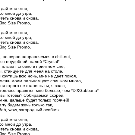
, дай мне огня,
со мной до утра,
теть снова и снова,
King Size Promo,
, дай мне огня,
со мной до утра,
теть снова и снова,
King Size Promo.
 но верно направляемся в chill-out,
ся поудобней, налей *Crystal*,
г плывет, словно в приятном сне,
, станцуйте для меня на столе.
ы крутишь всю ночь, мне не дает покоя,
ляешь моим пальцам уже слишком много,
ня строго не станешь ты, я знаю,
топлесс нравятся мне больше, чем *D’&Gabbana*
 вы готовы? Собираемся скорей.
мне, дальше будет только горячей!
arty будем жечь только так,
ah, wow, загородный особняк.
, дай мне огня,
со мной до утра,
теть снова и снова,
King Size Promo,