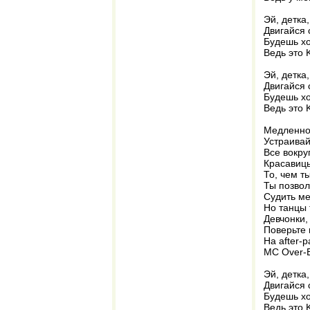
Эй, детка
Двигайся 
Будешь хо
Ведь это 
Эй, детка
Двигайся 
Будешь хо
Ведь это 
Медленно,
Устраивай
Все вокру
Красавицы
То, чем т
Ты позво
Судить ме
Но танцы 
Девчонки,
Поверьте 
На after-p
MC Over-B
Эй, детка
Двигайся 
Будешь хо
Ведь это 