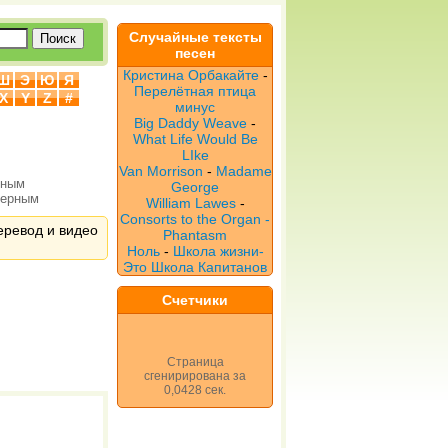
Случайные тексты
песен
Кристина Орбакайте
-
Ш
Э
Ю
Я
Перелётная птица
X
Y
Z
#
минус
Big Daddy Weave
-
What Life Would Be
LIke
Van Morrison
-
Madame
рным
George
верным
William Lawes
-
Consorts to the Organ -
еревод и видео
Phantasm
Ноль
-
Школа жизни-
Это Школа Капитанов
Счетчики
Страница
сгенирирована за
0,0428 сек.