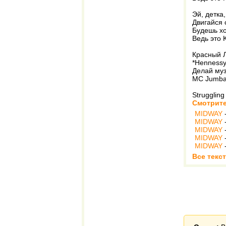
Эй, детка
Двигайся 
Будешь хо
Ведь это 
Красный Л
*Hennessy
Делай муз
MC Jumbaz
Struggling
Смотрите
MIDWAY
MIDWAY
MIDWAY
MIDWAY
MIDWAY
Все текс