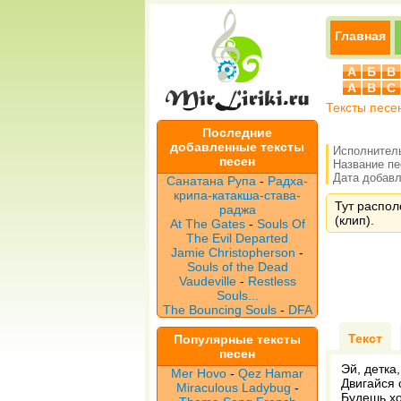
Главная
А
Б
В
A
B
C
Тексты песе
Последние
добавленные тексты
Исполнител
песен
Название п
Дата добавле
Санатана Рупа
-
Радха-
крипа-катакша-става-
Тут распол
раджа
(клип).
At The Gates
-
Souls Of
The Evil Departed
Jamie Christopherson
-
Souls of the Dead
Vaudeville
-
Restless
Souls...
The Bouncing Souls
-
DFA
Текст
Популярные тексты
песен
Эй, детка
Mer Hovo
-
Qez Hamar
Двигайся 
Miraculous Ladybug
-
Будешь хо