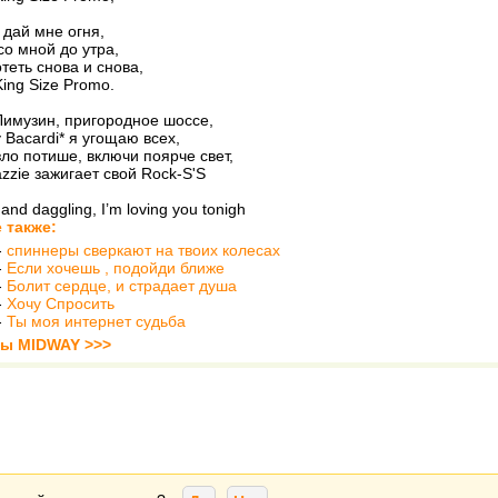
, дай мне огня,
со мной до утра,
теть снова и снова,
King Size Promo.
имузин, пригородное шоссе,
 Bacardi* я угощаю всех,
ло потише, включи поярче свет,
zie зажигает свой Rock-S'S
 and daggling, I’m loving you tonigh
 также:
-
спиннеры сверкают на твоих колесах
-
Если хочешь , подойди ближе
-
Болит сердце, и страдает душа
-
Хочу Спросить
-
Ты моя интернет судьба
ты MIDWAY >>>