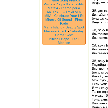
Theme Song French
Ведь это 
Misha
-
Poqrik Karabakhtsi
Metexi
-
chemo peria
Эй, детка
MOYYO
-
ОТЖИГАТЬ
Двигайся 
MIIA
-
Celebrate Your Life
Будешь хо
Miracle Of Sound
-
Fires
Ведь это 
Fade
Mana Island
-
Beauty Spot
Эй, sexy 
Massive Attack
-
Saturday
Двигаемся
Come Slow
Двигаемс
Mitchell Hope
-
Did I
Mention
Эй, sexy 
Двигаемся
Двигаемс
Эй, sexy 
Подойди 
Все твои 
Бокалы се
Давай дви
Мои руки 
Если хоче
Я так хоч
Ты не одн
А может б
Тела ваш
Вам уже с
Ведь у ме