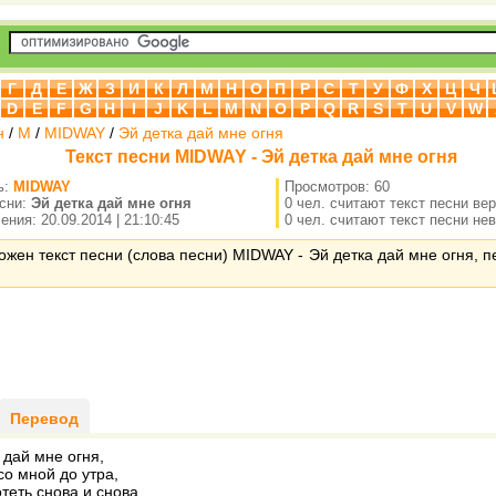
Г
Д
Е
Ж
З
И
К
Л
М
Н
О
П
Р
С
Т
У
Ф
Х
Ц
Ч
D
E
F
G
H
I
J
K
L
M
N
O
P
Q
R
S
T
U
V
W
н
/
M
/
MIDWAY
/
Эй детка дай мне огня
Текст песни MIDWAY - Эй детка дай мне огня
ь:
MIDWAY
Просмотров: 60
есни:
Эй детка дай мне огня
0 чел. считают текст песни ве
ния: 20.09.2014 | 21:10:45
0 чел. считают текст песни не
ожен текст песни (слова песни) MIDWAY - Эй детка дай мне огня, п
Перевод
, дай мне огня,
со мной до утра,
теть снова и снова,