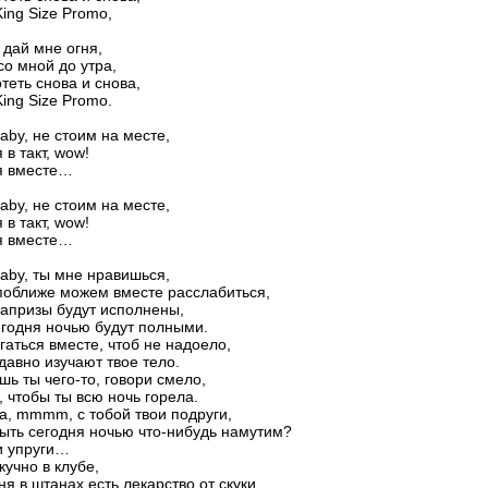
King Size Promo,
, дай мне огня,
со мной до утра,
теть снова и снова,
King Size Promo.
baby, не стоим на месте,
 в такт, wow!
я вместе…
baby, не стоим на месте,
 в такт, wow!
я вместе…
baby, ты мне нравишься,
поближе можем вместе расслабиться,
капризы будут исполнены,
годня ночью будут полными.
гаться вместе, чтоб не надоело,
давно изучают твое тело.
шь ты чего-то, говори смело,
у, чтобы ты всю ночь горела.
а, mmmm, с тобой твои подруги,
ыть сегодня ночью что-нибудь намутим?
и упруги…
кучно в клубе,
ня в штанах есть лекарство от скуки.