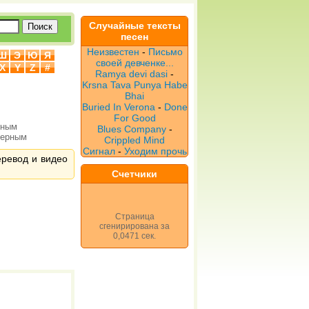
Случайные тексты
песен
Неизвестен
-
Письмо
Ш
Э
Ю
Я
своей девченке...
X
Y
Z
#
Ramya devi dasi
-
Krsna Tava Punya Habe
Bhai
Buried In Verona
-
Done
For Good
рным
Blues Company
-
верным
Crippled Mind
Сигнал
-
Уходим прочь
перевод и видео
Счетчики
Страница
сгенирирована за
0,0471 сек.