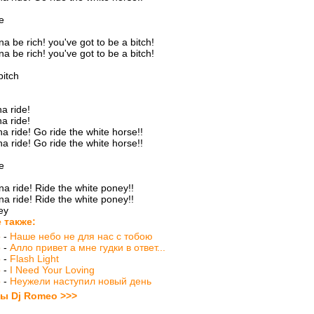
e
na be rich! you've got to be a bitch!
na be rich! you've got to be a bitch!
bitch
na ride!
na ride!
na ride! Go ride the white horse!!
na ride! Go ride the white horse!!
e
na ride! Ride the white poney!!
na ride! Ride the white poney!!
ey
 также:
o
-
Наше небо не для нас с тобою
o
-
Алло привет а мне гудки в ответ...
o
-
Flash Light
o
-
I Need Your Loving
o
-
Неужели наступил новый день
ты Dj Romeo >>>