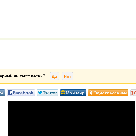
ерный ли текст песни?
Да
Нет
те
Facebook
Twitter
Мой мир
Одноклассники