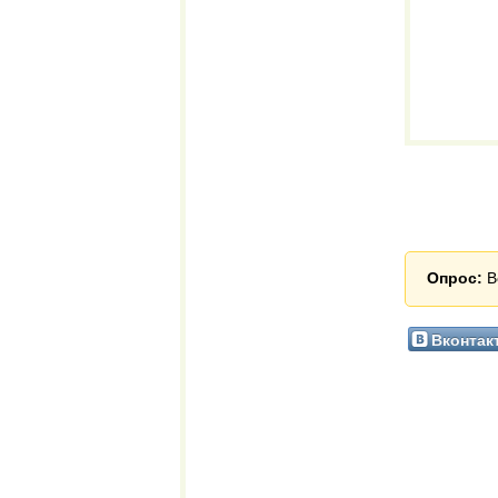
Опрос:
В
Вконтак