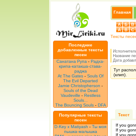
Главная
А
Б
В
A
B
C
Тексты песе
Последние
добавленные тексты
Исполнител
песен
Название п
Дата добавле
Санатана Рупа
-
Радха-
крипа-катакша-става-
Тут распол
раджа
(клип).
At The Gates
-
Souls Of
The Evil Departed
Jamie Christopherson
-
Souls of the Dead
Vaudeville
-
Restless
Souls...
The Bouncing Souls
-
DFA
Текст
Популярные тексты
песен
If you gon
D-Key x Matiyash
-
Ты моя
If you gon
пышка-малышка
If you gon