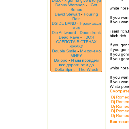
DMX
-
x gonna give it to ya
Danny Worsnop
-
I Got
white hors
Bones
David Stewart
-
Pouring
If you wan
Rain
If you wan
DSIDE BAND
-
Нравишься
мне
i said rich,
Die Antwoord
-
Doos dronk
bitch,rich
Dead Rave
-
ТВОЯ
СЛЕПОТА В СТЕНАХ
if you gon
ЯМАКУ
if you gon
Double Smile
-
Ми хочемо
If you gon
МИРУ
If you gon
Da.бро
-
И мы пройдём
все дороги от и до
white hors
Delta Spirit
-
The Wreck
If you wan
If you wan
White pon
Смотрите
Dj Rome
Dj Rome
Dj Rome
Dj Rome
Dj Rome
Все текс