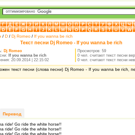
Г
Д
Е
Ж
З
И
К
Л
М
Н
О
П
Р
С
Т
У
Ф
Х
Ц
Ч
D
E
F
G
H
I
J
K
L
M
N
O
P
Q
R
S
T
U
V
W
н
/
D
/
Dj Romeo
/
If you wanna be rich
Текст песни Dj Romeo - If you wanna be rich
ь:
Dj Romeo
Просмотров: 59
есни:
If you wanna be rich
0 чел. считают текст песни ве
ния: 20.09.2014 | 22:15:02
0 чел. считают текст песни не
ожен текст песни (слова песни) Dj Romeo - If you wanna be rich, 
Перевод
na ride! Go ride the white horse!!
na ride! Go ride the white horse!!
na ride! Go ride the white horse!!