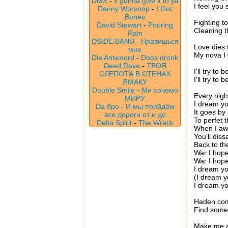
DMX
-
x gonna give it to ya
I feel you
Danny Worsnop
-
I Got
Bones
Fighting t
David Stewart
-
Pouring
Cleaning t
Rain
DSIDE BAND
-
Нравишься
Love dies 
мне
My nova I 
Die Antwoord
-
Doos dronk
Dead Rave
-
ТВОЯ
I'll try to
СЛЕПОТА В СТЕНАХ
I'll try to
ЯМАКУ
Double Smile
-
Ми хочемо
Every nigh
МИРУ
I dream you
Da.бро
-
И мы пройдём
It goes by
все дороги от и до
To perfet 
Delta Spirit
-
The Wreck
When I a
You'll dis
Back to t
War I hope
War I hope
I dream you
(I dream yo
I dream you
Haden co
Find some 
Make me a