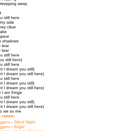
 sleepping away
t
 still here
 my side
they clear
wake
sapear
he shadows
 tear
 tear
 still here
u still here)
 still here
t I dream you still)
t I dream you still here)
 still here
t I dream you still)
t I dream you still here)
y I am fringe
 still here
t I dream you still)
t I dream you still here)
 so we so me
 также:
aggers
-
Silent Night
aggers
-
Angel