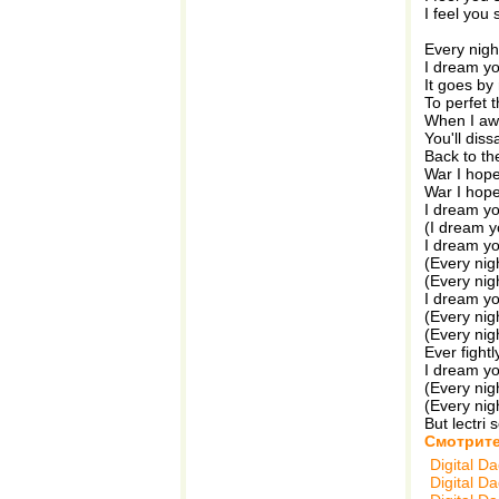
I feel you
Every nigh
I dream you
It goes by
To perfet 
When I a
You'll dis
Back to t
War I hope
War I hope
I dream you
(I dream yo
I dream you
(Every nigh
(Every nigh
I dream you
(Every nigh
(Every nigh
Ever fightl
I dream you
(Every nigh
(Every nigh
But lectri
Смотрите
Digital D
Digital D