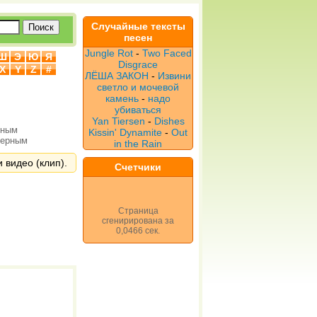
Случайные тексты
песен
Jungle Rot
-
Two Faced
Ш
Э
Ю
Я
Disgrace
X
Y
Z
#
ЛЁША ЗАКОН
-
Извини
светло и мочевой
камень
-
надо
убиваться
Yan Tiersen
-
Dishes
рным
Kissin' Dynamite
-
Out
верным
in the Rain
и видео (клип).
Счетчики
Страница
сгенирирована за
0,0466 сек.