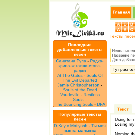
Главная
А
Б
В
A
B
C
Тексты песе
Последние
добавленные тексты
Исполнител
песен
Название п
Дата добавле
Санатана Рупа
-
Радха-
крипа-катакша-става-
Тут располо
раджа
At The Gates
-
Souls Of
The Evil Departed
Jamie Christopherson
-
Souls of the Dead
Vaudeville
-
Restless
Souls...
The Bouncing Souls
-
DFA
Текст
Популярные тексты
песен
Using for
Losing my 
D-Key x Matiyash
-
Ты моя
пышка-малышка
Noming th