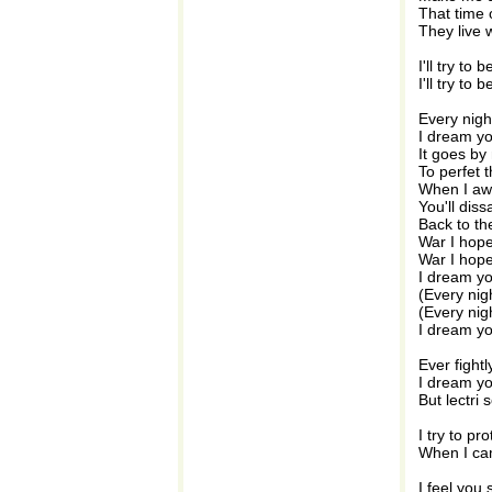
That time 
They live w
I'll try to
I'll try to
Every nigh
I dream you
It goes by
To perfet 
When I a
You'll dis
Back to t
War I hope
War I hope
I dream you
(Every nigh
(Every nigh
I dream you
Ever fightl
I dream you
But lectri
I try to pr
When I cam
I feel you