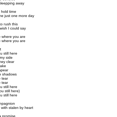
 sleepping away
o hold time
he just one more day
to rush this
wish I could say
 be where you are
 be where you are
t
 still here
 my side
they clear
wake
sapear
he shadows
 tear
 tear
 still here
u still here)
 still here
mpagnion
with stalen by heart
 promise