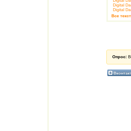
Digital D
Digital D
Digital D
Все текст
Опрос:
В
Вконтак