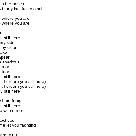
on the raises
ith my last fallen start
 be where you are
 be where you are
t
 still here
 my side
they clear
wake
sapear
he shadows
 tear
 tear
 still here
t I dream you still here)
t I dream you still here)
 still here
y I am fringe
 still here
 so we so me
otect you
e let you faghting
 sleepping