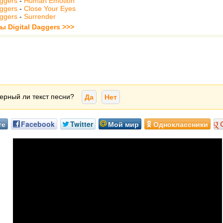
aggers
-
Human Emotion
aggers
-
Close Your Eyes
aggers
-
Surrender
ы Digital Daggers >>>
ерный ли текст песни?
Да
Нет
те
Facebook
Twitter
Мой мир
Одноклассники