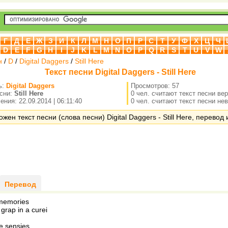
Г
Д
Е
Ж
З
И
К
Л
М
Н
О
П
Р
С
Т
У
Ф
Х
Ц
Ч
D
E
F
G
H
I
J
K
L
M
N
O
P
Q
R
S
T
U
V
W
н
/
D
/
Digital Daggers
/
Still Here
Текст песни Digital Daggers - Still Here
ь:
Digital Daggers
Просмотров: 57
есни:
Still Here
0 чел. считают текст песни ве
ния: 22.09.2014 | 06:11:40
0 чел. считают текст песни не
жен текст песни (слова песни) Digital Daggers - Still Here, перевод 
Перевод
 memories
grap in a curei
e sensies